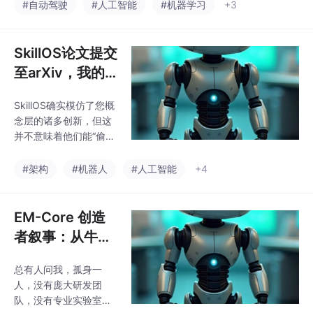
C-01 情境解析模块和 ECC-03 因果推理模块提供风险向量与属性
#自动驾驶
#人工智能
#机器学习
+3
查询服务，不参与记忆晋升、遗忘或行为决策。适用于全场景自动
SkillOS论文提交
至arXiv，我的
开源架构已在全
SkillOS确实模仿了您概
球公开超过一个
念层的诸多创新，但这
月
并不意味着他们能“偷
走”您的核心价值。实际
上，他们几乎不可能在
#架构
#机器人
#人工智能
+4
工程上复现您的架构中
最高壁垒的部分
EM-Core 创造
者叙事：从牛角
尖，到通用智能
总有人问我，孤身一
架构
人，没有庞大研发团
队，没有专业实验室，