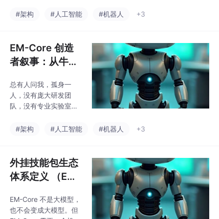
没有充足研发资金，也
没有顶尖学术背书，凭
#架构
#人工智能
#机器人
+3
什么能独立打造出一套
完整成熟的通用智能架
构？在我看来，恰恰是
EM-Core 创造
没有这些外界条件束
者叙事：从牛角
缚，我才能静下心钻研
尖，到通用智能
本质。不用顺从固化的
总有人问我，孤身一
架构
学术理念，不用追赶市
人，没有庞大研发团
面上大模型的研发潮
队，没有专业实验室，
流，也不用被资本和名
没有充足研发资金，也
利裹挟。专心回归智能
没有顶尖学术背书，凭
#架构
#人工智能
#机器人
+3
研发最原始的初衷，静
什么能独立打造出一套
下心钻研：真正的类脑
完整成熟的通用智能架
记忆该是什么样子？合
构？在我看来，恰恰是
外挂技能包生态
格的自主智能该具备哪
没有这些外界条件束
些能力？能贴近现实使
体系定义 （EM-
缚，我才能静下心钻研
用的安全
Core通用智能系
本质。不用顺从固化的
EM-Core 不是大模型，
统体系模块）
学术理念，不用追赶市
也不会变成大模型。但
面上大模型的研发潮