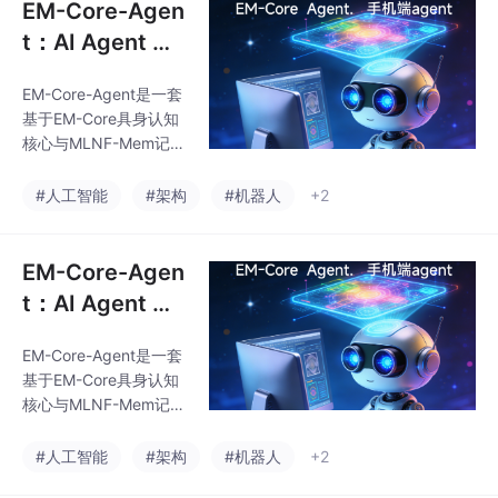
EM-Core-Agen
t：AI Agent 具
身认知核心系统
EM-Core-Agent是一套
——架构白皮书
基于EM-Core具身认知
V1.0
核心与MLNF-Mem记忆
系统的AI Agent认知架
构。其核心创新在于：
#人工智能
#架构
#机器人
+2
1）采用"认知-记忆-执
行"三模块解耦设计，
2）构建双漏斗记忆体系
EM-Core-Agen
实现用户隐私与任务经
t：AI Agent 具
验的物理隔离，3）默
身认知核心系统
认本地离线运行保障数
EM-Core-Agent是一套
——架构白皮书
据安全。系统严格遵循
基于EM-Core具身认知
人类认知分工，通过五
V1.0
核心与MLNF-Mem记忆
层晋升机制实现经验进
系统的AI Agent认知架
化，解决现有Agent在
构。其核心创新在于：
#人工智能
#架构
#机器人
+2
长期记忆、行为一致性
1）采用"认知-记忆-执
和隐私保护方面的痛