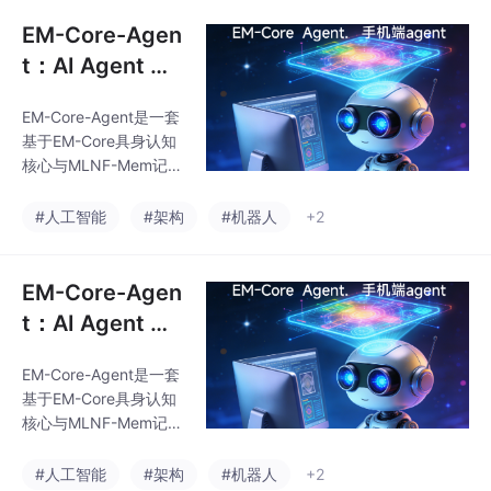
行"三模块解耦设计，
点。架构与机器人、自
2）构建双漏斗记忆体系
EM-Core-Agen
实现用户隐私与任务经
t：AI Agent 具
验的物理隔离，3）默
身认知核心系统
认本地离线运行保障数
EM-Core-Agent是一套
——架构白皮书
据安全。系统严格遵循
基于EM-Core具身认知
人类认知分工，通过五
V1.0
核心与MLNF-Mem记忆
层晋升机制实现经验进
系统的AI Agent认知架
化，解决现有Agent在
构。其核心创新在于：
#人工智能
#架构
#机器人
+2
长期记忆、行为一致性
1）采用"认知-记忆-执
和隐私保护方面的痛
行"三模块解耦设计，
点。架构与机器人、自
2）构建双漏斗记忆体系
EM-Core-Agen
实现用户隐私与任务经
t：AI Agent 具
验的物理隔离，3）默
身认知核心系统
认本地离线运行保障数
EM-Core-Agent是一套
——架构白皮书
据安全。系统严格遵循
基于EM-Core具身认知
人类认知分工，通过五
V1.0
核心与MLNF-Mem记忆
层晋升机制实现经验进
系统的AI Agent认知架
化，解决现有Agent在
构。其核心创新在于：
#人工智能
#架构
#机器人
+2
长期记忆、行为一致性