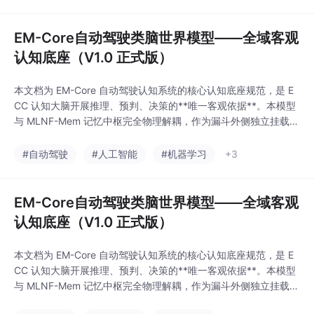
1）采用"认知-记忆-执
和隐私保护方面的痛
行"三模块解耦设计，
点。架构与机器人、自
2）构建双漏斗记忆体系
EM-Core自动驾驶类脑世界模型——全域客观
实现用户隐私与任务经
认知底座（V1.0 正式版）
验的物理隔离，3）默
认本地离线运行保障数
本文档为 EM-Core 自动驾驶认知系统的核心认知底座规范，是 E
据安全。系统严格遵循
CC 认知大脑开展推理、预判、决策的**唯一客观依据**。本模型
人类认知分工，通过五
与 MLNF-Mem 记忆中枢完全物理解耦，作为漏斗外侧独立挂载的
层晋升机制实现经验进
外置模块（ad-44）运行，仅通过 `WM_QUERY` 标准消息向 EC
化，解决现有Agent在
C-01 情境解析模块和 ECC-03 因果推理模块提供风险向量与属性
#自动驾驶
#人工智能
#机器学习
+3
长期记忆、行为一致性
查询服务，不参与记忆晋升、遗忘或行为决策。适用于全场景自动
和隐私保护方面的痛
点。架构与机器人、自
EM-Core自动驾驶类脑世界模型——全域客观
认知底座（V1.0 正式版）
本文档为 EM-Core 自动驾驶认知系统的核心认知底座规范，是 E
CC 认知大脑开展推理、预判、决策的**唯一客观依据**。本模型
与 MLNF-Mem 记忆中枢完全物理解耦，作为漏斗外侧独立挂载的
外置模块（ad-44）运行，仅通过 `WM_QUERY` 标准消息向 EC