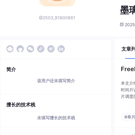
墨
@2503_91800861
2025
文章
Fr
简介
该用户还未填写简介
本文介
时间片
片调度
和挂起
擅长的技术栈
挂起列
#单
未填写擅长的技术栈