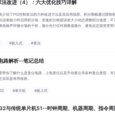
D算法改进（4）：六大优化技巧详解
统介绍了PID控制算法的六种改进方法及其应用场景。积分限幅通过限制
在误差较小时启用积分项；变速积分根据误差大小动态调整积分速度；不
降低噪声对微分项的干扰；微分先行仅对测量值微分，避免设定值突变带
别解决执行器启动问题和微小误差引起的频繁调节。这些改进方法可根据
控制器的性能和稳
习
#嵌入式
#算法
电路解析--笔记总结
章带你了解什么是复位电路，上电复位以及手动复位等多种复位类型，并
之后应是有所收获。
32
#单片机
#嵌入式
M32与传统单片机51--时钟周期、机器周期、指令周