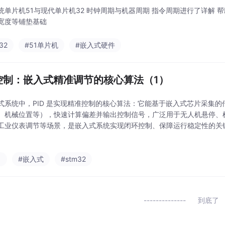
统单片机51与现代单片机32 时钟周期与机器周期 指令周期进行了详解 帮
宽度等铺垫基础
32
#51单片机
#嵌入式硬件
D控制：嵌入式精准调节的核心算法（1）
式系统中，PID 是实现精准控制的核心算法：它能基于嵌入式芯片采集
、机械位置等），快速计算偏差并输出控制信号，广泛用于无人机悬停、
工业仪表调节等场景，是嵌入式系统实现闭环控制、保障运行稳定性的关
习PID 的原理并讲解其相关知识，为后续的学习奠定基础。首先了解一
不收集输出
习
#嵌入式
#stm32
到底了