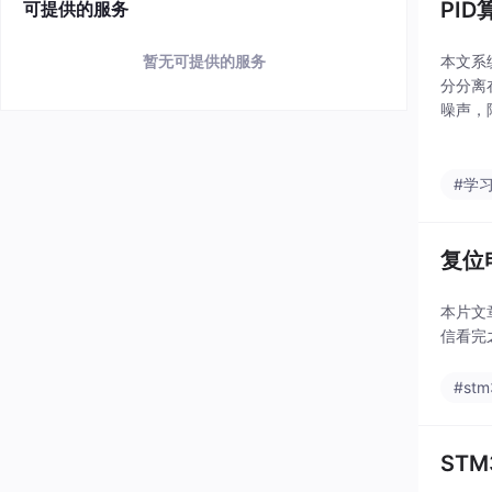
PI
可提供的服务
本文系
暂无可提供的服务
分分离
噪声，
死区分
PID
#学
复位
本片文
信看完
#stm
ST