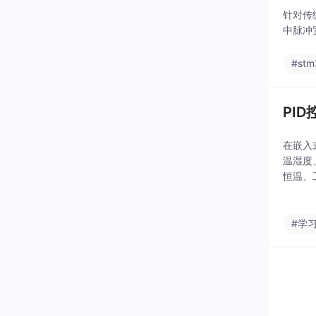
针对传
中脉冲
#stm
PI
在嵌入
温湿度
恒温、
录我学
运作，
#学