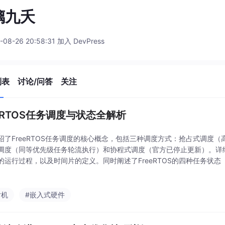
璃九夭
-08-26 20:58:31 加入 DevPress
列表
讨论/问答
关注
eeRTOS任务调度与状态全解析
绍了FreeRTOS任务调度的核心概念，包括三种调度方式：抢占式调度
调度（同等优先级任务轮流执行）和协程式调度（官方已停止更新）。详
的运行过程，以及时间片的定义。同时阐述了FreeRTOS的四种任务状
态）及其转换关系，并指出除运行态外，其他状态任务都有对应的状态列
表）。
片机
#嵌入式硬件