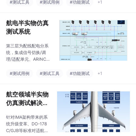
统，采用分层分布式架
#测试工具
#测试用例
#功能测试
+1
限的用户也能够轻松快
构，构建 “数据采集 -
速开发、测试和部署应
核心处理 - 交联交互 -
用程序。
验证支撑”的全链路闭
航电半实物仿真
环。系统通过 ARINC�
测试系统
��/���/��� 全
类型航空总线，经远程
第三层为配线配电分系
数据集中器（RDC
统，集成信号切换/调
U）、远程接口单元（R
理/适配单元、ARINC�
SU）采集全 机成员系
��/����B/���
统运行数据与离散量状
等全类型航空总线 模
#测试用例
#测试工具
#功能测试
+1
态；系统配套维护数据
块，配套电源时序控制
仿真接口测试单元、数
与供电管理单元，实现
据服务器与测试控制
仿真信号与被测设备的
航空领域半实物
台，可复现全机
电气匹配、协议转换与
仿真测试解决方
电气隔离。导航、监
案
视、通信子系统构成感
针对IMA架构带来的系
知交 互层：导航子系统
统升级变革、DO-178
通过多冗余的惯性、卫
C/GJB等标准对适航提
星、仪表着陆等多 源系