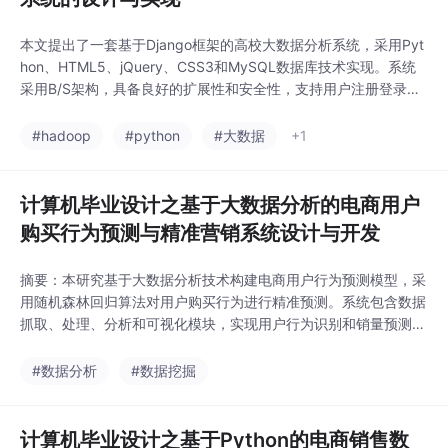
本文提出了一套基于Django框架的高校大数据分析系统，采用Pyt
hon、HTML5、jQuery、CSS3和MySQL数据库技术实现。系统
采用B/S架构，具备良好的扩展性和安全性，支持用户注册登录后
使用各项功能。研究详细介绍了系统架构设计、技术实现方案及功
能模块，包括大学排名管理等核心功能，为高校数据分析提供了智
#hadoop
#python
#大数据
+1
能化解决方案。该系统有效改进了传统管理方式，通过可视化界面
实现数据交互，为相关领域研
计算机毕业设计之基于大数据分析的电商用户
购买行为预测与精准营销系统设计与开发
摘要：本研究基于大数据分析技术构建电商用户行为预测模型，采
用随机森林回归算法对用户购买行为进行精准预测。系统包含数据
抓取、处理、分析和可视化模块，实现用户行为识别和销量预测功
能。研究结果显示模型能有效识别用户特征并准确预测销量，为电
商企业提供实时数据支持和决策依据。通过优化数据质量和算法性
#数据分析
#数据挖掘
能，该系统可助力企业实现精准营销，推动电商服务平台智能化发
展。
计算机毕业设计之基于Python的电商销售数