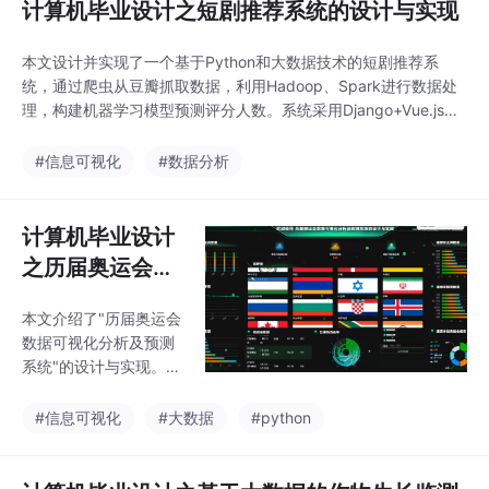
计算机毕业设计之短剧推荐系统的设计与实现
本文设计并实现了一个基于Python和大数据技术的短剧推荐系
统，通过爬虫从豆瓣抓取数据，利用Hadoop、Spark进行数据处
理，构建机器学习模型预测评分人数。系统采用Django+Vue.js架
构，集成Echarts实现数据可视化，包含短剧信息展示、评分预
测、论坛交流等功能模块。实验表明，该系统能有效提升用户观影
#信息可视化
#数据分析
体验，为短剧推荐提供了新思路。管理员后台支持对用户、短剧内
容等进行全面管理，实现精准
计算机毕业设计
之历届奥运会数
据可视化分析及
本文介绍了"历届奥运会
预测系统的设计
数据可视化分析及预测
与实现
系统"的设计与实现。该
系统基于大数据和机器
学习技术，通过B/S架
#信息可视化
#大数据
#python
构整合数据采集、处
理、分析和可视化功
能，包含数据抓取、处