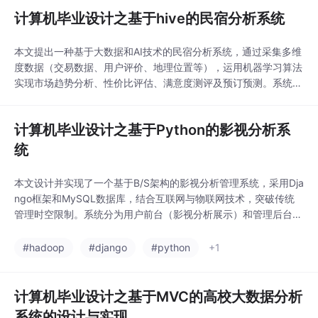
计算机毕业设计之基于hive的民宿分析系统
本文提出一种基于大数据和AI技术的民宿分析系统，通过采集多维
度数据（交易数据、用户评价、地理位置等），运用机器学习算法
实现市场趋势分析、性价比评估、满意度测评及预订预测。系统具
备智能推荐和用户画像功能，为平台提供经营优化支持，同时帮助
用户精准匹配需求。实验表明，该系统能有效提升民宿平台的资源
计算机毕业设计之基于Python的影视分析系
配置效率和用户体验。系统架构包含信息查询、添加删除等管理功
能模块。
统
本文设计并实现了一个基于B/S架构的影视分析管理系统，采用Dja
ngo框架和MySQL数据库，结合互联网与物联网技术，突破传统
管理时空限制。系统分为用户前台（影视分析展示）和管理后台两
大模块，通过高效稳定的技术架构提升行业管理效率和信息化水
平。研究成果为相关领域提供了实践参考，具有便捷性、智能化的
#hadoop
#django
#python
+1
管理优势。系统结构图和功能模块如图4.1、5.12所示。
计算机毕业设计之基于MVC的高校大数据分析
系统的设计与实现