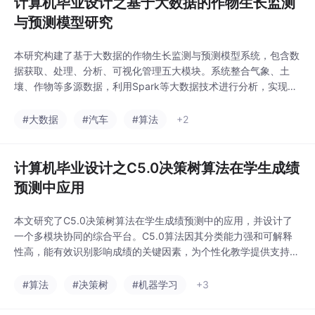
计算机毕业设计之基于大数据的作物生长监测
理、分析、管理和可视
与预测模型研究
化五大模块。系统利用
Python、MySQL、Hiv
本研究构建了基于大数据的作物生长监测与预测模型系统，包含数
e等技术对奥运会历史数
据获取、处理、分析、可视化管理五大模块。系统整合气象、土
据进行深度挖掘，采用E
壤、作物等多源数据，利用Spark等大数据技术进行分析，实现产
charts等可视化工具直
量统计、病虫害预警、生长环境监测等功能。通过Django+Vue.js
观展示各国奖牌分布、
框架搭建可视化平台，以Echarts图表直观展示分析结果，为农业
#大数据
#汽车
#算法
+2
参赛情况等数据，并构
生产提供产量预测、温度监测等科学决策支持，助力智慧农业发
建预测模型对未来赛事
展。该系统实现了从数据采集到智能分
进行预测。该平台
计算机毕业设计之C5.0决策树算法在学生成绩
预测中应用
本文研究了C5.0决策树算法在学生成绩预测中的应用，并设计了
一个多模块协同的综合平台。C5.0算法因其分类能力强和可解释
性高，能有效识别影响成绩的关键因素，为个性化教学提供支持。
平台包含成绩预测、行业新闻、论坛和百科等模块，其中成绩预测
模块通过图像处理自动提取关键数据，行业新闻模块提供教育资讯
#算法
#决策树
#机器学习
+3
检索和推荐功能。该平台实现了从数据采集到分析应用的全流程，
为教育决策提供了科学依据和实用工具。系统功能完善