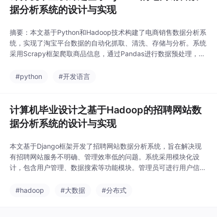
据分析系统的设计与实现
摘要：本文基于Python和Hadoop技术构建了电商销售数据分析系
统，实现了淘宝平台数据的自动化抓取、清洗、存储与分析。系统
采用Scrapy框架爬取商品信息，通过Pandas进行数据预处理，利
用HDFS分布式存储和大数据处理能力。研究重点包括：1）数据采
集模块自动获取商品标题、价格等关键信息；2）构建包含数据看
#python
#开发语言
板、销量预测的管理系统；3）实现多维度的可视化展示（价格TO
P10、销量预测等）。系统
计算机毕业设计之基于Hadoop的招聘网站数
据分析系统的设计与实现
本文基于Django框架开发了招聘网站数据分析系统，旨在解决现
有招聘网站服务不明确、管理效率低的问题。系统采用模块化设
计，包含用户管理、数据搜索等功能模块。管理员可进行用户信息
查询、新增/删除等操作，支持按账号、姓名等字段筛选。系统通
过需求分析建立了开发模型，构建了相应的开发环境，最终完成开
#hadoop
#大数据
#分布式
发与测试工作，实现了定制化的招聘数据服务功能。