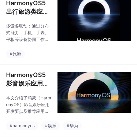
​HarmonyOS5
出行旅游类应用
创新实践：打造
多设备联动：通过分布
沉浸式文化探索
式能力，手机、手表、
工具
平板等设备协同工作，
如AR识别古迹后同步导
航至手表，或在平板上
#旅游
展示3D文物模型，实现
数据无缝流转。智能场
景感知：AI环境感知框
HarmonyOS5
架结合地理围栏技术，
影音娱乐应用开
自动识别用户所处文化
发关键点解析
场景（如博物馆、古建
本文介绍了鸿蒙（Harm
筑群），触发语音导览
onyOS）影音娱乐应用
或AR复原功能，提供精
开发要点及推荐应用。
准导览体验。多模态交
开发方面重点包括分布
互：整合语音、手势、
式能力整合（多设备协
#harmonyos
#娱乐
#华为
眼动等交互方式，支持
同播放）、媒体服务API
手势操控AR光效、语音