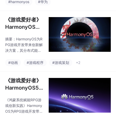
量标准。应用审核 ：提
#harmonyos
#华为
态交互设计。系统还支
交应用至华为应用市场
持跨设备协同战斗、原
进行审核，审核内容包
子化服务卡片等创新场
括安全性、稳定性等。
《游戏爱好者》
景，并通过W
应用发布 ：审核通过
HarmonyOS角
后，应用可以在华为应
色扮演游戏（RP
用市场上架，供用户下
摘要：HarmonyOS为R
G）开发基础和
载安装。具体到每个步
PG游戏开发带来创新解
骤，开发者需要注意以
优势
决方案，其分布式能力
下几点：在应用准备阶
可实现跨设备协同游戏
段，确保应用已经针对
（如手机操控、平板显
#动画
#游戏程序
#游戏策划
+2
鸿蒙系统进行了充分的
示），原子化服务卡片
测试，包括功能测试和
提供快捷游戏入口。系
性能测试，以保证应用
统支持声明式动画特
《游戏爱好者》
的质量。在应用审核阶
效、多模态交互（语音/
段，开发者可能需
HarmonyOS5
姿态控制）和全局状态
生态下的角色扮
管理，符合情感化UI设
《鸿蒙系统赋能RPG游
演游戏：创新与
计规范。典型实现包括
戏创新实践》Harmony
角色属性同步、任务状
机遇
OS为RPG游戏开发带来
态机管理，创新场景如