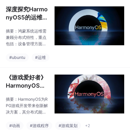
（AVSession框架）和
查询历史知识等，提升
跨端UI适配（ArkUI响应
深度探究Harmo
用户互动性。知识图谱
式布局）。推荐应用有
构建：端侧
nyOS5的运维技
支持4KHDR和多设备续
巧与实践指南
播的华为视频、具备歌
摘要：鸿蒙系统运维需
词流转功能的网易云音
兼顾分布式特性，重点
乐鸿蒙版，以及优化大
包括：设备管理方面通
屏交互的哔哩哔哩HD。
过DevEcoStudio统一监
性能优化建议涉及内存
控设备状态，优化分布
#ubuntu
#运维
管理和功耗控制。开发
式任务调度；性能优化
者可参考华为官方文档
使用HiTrace工具追踪关
获取最新技术细节。
键指标，优化跨设备调
《游戏爱好者》
用和UI渲染；安全维护
HarmonyOS角
需定期验证TEE状态，
色扮演游戏（RP
管理证书生命周期，利
摘要：HarmonyOS为R
G）开发基础和
用分布式密钥服务保障
PG游戏开发带来创新解
传输安全。运维人员应
优势
决方案，其分布式能力
掌握日志分析工具和自
可实现跨设备协同游戏
动化部署API，并持续跟
（如手机操控、平板显
#动画
#游戏程序
#游戏策划
+2
踪系统更新，针对分布