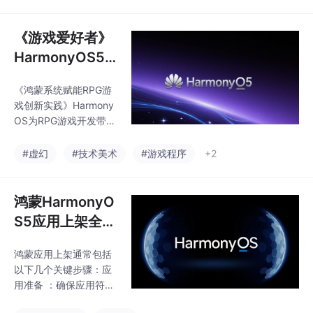
示），原子化服务卡片
式场景建立故障关联分
提供快捷游戏入口。系
析机制。本文从设备管
统支持声明式动画特
《游戏爱好者》
理、性能优化
效、多模态交互（语音/
HarmonyOS5
姿态控制）和全局状态
生态下的角色扮
管理，符合情感化UI设
《鸿蒙系统赋能RPG游
演游戏：创新与
计规范。典型实现包括
戏创新实践》Harmony
角色属性同步、任务状
机遇
OS为RPG游戏开发带来
态机管理，创新场景如
三大核心创新：1）分布
多设备协同战斗。开发
式能力实现多设备协
#虚幻
#技术美术
#游戏程序
+2
建议使用ArkTS语言，
同，通过软总线技术分
结合Worker线程优化性
离游戏界面元素至不同
能，并利用鸿蒙的分布
设备；2）原子化服务重
鸿蒙HarmonyO
式数据库和对象池技
构游戏入口，利用服务
S5应用上架全流
卡片提供快捷任务指
程解析（2025
引；3）ArkUI动画引擎
鸿蒙应用上架通常包括
版）
支撑复杂战斗特效。典
以下几个关键步骤：应
型实现包括：AppStora
用准备 ：确保应用符合
ge全局状态管理、分布
鸿蒙系统的兼容性和质
式任务系统架构、多模