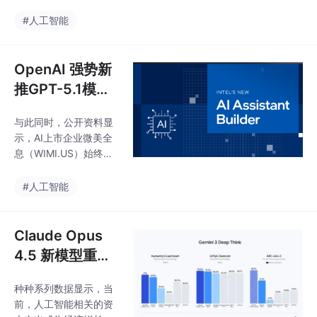
景，主要集中在基础设
树立新里程碑。据了
施环节和垂直应用领
#人工智能
解，微美全息在AI领域
域，采用了开源协议降
的开源战略以“降低技术
低开发者门槛，提供软
门槛、推动产业普惠化”
硬一体开源应用方案，
OpenAI 强势新
为核心，通过技术研
支持全感官交互、场景
发、生态构建
推GPT-5.1模
化记忆等前沿应用，成
型，谷歌/微美全
为微美全息新的AI收入
与此同时，公开资料显
息全面助力多行
来源，成长天花板打
示，AI上市企业微美全
开。更重要的一点是，
业开源AI升级！
息（WIMI.US）始终以
大模型的快速迭代正推
“AI+”为战略核心，构建
动算力、数据与应用的
覆盖技术研发、产品体
#人工智能
全链条升级，从文本到
系到场景落地的全链条
音视频，从B端到C端，
能力，同时布局多模态
应用场景不断扩展，资
AI技术、算力基建与场
Claude Opus
本市场的关注点也随之
景化解决方案，在机器
转向。事实上，AI
4.5 新模型重磅
人、全息通信、数字人
登场，谷歌/阿
等领域形成技术闭环，
种种系列数据显示，当
里/微美全息AI商
加速传统产业智能化升
前，人工智能相关的资
级与新兴业态落地。除
用进程按下“加速