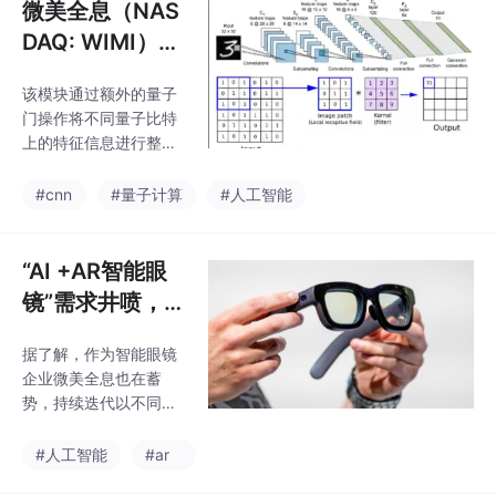
微美全息（NAS
DAQ: WIMI）攻
克量子参数化电
该模块通过额外的量子
路深度卷积神经
门操作将不同量子比特
网络技术难关！
上的特征信息进行整
合。可以说，微美全息
这项技术展示了量子计
#cnn
#量子计算
#人工智能
算在人工智能领域的潜
在价值，通过将量子计
算的物理特性与深度学
“AI +AR智能眼
习的模型结构相结合，
镜”需求井喷，5
可以构建出具有更高表
大厂商频频鏖战
达能力和更强计算效率
据了解，作为智能眼镜
开启多元竞争新
的新型智能系统。量子
企业微美全息也在蓄
卷积层的核心在于参数
纪元！
势，持续迭代以不同场
化量子电路的设计，微
景战略和市场战略，通
美全息该电路由旋转
过构建多模态交互系
#人工智能
#ar
门、控制门以及纠缠门
统，整合计算机视觉、
等基本量子逻辑门组