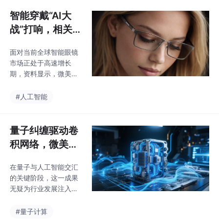
自然语言处理、手势识
成，通过可训练参数控
别技术，支持实时翻
智能穿戴“AI大
制量子态的演化过程。
译、人脸识别、语音控
旋转门用于调节量子比
战”打响，相关美
制等功能，提升各类眼
特的状
股巨头同台竞技
镜交互精准度与自然
面对当前全球智能眼镜
逐鹿智能眼镜赛
度，丰富AI+AR眼镜品
市场正处于高速增长
类市场。另一方面，在
道！
期，资料显示，微美全
行业定制智能眼镜上，
息通过自主研发的全息
针对工业、文旅、营
云平台、MicroLED光机
#人工智能
销、教育等特定领域需
模组等核心技术，同时
求，提供定制化解决方
布局消费端与行业端场
案，例如工业场景的远
景，打造全场景的智能
量子纠缠驱动卷
程协助、文旅场景的沉
眼镜应用生态，形成了
浸式导览等，形成了AI+
积网络，微美全
差异化竞争力，为智能
A
息（NASDAQ:
眼镜提供丰富的内容生
在量子与人工智能交汇
WIMI）开辟图
态支持。中泰证券研报
的关键阶段，这一成果
显示，AI眼镜市场潜力
像分类新路径
无疑为行业发展注入了
巨大，AI智能眼镜赛道
新的动力，也为未来智
目前的发展阶段，甚至
能计算体系的构建奠定
#量子计算
可以对标2014年的智能