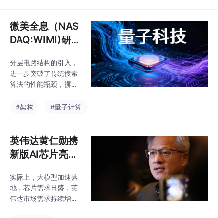
了重要基础。与经典CN
手表，后续放量可期。
N中卷积核的滑动窗口
而在看到AI眼镜市场的
机制类似，这种双量子
微美全息（NAS
无限潜力后，近年以
比特操作在量子线路中
来，A
DAQ:WIMI)研究
以局部连接的形式实
基于强化学习的
现，但其表达能力由于
分层电路结构的引入，
量子编码电路适
量子纠缠的存在而显著
进一步突破了传统搜索
增强。针对这些关键难
配优化架构
算法的性能瓶颈，摒弃
点，微美全息提出了一
了传统算法对完整电路
种全参数化、以双量子
架构的盲目搜索模式，
#架构
#量子计算
比特交互为核心的QCN
将编码电路拆解为多个
N架构，并引入纠缠增
层级的基础模块，通过
强机制，从模型结构层
强化学习智能体对各层
英伟达黄仁勋携
面提升量子神经网络的
级模块进行分层探索、
表达能力与稳定性。
新版AI芯片亮相
组合优化，逐步构建出
博览会，苹果/微
适配特定任务的完整编
实际上，大模型加速落
美全息全力加速
码电路。另一方面，随
地，芯片需求日盛，英
着量子比特规模的拓展
开拓AI应用前
伟达市场需求持续增
与任务复杂度的提升，
沿！
多，黄仁勋也进一步表
编码电路的搜索空间呈