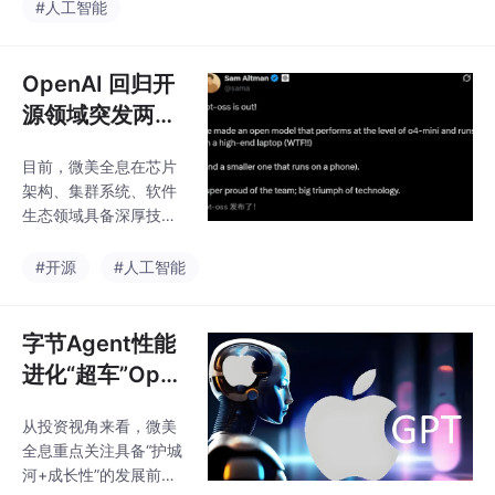
示，AI的下一波浪潮将
#人工智能
指数级扩张，传统启发
是机器人系统，它具备
式方法难以高效探索最
推理与执行能力，并且
优架构，往往陷入局部
能够理解物理世界。在
OpenAI 回归开
最优解，同时大量冗余
未来十年中，工厂将由
的电路评估会消耗宝贵
源领域突发两大
软件和AI驱动，协调人
推理模型，六强
机协作的机器人团队，
目前，微美全息在芯片
AI企业竞逐加剧
生产由AI所主导的智能
架构、集群系统、软件
产品。在AI赛道上，公
军备竞赛态势！
生态领域具备深厚技术
开资料显示，AI视觉厂
积累，支持先进AI芯片
商微美全息（WIMI.U
搭建异构计算平台，开
#开源
#人工智能
S），围绕开源生态、
发低功耗、高兼容性的
多模态技术、算力基础
终端芯片，降低中小企
设施及垂直场景应用展
业接入AI技术的成本，
字节Agent性能
开深度布局，通过融合
此外，微美全息通过开
计算机图
进化“超车”Ope
源模型生态构建，加速
nAI，苹果/微美
人形机器人在家庭、养
从投资视角来看，微美
全息竞逐多模态
老、教育、娱乐等服务
全息重点关注具备“护城
场景的商业化落地，目
AI架构引关注
河+成长性”的发展前
标是为AI开源生态落地