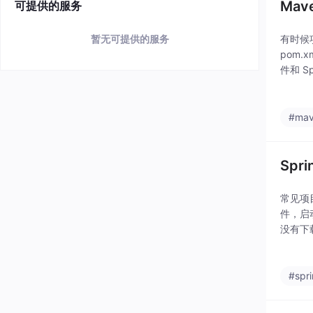
Ma
可提供的服务
有时候项
暂无可提供的服务
pom.
件和 S
成、网
#ma
Sp
常见项目中
件，启
没有下载
ean
#spr