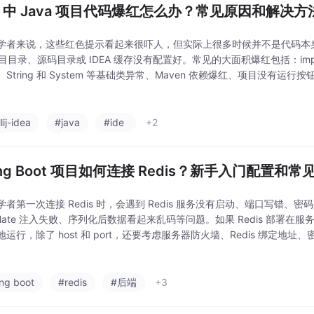
EA 中 Java 项目代码爆红怎么办？常见原因和解决
学者来说，这些红色提示看起来很吓人，但实际上很多时候并不是代码本身写
目目录、源码目录或 IDEA 缓存没有配置好。常见的大面积爆红包括：import
String 和 System 等基础类异常、Maven 依赖爆红、项目没有运行按钮
t resolve symbol。然后等待依赖下
lij-idea
#java
#ide
+2
ing Boot 项目如何连接 Redis？新手入门配置和
学者第一次连接 Redis 时，会遇到 Redis 服务没有启动、端口写错、
mplate 注入失败、序列化后数据看起来乱码等问题。如果 Redis 部署在服务器上
运行，除了 host 和 port，还要考虑服务器防火墙、Redis 绑定地
些同学从网上复制配置时，会发现同样是 Red
ing boot
#redis
#后端
+3