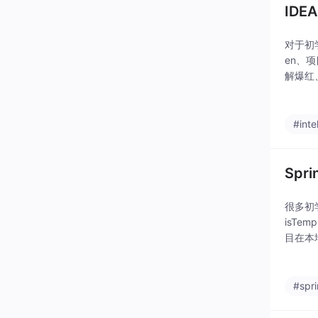
ID
对于初
en、项
解爆红、
Canno
#intel
Spr
很多初
isTe
目在本地
题。有
#spr