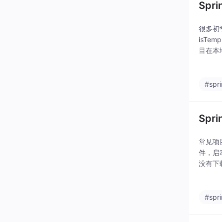
Spr
很多初
isTe
目在本地
题。有
#spr
Sp
常见项目中
件，启
没有下载
ean
#spr