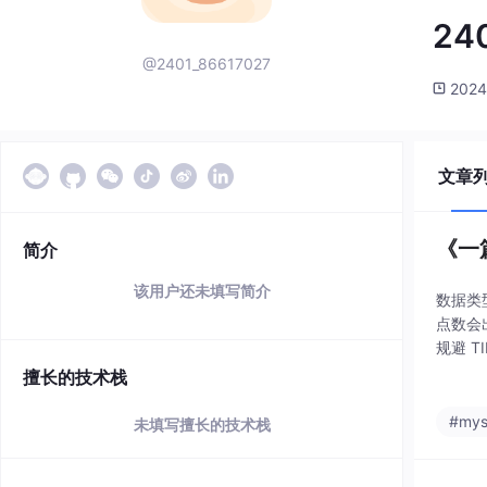
24
@2401_86617027
2024
文章
《一
简介
该用户还未填写简介
数据类
点数会
规避 T
作，敬
擅长的技术栈
#mys
未填写擅长的技术栈