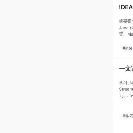
ID
摘要很多
Jav
置、M
K
#intel
一文
学习 
Stre
到。J
内容都
#学