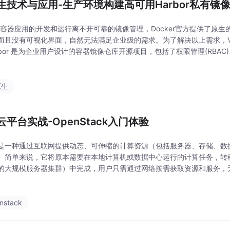
生技术与应用-生产环境构建高可用Harbor私有镜
er容器应用的开发和运行离不开可靠的镜像管理，Docker官方提供了原生的R
而且没有可视化界面，自然无法满足企业级的需求。为了解决以上需求，VMw
arbor 是为企业用户设计的容器镜像仓库开源项目，包括了权限管理(RBAC
镜像验真、管理界面、自我注册、HA 等企业必需的功能，同时针对中国
原生
云平台实战-OpenStack入门体验
是一种通过互联网提供动态、可伸缩的计算资源（包括服务器、存储、数
。简单来说，它将原本需要在本地计算机或数据中心运行的计算任务，转移
的大规模服务器集群）中完成，用户只需通过网络按需获取资源和服务，
护。其核心是将计算、存储、网络等资源集中起来，形成 “资源池”，用
过网络按需
nstack