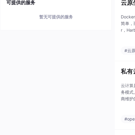
云原
可提供的服务
Dock
暂无可提供的服务
简单，
r，H
扫描、
#云
私有
云计算
务模式
商维护
建与维
只需通
#ope