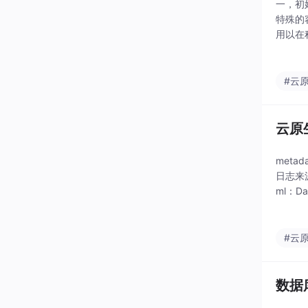
一，初始化
特殊的
用以在
#云
云原
metad
日志来源（
ml：Da
#云
数据