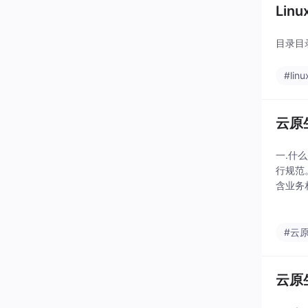
Lin
目录目录#
#linu
云原生
一.什
行规范
含业务
的角度
#云
云原生