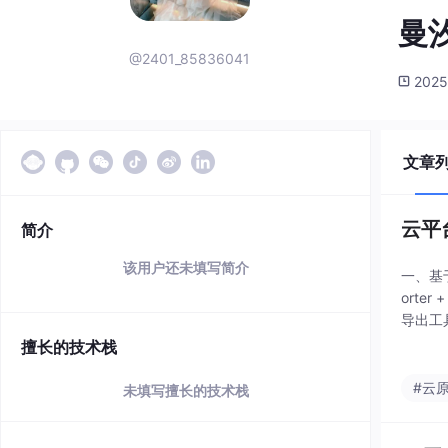
曼汐
@2401_85836041
2025
文章
云平
简介
该用户还未填写简介
一、基于 
orte
导出工
供基础
擅长的技术栈
#云
未填写擅长的技术栈