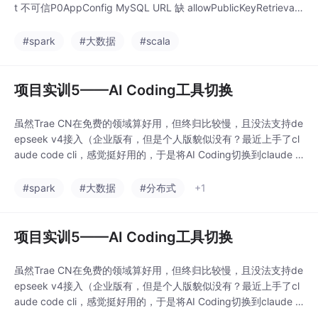
t 不可信P0AppConfig MySQL URL 缺 allowPublicKeyRetrieval
MySQL 8.0 连接失败P1CodeParseETL return 跳出 main多仓库
采集中断P1DWDToDW
#spark
#大数据
#scala
项目实训5——AI Coding工具切换
虽然Trae CN在免费的领域算好用，但终归比较慢，且没法支持de
epseek v4接入（企业版有，但是个人版貌似没有？最近上手了cl
aude code cli，感觉挺好用的，于是将AI Coding切换到claude c
ode。由于cc只有外区能用，国区需要通过某些手段，本文主要介
绍cc的国内安装。前置工作：下载node.js & git（搜一下就行，没
#spark
#大数据
#分布式
+1
啥需要注意的）
项目实训5——AI Coding工具切换
虽然Trae CN在免费的领域算好用，但终归比较慢，且没法支持de
epseek v4接入（企业版有，但是个人版貌似没有？最近上手了cl
aude code cli，感觉挺好用的，于是将AI Coding切换到claude c
ode。由于cc只有外区能用，国区需要通过某些手段，本文主要介