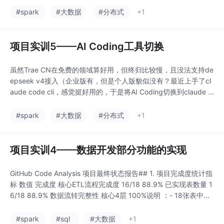
绍cc的国内安装。前置工作：下载node.js & git（搜一下就行，没
#spark
#大数据
#分布式
+1
啥需要注意的）
项目实训5——AI Coding工具切换
虽然Trae CN在免费的领域算好用，但终归比较慢，且没法支持de
epseek v4接入（企业版有，但是个人版貌似没有？最近上手了cl
aude code cli，感觉挺好用的，于是将AI Coding切换到claude c
ode。由于cc只有外区能用，国区需要通过某些手段，本文主要介
绍cc的国内安装。前置工作：下载node.js & git（搜一下就行，没
#spark
#大数据
#分布式
+1
啥需要注意的）
项目实训4——数据开发部分功能的实现
GitHub Code Analysis 项目最终状态报告## 1. 项目完成度统计指
标 数值 完成度 核心ETL流程完成度 16/18 88.9% 已实现表数量 1
6/18 88.9% 数据流转完整性 核心4层 100%说明 ：- 18张表中，1
6张已有数据- 2张缺失（ metric_detail_json 为可选扩展， ads_la
nguage_analysis 和 ads_repo_qua
#spark
#sql
#大数据
+1