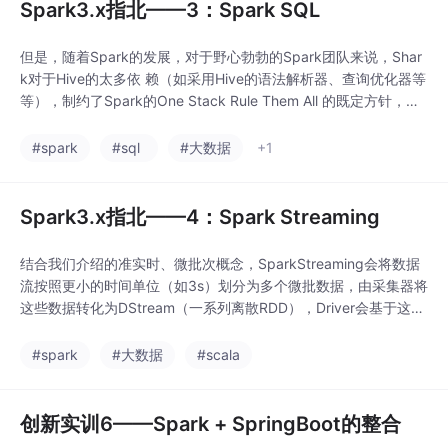
Spark3.x指北——3：Spark SQL
但是，随着Spark的发展，对于野心勃勃的Spark团队来说，Shar
k对于Hive的太多依 赖（如采用Hive的语法解析器、查询优化器等
等），制约了Spark的One Stack Rule Them All 的既定方针，制
约了Spark各个组件的相互集成，所以提出了SparkSQL项目。因
为join是一个代价较大的操作，也可能会产生一个较大的数据 集。
#spark
#sql
#大数据
+1
尽管这个实例通常是对输入形参的修改，但是我们
Spark3.x指北——4：Spark Streaming
结合我们介绍的准实时、微批次概念，SparkStreaming会将数据
流按照更小的时间单位（如3s）划分为多个微批数据，由采集器将
这些数据转化为DStream（一系列离散RDD），Driver会基于这些
DStream划分stage、job，分发给Executor去做实际的取数据、
计算数据的工作。下图是对window操作的一个解析。给定一个由
#spark
#大数据
#scala
(键，事件)对构成的 DStream，并传递一个指 定如何
创新实训6——Spark + SpringBoot的整合