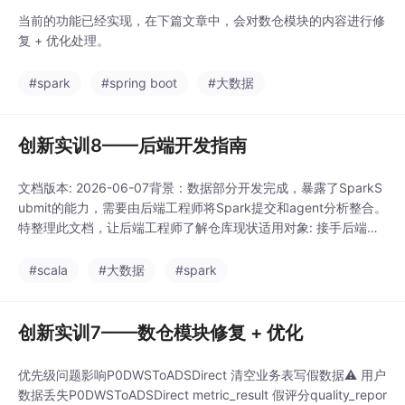
当前的功能已经实现，在下篇文章中，会对数仓模块的内容进行修
复 + 优化处理。
#spark
#spring boot
#大数据
创新实训8——后端开发指南
文档版本: 2026-06-07背景：数据部分开发完成，暴露了SparkS
ubmit的能力，需要由后端工程师将Spark提交和agent分析整合。
特整理此文档，让后端工程师了解仓库现状适用对象: 接手后端开
发的工程师（阅读本文档前请先完整阅读CLAUDE.md和README.
md核心原则: 本文档描述的是（what exists），而非「理想设
#scala
#大数据
#spark
计」。所有实现请基于实际代码结构，不要猜测。
创新实训7——数仓模块修复 + 优化
优先级问题影响P0DWSToADSDirect 清空业务表写假数据⚠️ 用户
数据丢失P0DWSToADSDirect metric_result 假评分quality_repor