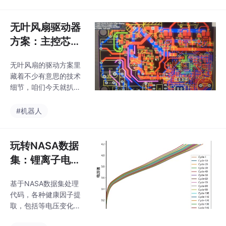
数是边编号，别傻乎乎
在1080p图片中匹配10
最实在的几何建
手动数，直接在图形界
0x100
模说起——毕竟
面点选后看状态栏显示
无叶风扇驱动器
模型丑了，数据
的边ID。关键在planep
方案：主控芯片
oint参数设置镜像平
再好都不忍直视
HC32F030，无
面，X=0.5刚好在电池
无叶风扇的驱动方案里
感FOC驱动及电
中间劈开，省得自己手
藏着不少有意思的技术
动画辅助线。哪天你的
流环、速度环控
细节，咱们今天就扒一
模型能把电解液颜色渐
制的顺逆风启动
扒基于HC32F030主控
变都渲染出来，离发顶
的无感FOC驱动实现。
控制
#机器人
刊就不远了——当然，
先说说这主控芯片，HC
前提是电脑别先炸了。
32F030的PWM模块支
不过指数参数别乱改，
持中心对齐模式，这对
玩转NASA数据
3/2次方是经过
三相电机的对称控制特
集：锂离子电池
别友好。重点来了——
健康因子提取与
它的ADC采样窗口和P
基于NASA数据集处理
状态预测
WM中断的配合简直是
代码，各种健康因子提
为电流环量身定制的。
取，包括等电压变化时
实际调试中发现，如果
间，充电过程电流-时间
采样点没卡准PWM的波