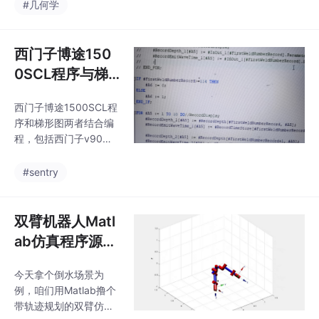
曲线包围面积，恒压恒
#几何学
谷位置，电流波形会有
流-时间曲线面积，恒压
明显毛刺，这个坑可是
恒流过程时间，充电过
让不少新手栽过跟头。
程温度，IC曲线峰值等
西门子博途150
无叶风扇驱动器方案，
健康因子，也可以提出
0SCL程序与梯
想法来给我代码定制可
形图结合编程：
用于SOH,RUL的预测一
西门子博途1500SCL程
V90伺服Profin
键运行，快捷方便。可
序和梯形图两者结合编
接基于深度学习(CNN,L
et通讯控制、发
程，包括西门子v90伺
STM,BiLSTM,GRU,Atte
那科机器人...
服profinet通讯控制，
ntion)或机器学习的锂
发那科机器人profinet
#sentry
离子电池状态估计代码
通讯控制，多profinet i
定制或者文献复现最近
o从站，扫码枪串口通
在捣鼓基于NAS
讯，触摸屏类似配方功
双臂机器人Matl
能多行参数显示，模块
ab仿真程序源码
化结构化编程方式，整
及轨迹规划（带
体综合性好，出售的是
今天拿个倒水场景为
注释）
plc程序和触摸屏程序。
例，咱们用Matlab撸个
比如伺服轴控制模块，
带轨迹规划的双臂仿
用梯形图搭急停和使能