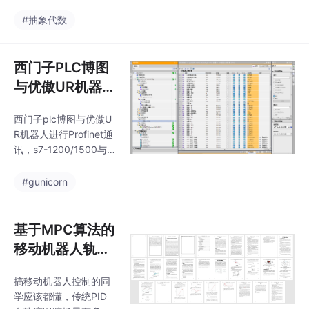
真。先上效果：左手拿
的基础逻辑，SCL写速
水壶，右手端杯子，两
#抽象代数
度曲线生成算法，两种
机械臂配合完成倒水动
语言嵌套调用毫无障
作，运动轨迹平滑得像
碍。程序架构支持最多
德芙巧克力。实际调试
西门子PLC博图
中发现，这样解算速度
与优傲UR机器人
比全约束快3倍以上，
的Profinet通讯
特别适合对末端姿态没
西门子plc博图与优傲U
实战
严格要求的场景。这方
R机器人进行Profinet通
法虽然粗糙，但实测在1
讯，s7-1200/1500与U
0ms内就能完成检测，
R机器人通讯，实际应
适合实时性要求高的场
用案例使用中，可提供
#gunicorn
景。真要精确检测的
GSD配置文件，设置说
话，得上Mesh模型，但
明书，和博图plc程序，
那个计算量能让你怀疑
目前版本为v15或以
基于MPC算法的
人生。注意第4个关节
上，程序只提供配置好
的d参数故意
移动机器人轨迹
的内容配置在自动化控
跟踪控制仿真研
制领域，西门子PLC与
搞移动机器人控制的同
究：无障碍与避
优傲UR机器人的协同工
学应该都懂，传统PID
作越来越常见，通过Pro
障轨迹跟踪Matl