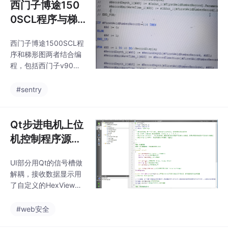
西门子博途150
0SCL程序与梯
形图结合编程：
西门子博途1500SCL程
V90伺服Profin
序和梯形图两者结合编
et通讯控制、发
程，包括西门子v90伺
那科机器人...
服profinet通讯控制，
发那科机器人profinet
#sentry
通讯控制，多profinet i
o从站，扫码枪串口通
讯，触摸屏类似配方功
Qt步进电机上位
能多行参数显示，模块
机控制程序源代
化结构化编程方式，整
码Qt跨平台C/C
体综合性好，出售的是
UI部分用Qt的信号槽做
++语言编写 支
plc程序和触摸屏程序。
解耦，接收数据显示用
比如伺服轴控制模块，
持串口Tcp网口
了自定义的HexView组
用梯形图搭急停和使能
Udp网络三种...
件。开发环境是Qt5.10.
的基础逻辑，SCL写速
1，使用Qt自带的QSeri
#web安全
度曲线生成算法，两种
alPort，使用网络的Soc
语言嵌套调用毫无障