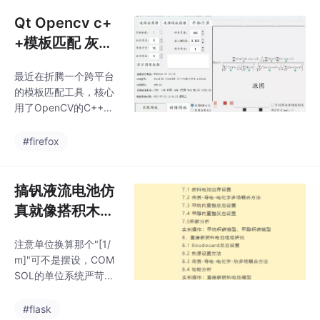
ket编程。其中三个端
碍。程序架构支持最多
口，采用了类的继承与
Qt Opencv c+
派生方式编写，对外统
+模板匹配 灰度
一接口，实现多态功
信息ncc模板匹
能，具备较强的移植
最近在折腾一个跨平台
配算法 可跨平台
性。带有配置自动保存
的模板匹配工具，核心
功能，用户的配置数据
模板匹配 open
用了OpenCV的C++接
会自动存储，带有超时
c...
口和Qt框架做界面。这
提醒功能，如果不回复
个项目主打灰度NCC模
#firefox
则弹框提示。支持串
板匹配算法，实测在i5-
口、Tcp网口、Udp网
12400上能做到单次匹
络三种端口类型，带有
配1毫秒出结果，顺手把
搞钒液流电池仿
调试
Windows和Ubuntu双
真就像搭积木，
平台跑通了。先看效
只不过这积木带
果：左边是640x480的
注意单位换算那个"[1/
电还带化学反
源图，右边80x80的模
m]"可不是摆设，COM
板图，匹配过程直接甩
应。咱们今天用
SOL的单位系统严苛得
到GPU跑完只要0.8ms
COMSOL搞个
很，不加这个分分钟给
（没错，连1ms都不
你报维度错误。第一参
三维模型，先从
#flask
到）。实测数据说话：