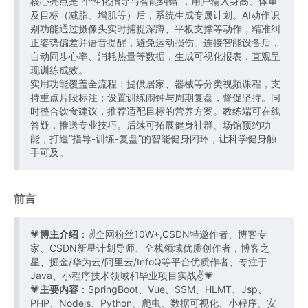
核心亮点是“个性化指导与智能纠错”，用户输入身高、体重
及目标（减脂、增肌等）后，系统生成专属计划。AI动作识
别功能通过摄像头实时捕捉深蹲、平板支撑等动作，精准纠
正姿势偏差并语音提醒，避免运动损伤。连接智能设备后，
自动同步心率、消耗热量等数据，生成可视化报表，直观呈
现训练成效。
实用功能覆盖全流程：提供居家、器械等分类视频课程，支
持重点片段标注；设置训练闹钟与周期复盘，督促坚持。同
时整合饮食建议，推荐适配目标的营养方案。教练端可在线
答疑，推送专业技巧。后续可拓展健身社群、场馆预约功
能，打造“指导-训练-复盘”的智能健身闭环，让科学健身触
手可及。
前言
💗
博主介绍
：✌全网粉丝10W+,CSDN特邀作者、博客专
家、CSDN新星计划导师、全栈领域优质创作者，博客之
星、掘金/华为云/阿里云/InfoQ等平台优质作者、专注于
Java、小程序技术领域和毕业项目实战✌💗
💗
主要内容
：SpringBoot、Vue、SSM、HLMT、Jsp、
PHP、Nodejs、Python、爬虫、数据可视化、小程序、安