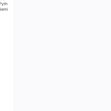
yth
emi
。
然语言