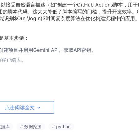
以接受自然语言描述（如“创建一个GitHub Actions脚本，用于P
用的脚本代码。这大大降低了脚本编写的门槛，提升开发效率。G
别$O(n \log n)$时间复杂度算法在优化构建流程中的应用
下是基本步骤：
，创建项目并启用Gemini API。获取API密钥。
e的客户端库。
设置API密钥。
点击阅读全文
本为例，该脚本用于Python项目的自动测试。Gemini的输入是自
数据库
# 数据挖掘
# python