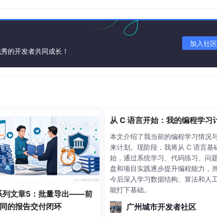
例如：
ns工作流，当代码推送到main分支时，自动运行pytest测试，并生
加入社区
优秀的开发者共同成长！
n代码实现。以下是完整示例：


从 C 语言开始：我的编程学习
本文介绍了我当前的编程学习情况
KEY'
)

来计划。现阶段，我将从 C 语言基
始，通过系统学习、代码练习、问
盘和项目实践逐步提升编程能力，
ini-pro'
)

今后深入学习数据结构、算法和人
能打下基础。
，要求：

S系列文章5：批量导出——前
同的报告交付闭环
广州城市开发者社区