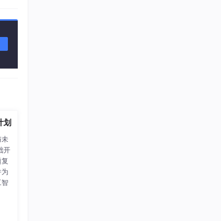
成测试
计划
与未
础开
题复
并为
工智