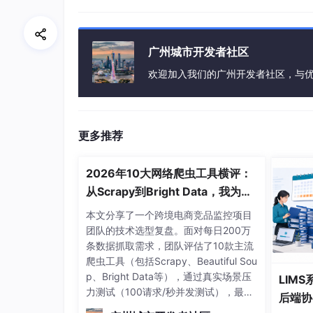
定义提示（Prompt）
：清晰描述需求。
输入："生成一个GitHub Actio
广州城市开发者社区
报告。"
欢迎加入我们的广州开发者社区，与
Gemini会根据此提示生成脚本。
调用Gemini API生成脚本
：使用Pytho
更多推荐
import
 google.generativeai 
as
 genai
2026年10大网络爬虫工具横评：
# 设置API密钥（替换为您的实际密钥）
从Scrapy到Bright Data，我为什
genai.configure(api_key=
'YOUR_API_
么最终选择了“不写代码”？
本文分享了一个跨境电商竞品监控项目
团队的技术选型复盘。面对每日200万
# 定义模型和提示
条数据抓取需求，团队评估了10款主流
model = genai.GenerativeModel(
'gem
爬虫工具（包括Scrapy、Beautiful Sou
prompt = 
"""

p、Bright Data等），通过真实场景压
生成一个GitHub Actions工作流YAML文件
LIM
力测试（100请求/秒并发测试），最终
- 当代码推送到main分支时触发。

后端协
放弃自研架构（Scrapy+代理池+Playw
- 使用ubuntu-latest运行环境。
