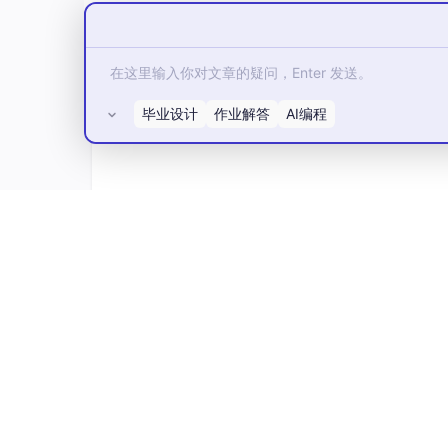
push
:
branches
:
[main]
jobs
:
test
:
runs-on
:
ubuntu-latest
steps
:
-
uses: actions/checkout@v3
-
name: Set up Python
uses
:
actions/setup-python@v
with
:
所有评论(0)
python-version
:
'3.9'
-
name: Install dependencies
run
:
pip install -r requirem
-
name: Run tests
run
:
pytest --junitxml=test-
测试与优化
：