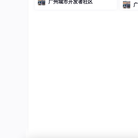
广州城市开发者社区
right），转向SaaS服务。测试聚焦Am
- 安装Python 3.9依赖，运行pytest测试。
azon等强反爬网站，核心指标包括成功
- 生成JUnit格式的测试报告，存储在test-r
率（＞90%）、延迟（＜15
"""
# 调用Gemini生成响应
response = model.generate_content(p
script = response.text  
# 获取生成
# 输出或保存脚本
print
(
"生成的CI/CD脚本："
print
运行结果
：执行上述代码后，Gemini可
name
:
Python CI
on
: