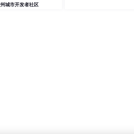
广州城市开发者社区


esults目录。

rompt)

的脚本
能输出类似以下的YAML脚本：