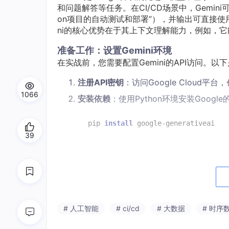
和问题解答等任务。在CI/CD场景中，Gemini可
on项目的自动测试和部署”），并输出可直接使
ni的核心优势在于其上下文理解能力，例如，它能识
准备工作：设置Gemini环境
在实战前，您需要配置Gemini的API访问。以
注册API密钥
：访问Google Cloud平台
1066
安装依赖
：使用Python环境安装Googl
pip 
install
39
初始化客户端
：在Python代码中导入库并
实战步骤：用Gemini生成CI/CD脚本
我们将以生成一个简单的GitHub Actions脚
# 人工智能
# ci/cd
# 大数据
# 时序
提示，输出是YAML格式的脚本。