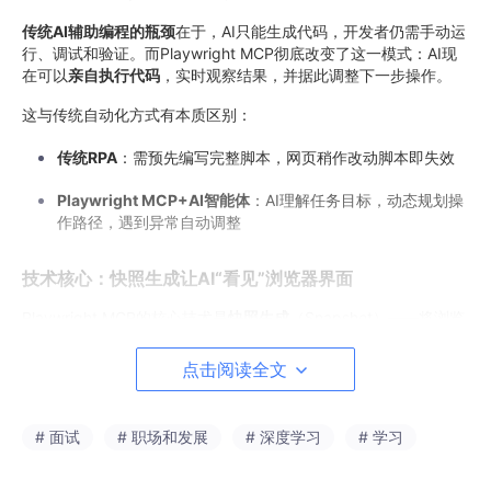
传统AI辅助编程的瓶颈
在于，AI只能生成代码，开发者仍需手动运
行、调试和验证。而Playwright MCP彻底改变了这一模式：AI现
在可以
亲自执行代码
，实时观察结果，并据此调整下一步操作。
这与传统自动化方式有本质区别：
传统RPA
：需预先编写完整脚本，网页稍作改动脚本即失效
Playwright MCP+AI智能体
：AI理解任务目标，动态规划操
作路径，遇到异常自动调整
技术核心：快照生成让AI“看见”浏览器界面
Playwright MCP的核心技术是
快照生成
（Snapshot）——将浏览
器页面状态转化为LLM可理解的文本格式。
点击阅读全文
一个精心设计的快照不仅包含页面文本，还包括关键元信息、可访
问性树和结构化数据。例如：
# 面试
# 职场和发展
# 深度学习
# 学习
<
base
url
=
"https://admin.example.com/login"
/>