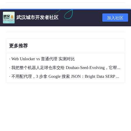
<
title
>
用户登录 - 后台管理系统
</
title
>
<
body
>
<
main
aria-label
=
"登录表单"
>
武汉城市开发者社区
加入社区
<
img
src
=
"logo.png"
alt
=
"公司Logo"
/>
<
h1
>
欢迎回来
</
h1
>
<
form
>
<
div
role
=
"group"
>
更多推荐
<
label
for
=
"username"
>
用户名
</
label
>
<
input
id
=
"username"
type
=
"text"
aria-requi
·
value
=
""
placeholder
=
"请输入邮箱或手机
Web Unlocker vs 普通代理 实测对比
</
div
>
·
我把整个机器人足球仓库交给 Doubao-Seed-Evolving，它帮我优化了一套足球战术
<
button
type
=
"submit"
aria-busy
=
"false"
>
登录
<
·
不用配代理，3 步拿 Google 搜索 JSON：Bright Data SERP API 实战
</
form
>
</
main
>
</
body
>
这种快照经过
智能过滤与精简
，移除脚本和隐藏元素，保留对理解
页面功能关键的信息，同时控制长度以适应LLM的上下文限制。
实战应用：Playwright MCP正在改变这些领域