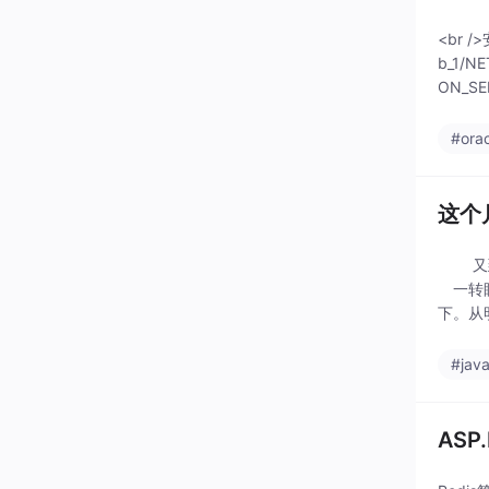
<br 
b_1/N
ON_SE
#ora
这个
又到了
一转眼
下。从
后端是sp
#jav
ASP