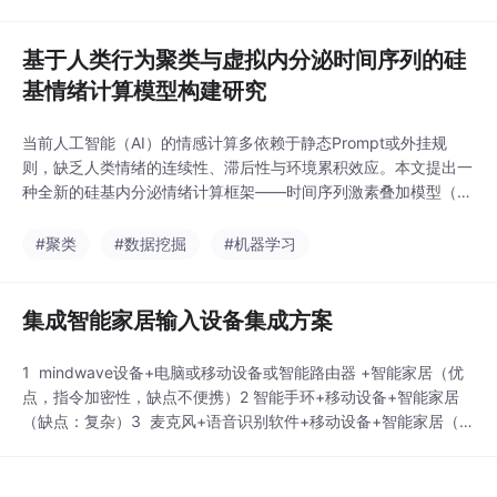
基于人类行为聚类与虚拟内分泌时间序列的硅
基情绪计算模型构建研究
当前人工智能（AI）的情感计算多依赖于静态Prompt或外挂规
则，缺乏人类情绪的连续性、滞后性与环境累积效应。本文提出一
种全新的硅基内分泌情绪计算框架——时间序列激素叠加模型（Te
mporal Hormonal Superposition Model, THSM）。该模型通过
对多模态人类行为大数据进行无监督聚类，提取“情景-激素响应”的
#聚类
#数据挖掘
#机器学习
归一化相对量映射矩阵；在AI内部构建基于指数衰减的虚拟激素
池，
集成智能家居输入设备集成方案
1 mindwave设备+电脑或移动设备或智能路由器 +智能家居（优
点，指令加密性，缺点不便携）2 智能手环+移动设备+智能家居
（缺点：复杂）3 麦克风+语音识别软件+移动设备+智能家居（优
点便携）4 摄像头+分析软件+电脑+智能家居（根据监控视图人的
动作分析简单动作输入，例如伸一个手指开灯，2个关灯。）（优
点便携）