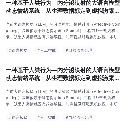
一种基于人类行为—内分泌映射的大语言模型
动态情绪系统：从生理数据标定到虚拟激素驱
动决策的工程化框架
当前大语言模型（LLM）的具身智能与情感计算（Affective Com
puting）高度依赖于静态提示词（Prompt）工程或外部规则模
板，缺乏人类情感固有的连续性、时滞性及环境累积效应。本研究
提出一种全新的数据驱动型大模型动态情绪系统。该系统彻底摆脱
传统情感计算的先验规则设定，开创性地设计了一条“人类生理数
#语言模型
#人工智能
#自然语言处理
据标定高维行为聚类时间序列内分泌状态空间LLM决策调制”的完
整工程化路径。
一种基于人类行为—内分泌映射的大语言模型
动态情绪系统：从生理数据标定到虚拟激素驱
动决策的工程化框架
当前大语言模型（LLM）的具身智能与情感计算（Affective Com
puting）高度依赖于静态提示词（Prompt）工程或外部规则模
板，缺乏人类情感固有的连续性、时滞性及环境累积效应。本研究
提出一种全新的数据驱动型大模型动态情绪系统。该系统彻底摆脱
传统情感计算的先验规则设定，开创性地设计了一条“人类生理数
#语言模型
#人工智能
#自然语言处理
据标定高维行为聚类时间序列内分泌状态空间LLM决策调制”的完