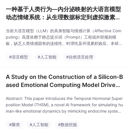
整工程化路径。
一种基于人类行为—内分泌映射的大语言模型
动态情绪系统：从生理数据标定到虚拟激素驱
动决策的工程化框架
当前大语言模型（LLM）的具身智能与情感计算（Affective Com
puting）高度依赖于静态提示词（Prompt）工程或外部规则模
板，缺乏人类情感固有的连续性、时滞性及环境累积效应。本研究
提出一种全新的数据驱动型大模型动态情绪系统。该系统彻底摆脱
传统情感计算的先验规则设定，开创性地设计了一条“人类生理数
#语言模型
#人工智能
#自然语言处理
据标定高维行为聚类时间序列内分泌状态空间LLM决策调制”的完
整工程化路径。
A Study on the Construction of a Silicon-B
ased Emotional Computing Model Driven
by Human Behavioral
Abstract: This paper introduces the Temporal Hormonal Super
position Model (THSM), a novel AI framework for simulating hu
man-like emotional dynamics by mimicking endocrine system i
nteractions. Unlike s
#聚类
#人工智能
#数据挖掘