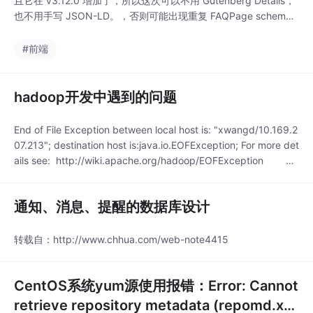
且它在 v3.12.0 增加了，所以这次可以不用 Gutenberg Details，
也不用手写 JSON-LD。，否则可能出现重复 FAQPage schem
a。
#前端
hadoop开发中遇到的问题
End of File Exception between local host is: "xwangd/10.169.2
07.213"; destination host is:java.io.EOFException; For more det
ails see: http://wiki.apache.org/hadoop/EOFException at
sun.refl
通知、消息、提醒的数据库设计
转载自：http://www.chhua.com/web-note4415
CentOS系统yum源使用报错：Error: Cannot
retrieve repository metadata (repomd.xm