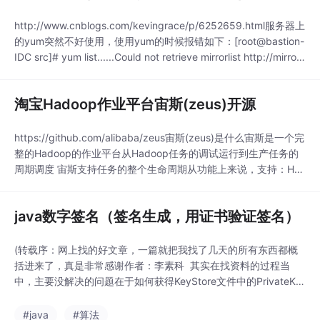
l) for repository: rpmforge.
http://www.cnblogs.com/kevingrace/p/6252659.html服务器上
的yum突然不好使用，使用yum的时候报错如下：[root@bastion-
IDC src]# yum list......Could not retrieve mirrorlist http://mirrorli
st.repoforge.org/el6/mirr
淘宝Hadoop作业平台宙斯(zeus)开源
https://github.com/alibaba/zeus宙斯(zeus)是什么宙斯是一个完
整的Hadoop的作业平台从Hadoop任务的调试运行到生产任务的
周期调度 宙斯支持任务的整个生命周期从功能上来说，支持：Ha
doop MapReduce任务的调试运行Hive任务的调试运行Shell任务
的运行Hive元数据的可视化查询与数
java数字签名（签名生成，用证书验证签名）
(转载序：网上找的好文章，一篇就把我找了几天的所有东西都概
括进来了，真是非常感谢作者：李素科 其实在找资料的过程当
中，主要没解决的问题在于如何获得KeyStore文件中的PrivateKe
y，本来查jsdk 1.4 api文档就可以知道了，但是居然从上到下看了
2遍，没有发现这个方法:load() .......)
#java
#算法