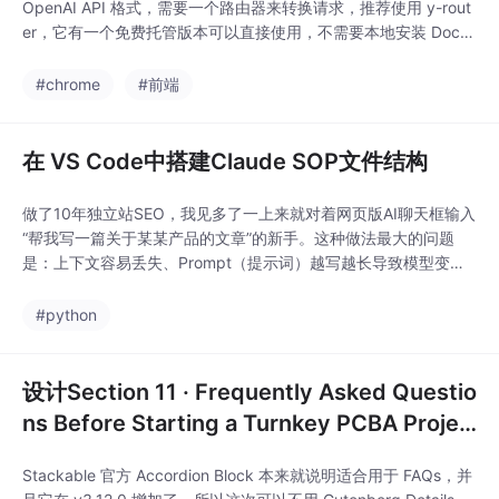
OpenAI API 格式，需要一个路由器来转换请求，推荐使用 y-rout
er，它有一个免费托管版本可以直接使用，不需要本地安装 Dock
er。1. 这是 Claude Code v2.1.x 的已知 bug，跟 OpenRouter 无
关。
#chrome
#前端
在 VS Code中搭建Claude SOP文件结构
做了10年独立站SEO，我见多了一上来就对着网页版AI聊天框输入
“帮我写一篇关于某某产品的文章”的新手。这种做法最大的问题
是：上下文容易丢失、Prompt（提示词）越写越长导致模型变
傻，最后产出的全是带有极强“AI味”的同质化废话。真正能形成降
维打击的玩法，是脱离网页版，在 VS Code 中通过代码和命令行
#python
构建一个“结构严密、职责分明、带自动纠错功能”的虚拟内容生产
工厂。这种工程化的流程跑通后，
设计Section 11 · Frequently Asked Questio
ns Before Starting a Turnkey PCBA Projec
t
Stackable 官方 Accordion Block 本来就说明适合用于 FAQs，并