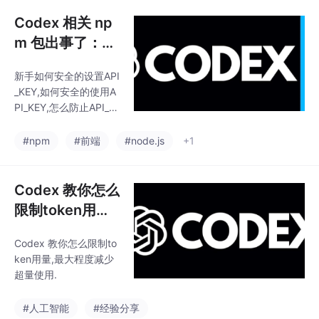
Codex 相关 np
m 包出事了：新
手用 Codex，A
新手如何安全的设置API
PI_KEY 最好这
_KEY,如何安全的使用A
样做
PI_KEY,怎么防止API_K
EY泄漏.API_KEY暴露了
怎么处理
#npm
#前端
#node.js
+1
Codex 教你怎么
限制token用量,
最大程度减少超
Codex 教你怎么限制to
量使用
ken用量,最大程度减少
超量使用.
#人工智能
#经验分享