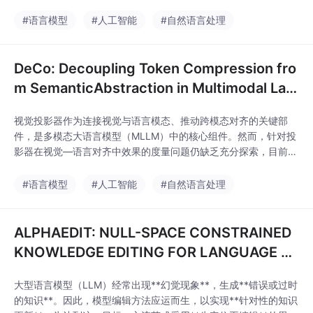
T 将视觉内容编码为图像令牌序列，充当模型的感知前端，即模型
的“眼睛”；而 LLM 则对这些令牌进行解析，以完成高级推理、生
#语言模型
#人工智能
#自然语言处理
成回答，充当模型的认知核心，即模型的“大脑”。然而，目前仍不
明确：哪些视觉
DeCo: Decoupling Token Compression fro
m SemanticAbstraction in Multimodal Lar
ge Language Models
视觉投影器作为连接视觉与语言模态、推动跨模态对齐的关键部
件，是多模态大语言模型（MLLM）中的核心组件。然而，针对投
影器在视觉—语言对齐中效果的度量问题仍缺乏充分探索，目前仅
能通过多模态大语言模型在下游任务上的表现间接推断。受该问题
启发，本文通过解读多模态大语言模型内部的视觉—语言语义流，
#语言模型
#人工智能
#自然语言处理
对投影器模块展开研究。具体而言，我们将语义关联流从生成的语
言令牌回溯至原始视觉编码器的图像块，以及投影器输出的
ALPHAEDIT: NULL-SPACE CONSTRAINED
KNOWLEDGE EDITING FOR LANGUAGE M
ODELS
大型语言模型（LLM）经常出现**幻觉现象**，生成**错误或过时
的知识**。因此，模型编辑方法应运而生，以实现**针对性的知识