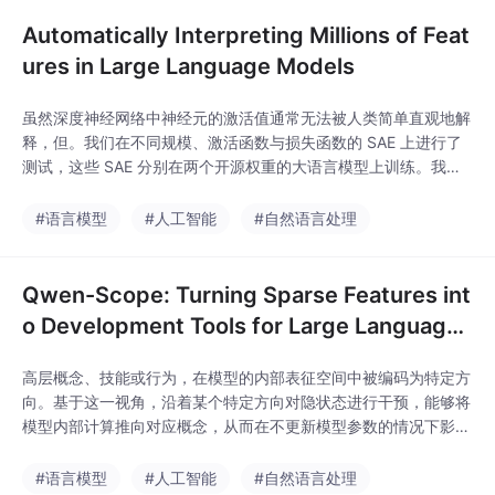
征方向，从而操控模型。h：模型原始隐状态d：SAE
Automatically Interpreting Millions of Feat
ures in Large Language Models
虽然深度神经网络中神经元的激活值通常无法被人类简单直观地解
释，但。我们在不同规模、激活函数与损失函数的 SAE 上进行了
测试，这些 SAE 分别在两个开源权重的大语言模型上训练。我们
提出来衡量解释质量，其运行成本低于现有最优方法。其中一种技
术 ——，用于评估对特征进行干预所产生效果的可解释性，我们
#语言模型
#人工智能
#自然语言处理
发现它能够解释现有方法无法覆盖的特征。我们给出了生成更优质
解释的指导原则，使其在更广泛的激活上下文下依
Qwen-Scope: Turning Sparse Features int
o Development Tools for Large Language
Models
高层概念、技能或行为，在模型的内部表征空间中被编码为特定方
向。基于这一视角，沿着某个特定方向对隐状态进行干预，能够将
模型内部计算推向对应概念，从而在不更新模型参数的情况下影响
最终输出。SAE 特别适合这一任务，因为它将模型激活分解为稀
疏、更易解释的特征，使得单个方向可以与更具体的行为或语义属
#语言模型
#人工智能
#自然语言处理