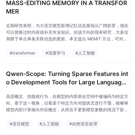
MASS-EDITING MEMORY IN A TRANSFOR
MER
近期研究表明，为大语言模型新增记忆信息展现出广阔前景，借此
可以替换过时内容或补充专业知识。但该方向的现有研究，大多仅
局限于单次单条关联信息的更新。本文提出 MEMIT 方法，可对语
言模型进行批量记忆直接更新。实验证明：该方法能够为 GPT-J
（60 亿参数）、GPT-NeoX（200 亿参数）模型一次性更新数千
#transformer
#深度学习
#人工智能
条关联知识，性能相比过往研究提升数个数量级。
Qwen-Scope: Turning Sparse Features int
o Development Tools for Large Language
Models
高层概念、技能或行为，在模型的内部表征空间中被编码为特定方
向。基于这一视角，沿着某个特定方向对隐状态进行干预，能够将
模型内部计算推向对应概念，从而在不更新模型参数的情况下影响
最终输出。SAE 特别适合这一任务，因为它将模型激活分解为稀
疏、更易解释的特征，使得单个方向可以与更具体的行为或语义属
#语言模型
#人工智能
#自然语言处理
性对应。一旦找到目标特征，就可以在残差流中增强或抑制对应特