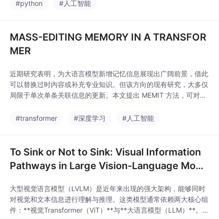
后模型的视觉概念激活差异微小，性能提升主要源于预训练模型中
#python
#人工智能
固有概念的重新映射；2）SAE提取的概念对分类任务具有决定性
影响，屏蔽关键隐变量会
MASS-EDITING MEMORY IN A TRANSFOR
MER
近期研究表明，为大语言模型新增记忆信息展现出广阔前景，借此
可以替换过时内容或补充专业知识。但该方向的现有研究，大多仅
局限于单次单条关联信息的更新。本文提出 MEMIT 方法，可对语
言模型进行批量记忆直接更新。实验证明：该方法能够为 GPT-J
（60 亿参数）、GPT-NeoX（200 亿参数）模型一次性更新数千
#transformer
#深度学习
#人工智能
条关联知识，性能相比过往研究提升数个数量级。
To Sink or Not to Sink: Visual Information
Pathways in Large Vision-Language Mode
ls
大型视觉语言模型（LVLM）是近年来出现的强大架构，能够同时
对视觉和文本信息进行理解与推理。这类模型通常依赖两大核心组
件：**视觉Transformer（ViT）**与**大语言模型（LLM）**。Vi