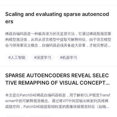
性对应。一旦找到目标特征，就可以在残差流中增强或抑制对应特
征方向，从而操控模型。h：模型原始隐状态d：SAE
Scaling and evaluating sparse autoencod
ers
稀疏自编码器是一种极具潜力的无监督方法，它通过稀疏瓶颈层重
构模型激活值，从而从语言模型中提取可解释特征。由于语言模型
会习得海量语义概念，自编码器必须具备超大容量，才能完整还原
所有相关特征。然而，受两大因素制约，稀疏自编码器的规模缩放
特性研究一直存在难点：一是需要在重构损失与稀疏性两个优化目
#人工智能
#深度学习
#机器学习
标之间做权衡；二是模型中普遍存在死亡隐单元问题。本文引入k
- 稀疏自编码器（Makhzani & Frey,
SPARSE AUTOENCODERS REVEAL SELEC
TIVE REMAPPING OF VISUAL CONCEPTS
DURING ADAPTATION
本文提出PatchSAE稀疏自编码器框架，用于解析CLIP视觉Transf
ormer中的可解释视觉概念。通过将ViT中间层输出映射到高维稀
疏隐空间，PatchSAE能提取细粒度的图像块级视觉特征（如物体
部件、纹理等），并实现概念的空间定位。研究发现：1）适配前