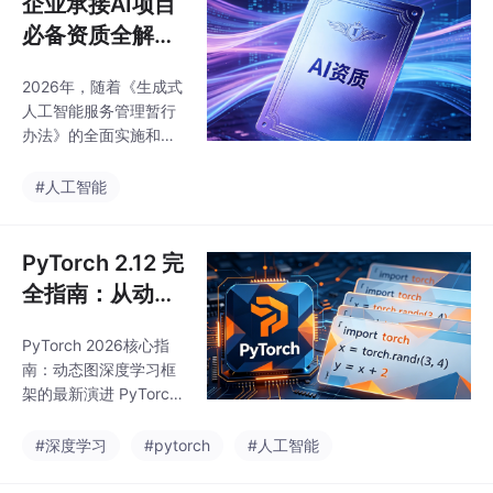
企业承接AI项目
多模态RAG； 检索优
必备资质全解
化：14种索引体系结合
析：2026年最
混合检索与自动重排，
2026年，随着《生成式
新政策与竞争优
显著提升检索精度； 生
人工智能服务管理暂行
产适配：原生支持分布
势分析
办法》的全面实施和各
式部署、万级QPS场景
地AI产业政策的密集出
和私有化方案； 全模态
台，企业承接AI相关项
#人工智能
支持：统一处理文本、
目的资质门槛正在发生
图像、音视频等多源数
深刻变化。从算法备案
据，通过Llam
到大模型备案，从高新
PyTorch 2.12 完
技术企业到专精特新"小
全指南：从动态
巨人"，资质认证已
图到编译优化的
从"加分项"演变为"入场
PyTorch 2026核心指
深度学习框架演
券"。本文基于2026年
南：动态图深度学习框
最新政策法规和招投标
进
架的最新演进 PyTorch
实践，系统梳理企业承
作为Meta开源的动态图
接AI项目的关键资质体
深度学习框架，凭借"定
#深度学习
#pytorch
#人工智能
系，帮助企业在激烈的
义即运行"的核心理念成
市场竞争中抢占先机。
为学术界和工业界首选