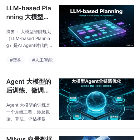
在2026年的AI产业竞争
工具。2026年版本演进
LLM-based Pla
中，资质认证已从
至2.12，主要特性包
nning 大模型智
括： 核心优势： Pytho
能规划技术详解
n原生API设计 动态计算
摘要： 大模型智能规划
｜原理、架构、
图支持条件分支 跨硬件
（LLM-based Plannin
加速（CUDA/ROCm/X
落地与演进
g）是AI Agent时代的
PU/MPS） 活跃生态
核心能力，实现了从被
（85%研究论文采用）
动应答到主动执行的关
#架构
#人工智能
关键更新： 发布周期缩
键突破。相比传统符号
短至每2个月
规划和强化学习规划依
赖人工规则或海量数
Agent 大模型的
据，LLM规划依托大模
后训练、微调、
型的自然语言理解、逻
评估与迭代优
辑推理和结构化生成能
Agent 大模型的训练是
化：从理论到工
力，能自主拆解复杂目
一个系统工程，涉及数
标、动态调整执行路
程实践
据、算法、评估和基础
径，完美适配开放、模
设施的多维协同。后训
糊的真实场景。其核心
练需要从通用对齐转向
优势包括分层任务拆
Milvus 向量数据
Agent 专用能力（工具