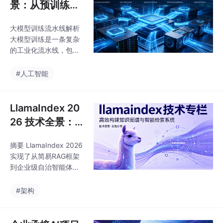
据标注的原理、掌握标
景：从预训练到
工程师的必经之路。算
注工程的方法、洞察行
法之路没有终点，只有
对齐的技术炼金
业发展的趋势，不仅
不
大模型训练流水线解析
术
是"多一门技术"，更是
大模型训练是一条复杂
在AI+时代构建核心竞争
的工业化流水线，包含
力的关键一步。
多个关键环节： 数据工
程 - 清洗、去重、配比
#人工智能
原始数据，构建高质量
训练集 预训练 - 通过自
回归语言建模（预测下
LlamaIndex 20
一个token）让模型学
26 技术全景：
习语言规律 中训/持续
从简易RAG框架
预训练 - 针对性强化数
摘要 LlamaIndex 2026
到企业级自治智
学、代码等特定能力 SF
实现了从简易RAG框架
T监督微调 - 使用指令
能体架构
到企业级自治智能体架
对教模型理解人类请求
构的跨越式升级。其核
格式 对齐优化 - 通过RL
心变革体现在： 架构革
#架构
HF/DPO等方法使模型
新：采用事件驱动Work
输出更符合人类偏好 蒸
flow替代静态DAG，支
馏（可选）-
持长周期自治Agent和