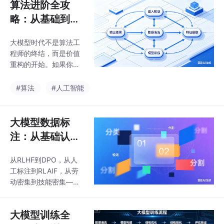
算法进阶全攻
略：从基础到AI
+时代的破局之
大模型时代不是算法工
路
程师的终结，而是价值
重构的开始。如果你还
停留在"只会写模型、调
参数"的阶段，确实面临
#算法
#人工智能
被替代的风险。但如果
你能将大模型与业务深
度结合，掌握工程化部
大模型数据标
署、数据治理、多模态
注：从基础认知
应用等综合能力——你
到前沿实践的完
就是企业最需要的"AI应
从RLHF到DPO，从人
整技术指南
用架构师"。“把AI视为
工标注到RLAIF，从劳
结对编程伙伴，利用AI
动密集到技能密集——
快速构建原型，利用深
数据标注正在经历一场
厚的技术功底来优化、
深刻的范式变革。对于
评估和部署这些系统。
大模型训练全
技术人员而言，理解数
这就是通往2026年高级