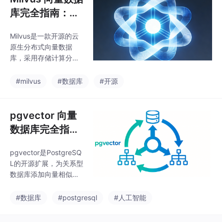
解、因果推理、动态重
调用、长程推理、错误
库完全指南：开
规划和全流程可解释
恢复）微调应在效率
性。通过思维链（Co
源架构与生产级
（PEFT）与效果（全参
Milvus是一款开源的云
部署实战
数）之间根据场景权
原生分布式向量数据
衡，LoRA 是当前最实
库，采用存储计算分离
用的折中方案评估必须
架构，支持百亿级向量
超越文本相似度，建立
处理。其核心组件包括
#milvus
#数据库
#开源
以任务完成度为核心的
接入层、协调服务层、
多维指标体系迭代优化
执行层和存储层，通过
依赖数据飞轮，从失败
多实例部署实现高可
pgvector 向量
中学习是模型持续进化
用。数据模型采用Colle
数据库完全指
的关键动力未来方
ction-Partition-Segme
向：：如 o1/R1 所示
南：PostgreSQ
nt层级结构，支持多种
pgvector是PostgreSQ
L 生态的 AI 增强
索引算法如IVF_FLAT、
L的开源扩展，为关系型
HNSW等，满足不同场
数据库添加向量相似度
景下的性能需求。Milvu
搜索能力。它完全集成
s通过日志结构合并树优
在PostgreSQL内部，
#数据库
#postgresql
#人工智能
化存储，并支持水平扩
复用其存储引擎、事务
展和异构计算加速，适
机制和SQL接口，无需
用于大规模