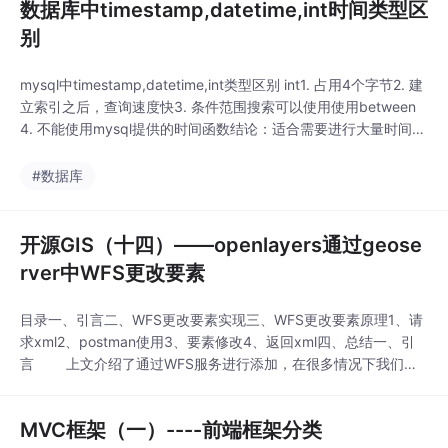
数据库中timestamp,datetime,int时间类型区
别
mysql中timestamp,datetime,int类型区别 int1. 占用4个字节2. 建
立索引之后，查询速度快3. 条件范围搜索可以使用使用between
4. 不能使用mysql提供的时间函数结论：适合需要进行大量时间范
围查询的数据表 datetime1. 占用8个字节2. 允许为空值，可以自
定义值，系统不会自动修改其值。3. 实际格式储存
#数据库
开源GIS（十四）——openlayers通过geose
rver中WFS更改要素
目录一、引言二、WFS更改要素实现三、WFS更改要素原理1、请
求xml2、postman使用3、要素修改4、返回xml四、总结一、引
言 上文介绍了通过WFS服务进行添加，在很多情况下我们会
对当前添加的要素进行修改，本篇将进行介绍，与添加大同小异，
不过还是要有细节需要关注。 二、WFS更改要素实现 代码前
MVC框架（一）----前端框架分类
提是使...