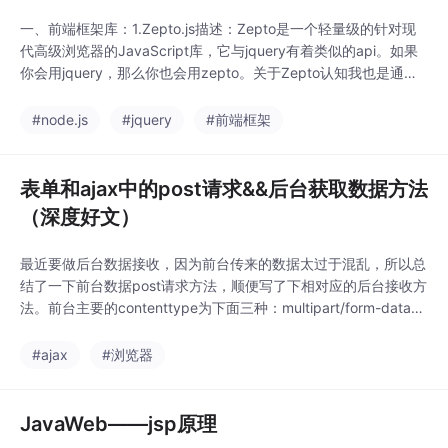
一、前端框架库：1.Zepto.js描述：Zepto是一个轻量级的针对现
代高级浏览器的JavaScript库，它与jquery有着类似的api。如果
你会用jquery，那么你也会用zepto。关于Zepto认知我也是通过
与一位腾讯朋友聊天的时候知道的，只作了些基础的了解。2.SUI
Mobile描述：SUI Mobile是一套基于 Framework7开发的UI库。
#node.js
#jquery
#前端框架
表单和ajax中的post请求&&后台获取数据方法
（深度好文）
最近要做后台数据接收，因为前台传来的数据太过于混乱，所以总
结了一下前台数据post请求方法，顺便写了下相对应的后台接收方
法。前台主要的contenttype为下面三种：multipart/form-data类
型主要是上传文件时用到；application/x-www-form-urlencoded
类型主要是提交k-v时用到，当然这种方法也可以将json设置在v中
#ajax
#浏览器
提交
JavaWeb——jsp原理