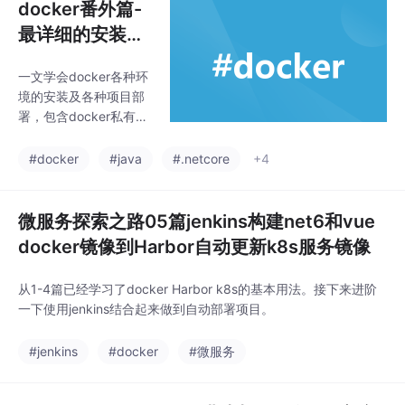
docker番外篇-
最详细的安装及
部署项目教程
一文学会docker各种环
（net framewo
境的安装及各种项目部
rk，netcore，j
署，包含docker私有仓
ava,nodejs,静
库，mysql，Redis，ne
tcore，java，net fram
态html，mysq
#docker
#java
#.netcore
+4
ework，nodejs，html
l，redis，私有
静态项目，https免费证
仓库,https免费
书等其他更多
微服务探索之路05篇jenkins构建net6和vue
证书等）
docker镜像到Harbor自动更新k8s服务镜像
从1-4篇已经学习了docker Harbor k8s的基本用法。接下来进阶
一下使用jenkins结合起来做到自动部署项目。
#jenkins
#docker
#微服务