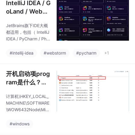
IntelliJ IDEA / G
oLand / WebSt
orm / PyCharm
JetBrains旗下IDE大概
右下角显示git分
都适用，包括（ IntelliJ
支
IDEA / PyCharm / Php
Storm / GoLand / Ride
r / Clion / RustRover /
#intellij-idea
#webstorm
#pycharm
+1
WebStorm / RubyMine
/ DataGrip / ReSharpe
r / Fleet / Aqua ）。新
开机启动项prog
环境安装GoLand后，
ram是什么？Wi
编辑窗口右下角的git分
ndows任务管理
支没有出现，特此记录
计算机\HKEY_LOCAL_
器开机启动项出
一下解决方案。
MACHINE\SOFTWARE
现无效项目Prog
\WOW6432Node\Micr
ram的删除方法
osoft\Windows\Curren
tVersion\Run。所以问
#windows
题就出在这个上面，如