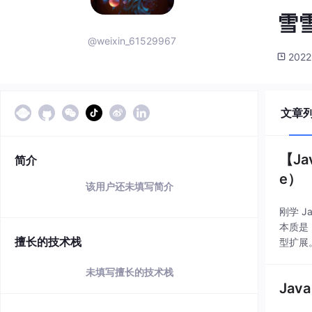
雪雪
@weixin_61529967
2022
文章
【J
简介
e）
该用户还未填写简介
刚学 
本质是
擅长的技术栈
型扩展
未填写擅长的技术栈
Ja