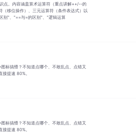
识点。内容涵盖算术运算符（重点讲解++/--的
符（移位操作）、三元运算符（条件表达式）以
别"、"==与=的区别"、"逻辑运算
面板里一堆小图标搞懵？不知道点哪个、不敢乱点、点错又
接提速 80%。
面板里一堆小图标搞懵？不知道点哪个、不敢乱点、点错又
接提速 80%。