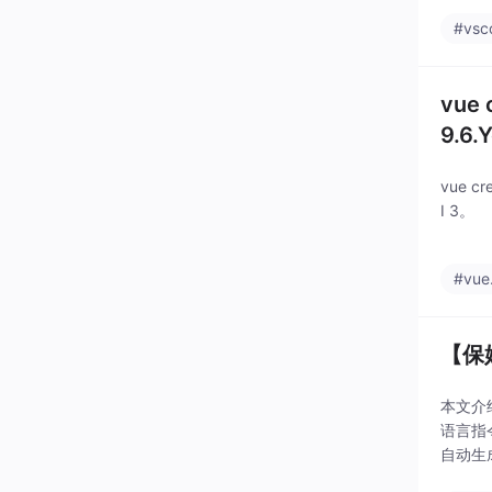
#vsc
vue 
9.6.
vue 
I 3。
#vue.
【保
本文介绍
语言指
自动生
合需要