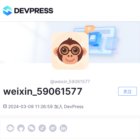
@weixin_59061577
weixin_59061577
关注
2024-03-09 11:26:59 加入 DevPress