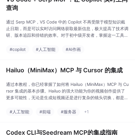
查询
通过 Serp MCP，VS Code 中的 Copilot 不再受限于模型知识截
止日期，而是可以实时访问网络获取最新信息，极大提高了技术调
研、版本追踪和排错的效率。对于初中级开发者，掌握这一工具能
够显著提升日常开发效率。相关链接Ace Data Cloud 平台MCP 协
议官网。
#copilot
#人工智能
#AI作画
Hailuo（MiniMax）MCP 与 Cursor 的集成
通过本教程，你已经掌握了如何将 Hailuo（MiniMax）MCP 与 Cu
rsor 集成的基本步骤。Hailuo 的强大功能为你的视频创作提供了
更多可能性，无论是生成短视频还是进行复杂的镜头切换，都是一
个不错的选择。请根据实际需求进行操作，随时查看 Ace Data Cl
oud 的官方文档以获取更多支持。Hailuo MCP 服务器（GitHub）
#人工智能
#前端
#服务器
+1
Hailuo MCP 在 PyPICursor
Codex CLI与Seedream MCP的集成指南