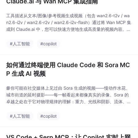
Claude.ai 与 Wan MCP 集成指南
工具描述从文本/图像/参考视频生成视频（包含 wan2.6-t2v / wa
n2.6-i2v / wan2.6-r2v / wan2.6-i2v-flash）通过将 Wan MCP 集
成到 Claude.ai 中，您可以快速方便地生成高质量的视频内容。无
论是用于个人项目还是商业用途，掌握这些技术将极大提升您的工
作效率和创作能力。希望本文能帮助您顺利完成集成与使用。Wan
#人工智能
#copilot
MCP 服务器 (GitH
如何通过终端使用 Claude Code 和 Sora MC
P 生成 AI 视频
📘你可能在社交媒体上见过由 Sora 生成的视频——慢动作水花、
城市街道的延时摄影——每一帧看起来都像真实的录像。Sora 的
卓越之处在于它对物理规律的理解：重力、光线和阴影、流体、碰
撞。通过添加 Claude Code，只需一条命令，你就可以直接从终
端使用 Sora 的视频生成能力。
#人工智能
#copilot
VS Code + Serp MCP：让 Copilot 实时上网