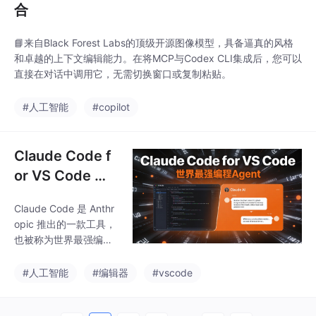
合
📘来自Black Forest Labs的顶级开源图像模型，具备逼真的风格
和卓越的上下文编辑能力。在将MCP与Codex CLI集成后，您可以
直接在对话中调用它，无需切换窗口或复制粘贴。
#人工智能
#copilot
Claude Code f
or VS Code 使
用教程
Claude Code 是 Anthr
opic 推出的一款工具，
也被称为世界最强编程
Agent 之一。Claude C
ode 的 VS Code 扩展
#人工智能
#编辑器
#vscode
提供了原生的图形化界
面，支持内联 Diff 视