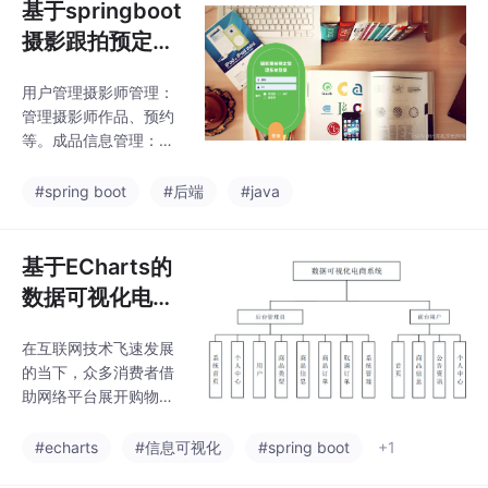
基于springboot
摄影跟拍预定管
理系统
用户管理摄影师管理：
管理摄影师作品、预约
等。成品信息管理：展
示和管理成品信息。商
品订单管理：管理用户
#spring boot
#后端
#java
订单，包括下单、支
付、退款等。个人中
心：提供个人信息查看
基于ECharts的
和管理功能。拍预约管
数据可视化电商
理：管理拍摄预约，包
系
括预约时间、地点等。
在互联网技术飞速发展
拍流程管理：跟踪和管
的当下，众多消费者借
理拍摄流程，确保拍摄
助网络平台展开购物活
顺利进行。品信息管
动，产生了海量的交易
理：管理拍摄作品和成
数据、用户信息以及商
#echarts
#信息可视化
#spring boot
+1
品信息。首页：展示系
品数据等诸多内容，然
统核心功能和最新资