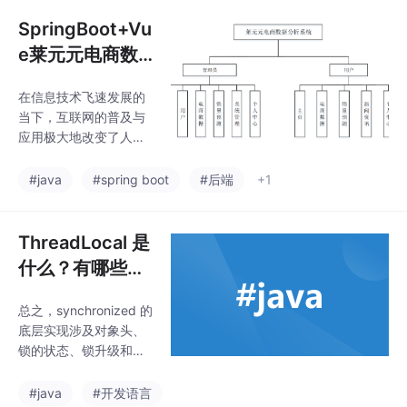
而倘若这些数据仅仅以
讯。系统管理：对整个
原始形态留存，对于电
SpringBoot+Vu
系统进行管理和维护，
商企业而言，很难从中
确保数据安全和服务稳
e莱元元电商数
迅速提取出有价值的信
定。
据分析系统l
息，也无法为企业决策
在信息技术飞速发展的
给予有效的支撑，传统
当下，互联网的普及与
的电商管理系统在功能
应用极大地改变了人们
以及数据呈现方面存在
的生活和消费方式，电
一定的局限性。企业管
子商务应运而生并迅速
#java
#spring boot
#后端
+1
理人员难以直观地知晓
崛起。从早期的简单网
用户的行为模式、商品
络购物平台，到如今涵
的销售趋势以及订单的
盖各类商品与服务的综
ThreadLocal 是
处理情况等关键信息，
合性电商生态系统，电
开发一个功能强大且拥
什么？有哪些使
商行业的规模不断扩
用场景？说一下
大，业务模式日益多元
总之，synchronized 的
synchronized
化。据权威数据统计，
底层实现涉及对象头、
近年来全球电商市场交
底层实现原理？
锁的状态、锁升级和同
易规模持续攀升，中国
synchronized
步代码块的实现原理。
作为全球最大的电子商
实现方式：synchroniz
和 volatile 的区
#java
#开发语言
务市场之一，其电商交