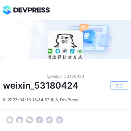
@weixin_53180424
weixin_53180424
关注
2023-04-13 13:34:57 加入 DevPress