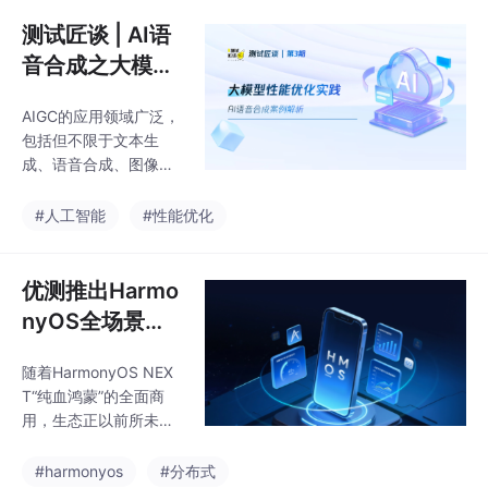
与传统HTTP相比具有
长连接、分片返回等特
测试匠谈 | AI语
点，适用于智能客服、
音合成之大模型
AI搜索等实时交互场
性能优化实践
景。文章详细分析了SS
AIGC的应用领域广泛，
E压测的必要性，提出了
包括但不限于文本生
连接类、吞吐类和流式
成、语音合成、图像创
输出类三大核心指标，
作、视频制作、游戏开
并对比了优测、Locust
发等。高质量内容输
#人工智能
#性能优化
和JMeter等主流压测工
出，通常需要更多计算
具的特点。通过科学的
资源、更长的推理时间
SSE压测，可
或更高的GPU利用率，
优测推出Harmo
这种高昂的硬件投入对
nyOS全场景测
企业运营成本造成了极
试服务，解锁分
大的压力。本文将深入
随着HarmonyOS NEX
布式场景应用卓
探讨AI语音合成如何通
T“纯血鸿蒙”的全面商
过专项测试实践，从智
越品质!
用，生态正以前所未有
能化测评，到性能评估
的速度重构终端操作系
资源效率最大化，帮助
统格局。对于APP厂商
#harmonyos
#分布式
AI业务解决技术性能瓶