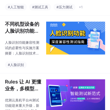
现规范驱动的测试自动
更高级的提示工程和技
化。该方案利用Skills分
#人工智能
#测试工具
#压力测试
+1
能定制功能，深化AI在
层机制和CLI工具，支持
测试领域的应用。
在IDE中直接生成测试用
例、执行流量录制回放
不同机型设备的
及测试任务，大幅提升
人脸识别功能兼
测试效率。典型案例显
容性测试怎么
示，某社交APP后台服
人脸识别功能兼容性测
做？
务团队使用后，用例生
试的必要性与实施方案
成效率提升16倍，Toke
摘要：人脸识别技术虽
n消耗减少80%，覆盖
已广泛应用于多个场
率提升至95%。这种AI
景，但其稳定运行高度
#人脸识别
赋能的测试方式实现了
依赖设备兼容性。不同
从代码解析到报告输出
品牌、系统版本和硬件
的全链路智能化，
配置的设备在摄像头调
Rules 让 AI 更懂
用、图像采集、活体检
业务，多模型选
测等环节存在显著差
择更智能！｜ 优
异，可能导致识别失
优测云真机平台AI测试
测云真机 AI 能
败、界面异常或性能问
功能迎来重大升级，新
题。有效的兼容性测试
力升级