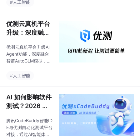
让AI能精准遵循业务规
#人工智能
范，显式化测试约束条
件，提升执行准确性和
可复现性，降低风险操
优测云真机平台
作概率。平台支持智谱
升级：深度融合
AutoGLM-Phone-9B和
智谱AutoGL
千问MAI-UI-8B双模型
优测云真机平台升级AI
M，解锁AI协作
自由切换，前者擅长复
Agent功能，深度融合
杂流程测试，后者精于
新体验
智谱AutoGLM模型，实
UI界面验证。文章还提
现AI直接操作真机测
供了实战技巧，包括遍
试。新功能支持自然语
#人工智能
历策略、交互行为和异
言指令驱动、可视化执
常处理规则配置建议，
行过程、自动生成详细
并通过导航APP案例
日志，显著提升测试效
AI 如何影响软件
率。AI Agent能进行探
测试？2026 规
索性测试，覆盖人工难
范驱动测试落地
以发现的边缘场景，将
腾讯CodeBuddy智能ID
实践分析 ｜ 优
平台从"设备连接中
E与优测自动化测试平台
心"升级为"智能任务执
测
对接，通过AI智能体实
行中枢"。未来还将开放