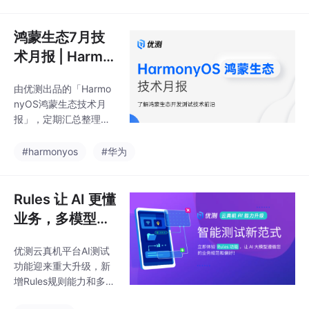
而言，应用测试需要从
颈，降低成本浪费，并
单一设备思维向场景化
结合实际案例进行全面
服务验证转变。优测云
鸿蒙生态7月技
分析和解决难题。
服务平台正式推出 Har
术月报 | Harmo
monyOS全场景测试解
nyOS 5.1 开发
决方案，针对鸿蒙系统
由优测出品的「Harmo
特性详解
提供功能测试、兼容性
nyOS鸿蒙生态技术月
测试、性能测试、稳定
报」，定期汇总整理鸿
性测试等多维度检验，
蒙生态各领域的技术进
系统化排查各环节潜在
展，涵盖系统/硬件最新
#harmonyos
#华为
风险，为鸿蒙APP顺利
发布、兼容性适配方案
上线筑牢质量防线！
讨论、开发与测试工具
介绍、技术资料参考文
Rules 让 AI 更懂
档等，帮助大家快速掌
业务，多模型选
握鸿蒙生态最值得关注
择更智能！｜ 优
的技术前沿与实战指
优测云真机平台AI测试
测云真机 AI 能
南，Enjoy！
功能迎来重大升级，新
力升级
增Rules规则能力和多模
型切换功能。Rules能力