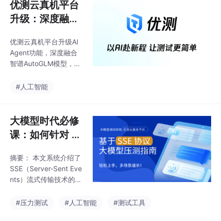
优测云真机平台
升级：深度融合
智谱AutoGL
优测云真机平台升级AI
M，解锁AI协作
Agent功能，深度融合
新体验
智谱AutoGLM模型，实
现AI直接操作真机测
试。新功能支持自然语
#人工智能
言指令驱动、可视化执
行过程、自动生成详细
日志，显著提升测试效
大模型时代必修
率。AI Agent能进行探
课：如何针对 S
索性测试，覆盖人工难
SE 流式场景实
以发现的边缘场景，将
摘要： 本文系统介绍了
施有效的压力测
平台从"设备连接中
SSE（Server-Sent Eve
心"升级为"智能任务执
试？
nts）流式传输技术的原
行中枢"。未来还将开放
理、应用场景及压测方
更高级的提示工程和技
法。SSE作为AI大模型
#压力测试
#人工智能
#测试工具
能定制功能，深化AI在
流式输出的关键技术，
测试领域的应用。