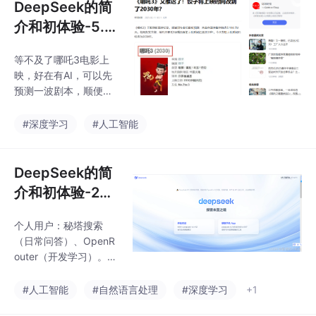
DeepSeek的简
介和初体验-5.利
用deepseek写
等不及了哪吒3电影上
哪吒3的剧本
映，好在有AI，可以先
预测一波剧本，顺便预
测一下哪吒2票房。
#深度学习
#人工智能
DeepSeek的简
介和初体验-2登
陆平台
个人用户：秘塔搜索
（日常问答）、OpenR
outer（开发学习）。企
业用户：硅基流动（国
内业务）、OpenRoute
#人工智能
#自然语言处理
#深度学习
+1
r（全球化部署）。秘塔