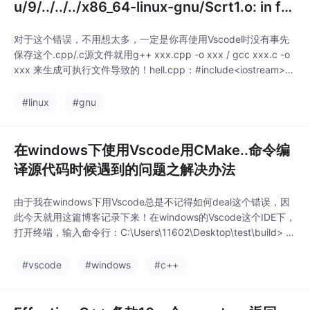
u/9/../../../x86_64-linux-gnu/Scrt1.o: in fu
nction `_start‘
对于这个错误，不用想太多，一定是你再使用Vscode时没有事先
保存这个.cpp/.c源文件就用g++ xxx.cpp -o xxx / gcc xxx.c -o
xxx 来生成可执行文件导致的！hell.cpp：#include<iostream>us
ing namespace std;int main(int argc,char **argv){cout<<"hell
o,
#linux
#gnu
在windows下使用Vscode用CMake..命令编
译源代码时候遇到的问题之解决办法
由于我在windows下用Vscode总是不记得如何deal这个错误，因
此今天就用这篇博客记录下来！在windows的Vscode这个IDE下，
打开终端，输入命令行：C:\Users\11602\Desktop\test\build> c
make ..报错：-- The C compiler identification is unknown-- Th
e CXX compiler ident
#vscode
#windows
#c++