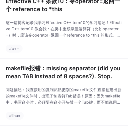
Effective C++ 条款10：令operator=返回一
个 reference to *this
这一篇博客记录我学习Effective C++ term10的学习笔记！Effecti
ve C++ term10 教会我：在类中重载赋值运算符（比如operator
=）时，应该令operator=返回一个reference to *this 的形式。
（即在重载这些赋值运算符时，返回值要用reference to *this的形
式返回，也即用类名&做返回值）下面就是标准的代码规范：#incl
#c++
makefile报错：missing separator (did you
mean TAB instead of 8 spaces?). Stop.
问题描述：我直接用的复制黏贴把别的makefile文件直接创建出新
的makefile文件时，出现了制表符Tab错误！原因：因为makefile
中，书写命令时，必须要在命令开头敲一个Tab键，而不能说用8
个空格（space）来代替Tab，虽然看起来样子是一样的，但是它
们不会生效为真正地makefile命令！（可以看到直接复制的话命令
#linux
行都是白色的，表示不生效的意思！）解决：way1：别在Xshell中