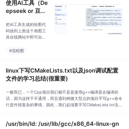
使用AI工具（De
epseek or 豆包
etc）话业务流
把AI工具生成的绘图代
程图
码放到上面这个画图工
具在线网站中即可自动
生成！（如需要对应的
图片则直接一键导出即
#流程图
可用）这就是一个借助
AI工具画业务流程图的
好办法！
linux下写CMakeLists.txt以及json调试配置
文件的学习总结(很重要)
一般而已，一个Cpp项目我们都不是直接用g++编译器去编译的
话，因为这样干不通用，而且遇到稍微大型点的项目手写g++命令
行是件很复杂的事情。因此，我们必须要手写CMakeLists.txt去再
使用cmake命令来生成对应的MakeFile来帮助我们编译器源文件
和链接头文件产生可执行程序。cmake_minimum_required(VERS
/usr/bin/ld: /usr/lib/gcc/x86_64-linux-gn
ION X.X.X) #指定项目使用的cmake的最低要求