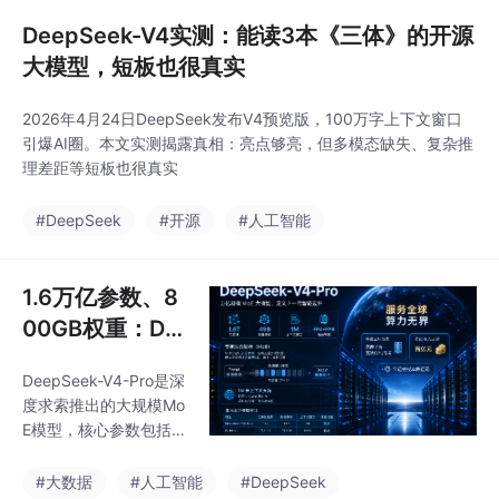
DeepSeek-V4实测：能读3本《三体》的开源
大模型，短板也很真实
2026年4月24日DeepSeek发布V4预览版，100万字上下文窗口
引爆AI圈。本文实测揭露真相：亮点够亮，但多模态缺失、复杂推
理差距等短板也很真实
#DeepSeek
#开源
#人工智能
1.6万亿参数、8
00GB权重：De
epSeek-V4-Pr
DeepSeek-V4-Pro是深
o到底需要多贵
度求索推出的大规模Mo
的机器？
E模型，核心参数包括1.
6T总权重、49B激活参
数、1M上下文窗口及FP
#大数据
#人工智能
#DeepSeek