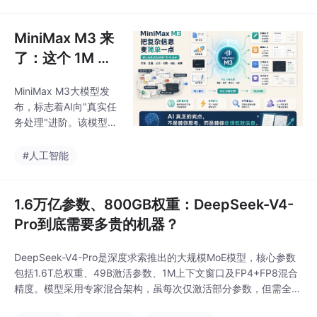
提问。文章指出应根据
模型能力选择工具：能
MiniMax M3 来
力不足的模型需要Supe
了：这个 1M 长
上下文大模型，
MiniMax M3大模型发
正在把 AI 从“会
布，标志着AI向"真实任
聊天”推向“会办
务处理"进阶。该模型核
事”
心突破包括：支持100
万tokens长文本处理，
#人工智能
显著提升复杂资料分析
能力；强化推理与代码
能力，可拆解问题并参
1.6万亿参数、800GB权重：DeepSeek-V4-
与开发流程；原生多模
Pro到底需要多贵的机器？
态支持图像等非文本信
息；开放模型权重便于
DeepSeek-V4-Pro是深度求索推出的大规模MoE模型，核心参数
集成部署。不同于仅优
包括1.6T总权重、49B激活参数、1M上下文窗口及FP4+FP8混合
化对话的AI，M3更注重
精度。模型采用专家混合架构，虽每次仅激活部分参数，但需全量
实际工作场景，如长文
加载权重，理论显存需求达数百GB，需多卡集群部署。其1M长上
档摘要、代码调试、多