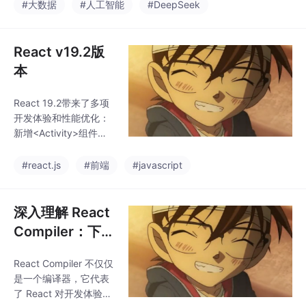
下文支持能力虽强，但实际应用需平衡资源消耗。相比国内其他主
#大数据
#人工智能
#DeepSeek
模态分析等。但需注
流模型（如GLM-5.2、Qwen3.6等），DeepSeek-V4-Pro参数规
意，其仍是辅助工具，
关键决策仍需人工验
React v19.2版
证。此次升级反映了
本
React 19.2带来了多项
开发体验和性能优化：
新增<Activity>组件用
于条件渲染保留状态；u
seEffectEventHook解
#react.js
#前端
#javascript
决Effect过度重执行问
题；cacheSignal支持
中止异步操作避免资源
深入理解 React
浪费。性能方面新增Sc
Compiler：下一
heduler/Components
代 React 编译器
追踪轨道支持性能分
React Compiler 不仅仅
如何重塑 React
析，并引入部分预渲染
是一个编译器，它代表
提升首屏加载速度。此
开发体验
了 React 对开发体验的
外还优化了SSR批处