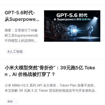
4+FP8混合精度。模型
采用专家混合架构，虽
每次仅激活部分参数，
GPT-5.6时代-
但需全量加载权重，理
从Superpower
论显存需求达数百GB，
s转向Grill-Me
需多卡集群部署。其1M
摘要：文章探讨了AI编
长上下文支持能力虽
程工具Superpowers在
强，但实际应用需平衡
不同模型上的适用性变
资源消耗。相比国内其
化。最初作为规范流程
他主流模型（如GLM-5.
的工具，Superpowers
#人工智能
2、Qwen3.6等），De
能有效约束能力较弱的
epSeek-V4-Pro参数规
模型执行完整开发流
程。但随着GPT-5.6等
小米大模型突然“骨折价”：39元跑5亿 Toke
强模型的出现，其严格
n，AI 价格战被打穿了？
的流程反而可能降低效
率，使模型过度关注流
小米 MiMo-V2.5 系列 API 永久降价，Token Plan 加量不加价。
程而非任务本身。相比
本文拆解 39 元跑 5 亿 Token 背后的价格战信号与开发者机会。
之下，轻量级的Grill Me
技能更适合强模型，仅
#AI
在关键节点进行质疑性