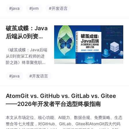
然跌到 200，数据库连
事务的最终一致性实现
接池被打满，但所有 S
#java
#jvm
#开发语言
方案。文章还特别强调
QL 执行都很快。通过
了BigKey与HotKey的处
火焰图分析，发现是日
理技巧，为构建高性能
志框架在大量写磁盘时
破茧成蝶：Java
分布式系
触发了锁竞争，导致业
后端从0到资深
务线程阻塞。线上问题
工程师的进阶之
往往不是业务逻辑错
《破茧成蝶：Java后端
路（十）
误，而是对系统底层机
从0到资深工程师的进
制缺乏理解。本篇文章
阶之路》终章聚焦职业
核心内容：性能分析工
发展与持续精进。文章
具：JMeter 压测、Visu
指出，真正的资深工程
#java
#开发语言
alVM 监控、Arthas 诊
师需要具备技术深度与
断。JVM 调优：GC 日
广度、高效学习能力及
志分析、内存泄
软技能。作者梳理了Ja
AtomGit vs. GitHub vs. GitLab vs. Gitee
va后端工程师应掌握的
——2026年开发者平台选型终极指南
知识体系，涵盖工程
化、框架原理、数据库
本文从市场定位、核心功能、AI能力、数据合规、免费策略、生态
等9大维度，建议深耕
整合等七大维度，对GitHub、GitLab、Gitee和AtomGit四大代码
一个领域同时拓展周边