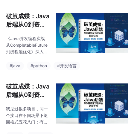
部署如何保证性能？这
能帮助开发者快
些问题的答案，决定了
系统能否在复杂环境下
破茧成蝶：Java
长期稳定运行。本篇文
后端从0到资深
章核心内容：可观测
工程师的进阶之
性：通过链路追踪、指
《Java并发编程实战：
路（五）
标监控让系统“透明
从CompletableFuture
化”。代码质量：利用质
到线程池优化》深入探
量门禁、测试覆盖率守
讨了Java后端开发中的
护代码健康。云原生：
高并发处理技术。文章
#java
#python
#开发语言
容器化构建与JVM优
首先分析了Completabl
化，拥抱云时代。掌握
eFuture的异步编排能
这些，你将从“代码实现
力，展示了任务依赖处
破茧成蝶：Java
者”转变为“系统设计
理、超时控制和异常管
者”。Metri
后端从0到资深
理的实战代码示例。随
工程师的进阶之
后重点剖析了ThreadLo
我见过很多项目，同一
路（四）
cal的内存泄漏问题及阿
个接口在不同场景下返
里TransmittableThrea
回格式五花八门：有时
dLocal的解决方案，特
是，有时是，有时直接
别强调了线程池环境下