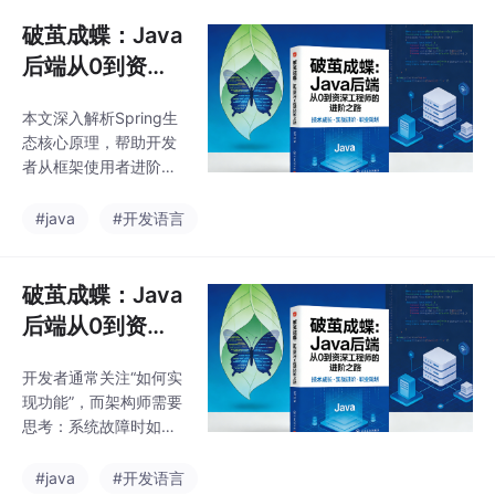
匹配、索引下推）到高
这种架构设
并发场景优化（深分
破茧成蝶：Java
页、库存扣减），再到
后端从0到资深
事务隔离与锁机制（MV
工程师的进阶之
CC、乐观/悲观锁），
本文深入解析Spring生
路（二）
通过真实案例解析常见
态核心原理，帮助开发
性能问题解决方案。重
者从框架使用者进阶为
点内容包括：如何通过E
理解者。通过手写简易I
xplain分析SQL执行计
oC容器揭示Bean生命
#java
#开发语言
划，优化深分页的三种
周期，包括实例化、依
方案，库存扣减场景的
赖注入、初始化等完整
锁选择策略，以及MVC
流程。重点剖析循环依
破茧成蝶：Java
C实现可重复读的原
赖的三级缓存机制，解
后端从0到资深
释为何构造器注入的循
工程师的进阶之
环依赖无法解决。同时
开发者通常关注“如何实
路（七）
解密Spring Boot自动配
现功能”，而架构师需要
置魔法，分析@Enable
思考：系统故障时如何
AutoConfiguration与sp
快速定位？代码腐化如
ring.factories的工作机
何自动化发现？容器化
#java
#开发语言
制。掌握这些核心原理