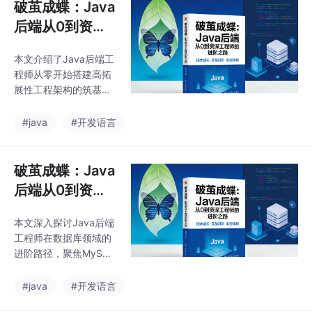
破茧成蝶：Java
后端从0到资深
工程师的进阶之
本文介绍了Java后端工
路（一）
程师从零开始搭建高拓
展性工程架构的筑基要
点。首先在技术选型
上，建议新项目优先选
#java
#开发语言
择JDK 17（LTS），并
采用Maven多模块架构
实现代码解耦和灵活扩
破茧成蝶：Java
展。其次，推荐使用领
后端从0到资深
域驱动设计（DDD）思
工程师的进阶之
想构建工程结构，通过
本文深入探讨Java后端
路（三）
六边形架构将业务逻辑
工程师在数据库领域的
与技术实现分离，形成
进阶路径，聚焦MySQL
清晰的domain（领域模
核心原理与实战优化技
型）、application（应
巧。从索引设计的黄金
#java
#开发语言
用服务）和infrastructu
法则（覆盖索引、最左
re（基础设施）分层。