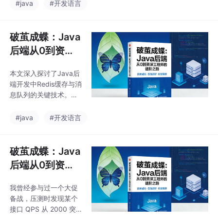
抛出500异常页面。前
#java
#开发语言
的上下文传递问题。最
端对接痛苦不堪，线上
后，
问题排查也异常困难。
一个资深开发者眼中的
破茧成蝶：Java
接口设计：统一规范：
后端从0到资深
所有接口遵循相同的响
工程师的进阶之
应格式、错误码体系，
本文深入探讨了Java后
路（六）
让调用方无认知负担。
端开发中Redis缓存与消
健壮性：能优雅处理各
息队列的关键技术。针
种异常，不暴露敏感信
对Redis三大问题（穿
息，并保证关键操作不
透、雪崩、击穿）提出
#java
#开发语言
因重复请求而出错。安
了布隆过滤器、随机过
全性：能抵御恶意刷接
期时间、分布式锁等解
口、参数篡改、数据泄
决方案，并介绍了多级
破茧成蝶：Java
露等风险。本篇文章，
缓存架构设计。同时分
我们将围绕这三个层
后端从0到资深
析了消息队列的可靠性
工程师的进阶之
保障机制，包括生产端
我曾经参与过一个大促
路（八）
重试、Broker持久化、
备战，压测时发现某个
消费端手动确认等三端
接口 QPS 从 2000 突
确认策略，以及分布式