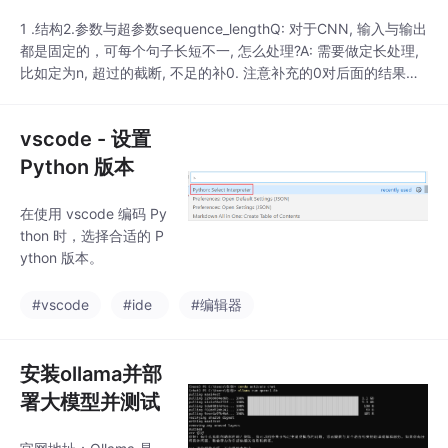
1 .结构2.参数与超参数sequence_lengthQ: 对于CNN, 输入与输出
都是固定的，可每个句子长短不一, 怎么处理?A: 需要做定长处理,
比如定为n, 超过的截断, 不足的补0. 注意补充的0对后面的结果没
有影响，因为后面的max-pooling只会输出最大值，补零的项会被
过滤掉.num_classes多分类, 分为几类.vocabulary_size语料库的
vscode - 设置
词典...
Python 版本
在使用 vscode 编码 Py
thon 时，选择合适的 P
ython 版本。
#vscode
#ide
#编辑器
安装ollama并部
署大模型并测试