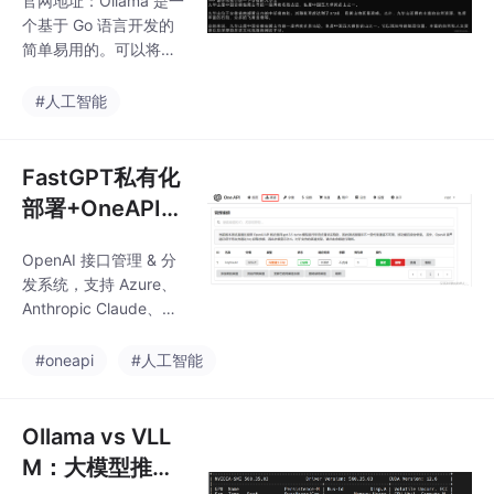
官网地址：Ollama 是一
个基于 Go 语言开发的
简单易用的。可以将其
类比为（同基于 cobra
(opens new window)
#人工智能
包实现命令行交互中的 l
ist,pull,push,run 等命
令），事实上它也的确
FastGPT私有化
制定了类 docker 的一
部署+OneAPI配
种模型应用标准，在后
置大模型
边的内容中，你能更加
OpenAI 接口管理 & 分
真切体会到这一点。在
发系统，支持 Azure、
管理模型的同时，它还
Anthropic Claude、Go
基于 Go 语言中的 Web
ogle PaLM 2 & Gemin
框架 gin (opens new w
i、智谱 ChatGLM、百
#oneapi
#人工智能
in
度文心一言、讯飞星火
认知、阿里通义千问、
360 智脑以及腾讯混
Ollama vs VLL
元，可用于二次分发管
M：大模型推理
理 key，仅单可执行文