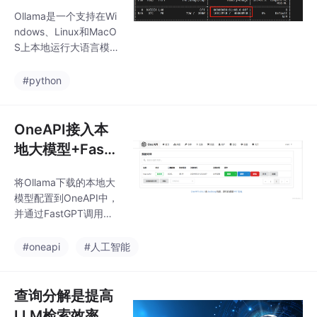
性能全面测评！
件，已打包好 Docker
Ollama是一个支持在Wi
镜像，一键部署，开箱
ndows、Linux和MacO
即用.由于我的fastGPT
S上本地运行大语言模
使用的是docker部署
型的工具。它允许用户
的，而OneAPI直接下载
非常方便地运行和使用
#python
的exe
各种大语言模型,比如Q
wen模型等。用户只需
一行命令就可以启动模
OneAPI接入本
型。主要特点跨平台支
地大模型+Fast
持Windows、Linux、M
GPT调用本地大
acOS系统。提供了丰富
将Ollama下载的本地大
模型
的模型库,包括Qwen、L
模型配置到OneAPI中，
lama等1700+大语言模
并通过FastGPT调用本
型,可以在官网model lib
地大模型完成对话。
rary中直接下载使用。
#oneapi
#人工智能
支持用户上传自己的模
型。用户可
查询分解是提高
LLM检索效率的