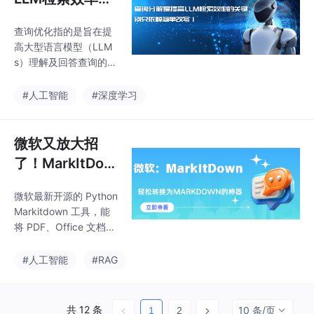
关键，别只依赖
查询优化指的是旨在提
简单改写！
高大型语言模型（LLM
s）理解及回答查询的效
率和质量的一系列技
术，特别是在检索增强
#人工智能
#深度学习
生成（RAG）场景中处
理复杂查询时。通过改
进用户的原始查询，这
微软又放大招
一过程带来了更加准确
了！MarkItDow
和上下文适当的响应，
n：轻松转换为
包括语义模糊、复杂需
微软最新开源的 Python
Markdown的神
求以及查询与目标文档
Markitdown 工具，能
之间的相关性差异。为
器
将 PDF、Office 文档
了提供完整且细致的响
（Word/PPT/Excel）、
应，大型语言模型（LL
图片、音频等多种格式
#人工智能
#RAG
Ms）必须学会通过识别
的文件智能转换为 Mar
用户的意图来澄清查
kdown 格式，支持 OC
询，然后制定更针对性
R 文字识别、语音转文
的搜索查询。查询消歧
共 12 条
10 条/页
1
2