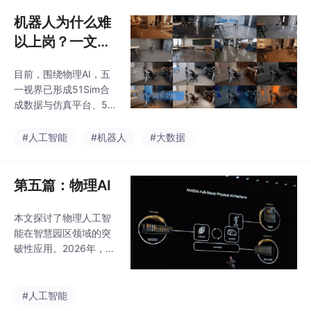
据不足等验证挑战。选型决策需综合考虑
机器人为什么难
以上岗？一文讲
清物理AI与世界
目前，围绕物理AI，五
模型的关键价值
一视界已形成51Sim合
成数据与仿真平台、51
Claw具身智能底座系
统、Aperdata具身智能
#人工智能
#机器人
#大数据
数据训练场、Clonova
空间智能平台的产品矩
阵，支撑机器人在进入
第五篇：物理AI
复杂真实场景之前，先
在特定应用场景仿真环
本文探讨了物理人工智
境中完成大量训练和验
能在智慧园区领域的突
证，实现从“会表演”向
破性应用。2026年，全
真正“能干活”的跨越。
球科技企业总部通过整
不同的是，自动驾驶主
合物联网、数字孪生等
要解决车辆在道路系统
技术，实现了从分散管
#人工智能
中的感知、预测和控制
理系统向统一智能生态