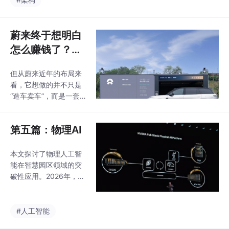
景正突破传统技术边
路径，重点分析了国内
界，融合游戏引擎、物
九大标杆应用场景。当
理仿真模型等关键技
前技术已超越基础可视
蔚来终于想明白
术。未来，3D生成式A
化（L1），向具备IoT实
I、
怎么赚钱了？看
时交互（L2）、AI预测
懂它的商业模
（L3）和仿真推演（L
但从蔚来近年的布局来
式，才知道换电
4）能力的深水区发
看，它想做的并不只是
展。典型案例显示，城
有多重要
“造车卖车”，而是一套
市级CIM平台、精细化
由汽车、能源服务、软
空间治理和工业仿真场
件技术和用户运营组成
景正突破传统技术边
第五篇：物理AI
的商业系统。如果蔚来
界，融合游戏引擎、物
的换电技术、智能驾驶
理仿真模型等关键技
平台、芯片或者研发能
本文探讨了物理人工智
术。未来，3D生成式A
力能够向合作伙伴开
能在智慧园区领域的突
I、
放，它就可能从一家单
破性应用。2026年，全
纯的汽车企业，逐渐变
球科技企业总部通过整
成技术和能源服务提供
合物联网、数字孪生等
商。蔚来2025年的其他
技术，实现了从分散管
#人工智能
销售收入约106亿元，
理系统向统一智能生态