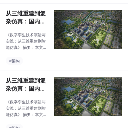
问题，而具身智能要处
的转型。以华为上海练
理的任务更分散，场景
秋湖研发中心为例，基
从三维重建到复
也更碎片化：
于51Aes平台的智能运
杂仿真：国内数
营中心将2600英亩园区
字孪生L1-L5能
的交通、能源等系统三
《数字孪生技术演进与
力演进图谱与架
维可视化，实现自主监
实践：从三维重建到智
测和即时调控。这种管
构实践
能仿真》 摘要：本文系
理模式不仅解决了传统
统梳理了数字孪生技术
数据孤岛问题，更将人
从L1到L5的成熟度演进
#架构
类角色升级为战略决策
路径，重点分析了国内
者。智慧园区作为物理
九大标杆应用场景。当
人工智能的基础层，其
前技术已超越基础可视
从三维重建到复
成功实践
化（L1），向具备IoT实
杂仿真：国内数
时交互（L2）、AI预测
字孪生L1-L5能
（L3）和仿真推演（L
《数字孪生技术演进与
力演进图谱与架
4）能力的深水区发
实践：从三维重建到智
展。典型案例显示，城
构实践
能仿真》 摘要：本文系
市级CIM平台、精细化
统梳理了数字孪生技术
空间治理和工业仿真场
从L1到L5的成熟度演进
#架构