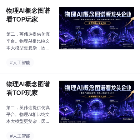
同比增长41.4%，涉及
的转型。以华为上海练
零部件、附件、售后服
秋湖研发中心为例，基
物理AI概念图谱
务、技术研发服务、二
于51Aes平台的智能运
看TOP玩家
手车等业务。蔚来长期
营中心将2600英亩园区
投入智能驾驶、芯片、
的交通、能源等系统三
第二，英伟达提供仿真
操作系统、
维可视化，实现自主监
平台。物理AI相比纯文
测和即时调控。这种管
本大模型更复杂，因为
理模式不仅解决了传统
它涉及图像、视频、空
数据孤岛问题，更将人
间、动作、传感器数据
#人工智能
类角色升级为战略决策
和物理规律，训练成本
者。智慧园区作为物理
和推理成本都更高。无
人工智能的基础层，其
论是城市、道路、工
物理AI概念图谱
成功实践
厂、园区、水利、交
看TOP玩家
通，还是建筑空间，都
需要先被数字化、空间
第二，英伟达提供仿真
化、结构化，然后才能
平台。物理AI相比纯文
被 AI 理解和调用。具身
本大模型更复杂，因为
智能是物理AI最直观的
它涉及图像、视频、空
落地形态，机器人要能
间、动作、传感器数据
#人工智能
看、能理解、能移动、