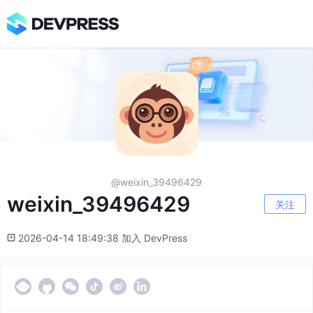
@weixin_39496429
weixin_39496429
关注
2026-04-14 18:49:38 加入 DevPress