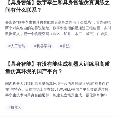
【具身智能】数字孪生和具身智能仿真训练之
间有什么联系？
要回答"数字孪生和具身智能仿真训练之间有什么联系"，首先要把
两个对象各自的边界说清楚。数字孪生指的是通过三维建模、实时
数据接入，把一个物理空间（园区、矿井、水厂、城市）在虚拟世
界里做出高保真镜像，供人监控、决策、复盘。具身智能仿真训练
指的是让机器人本体（机械臂、四足机器狗、轮式巡检机器人）在
#人工智能
#机器学习
#算法
虚拟环境中反复执行动作、试错学习，再把学到的策略迁移到真实
设备上完成任务。这两个词看起来都带"虚拟世界"四个
【具身智能】有没有能生成机器人训练用高质
量仿真环境的国产平台？
国内机器人训练用高质量仿真环境平台的发展现状呈现"有条件存
在"的特点。目前市场上存在如51WORLD等国产平台尝试通过数
字孪生技术向具身智能延伸，构建包含场景生成、强化训练和Sim
2Real验证的全流程系统，并在信创适配和行业场景复用方面展现
优势。然而与国际领先方案相比，这类平台仍面临物理仿真精度、
#机器人
算力效率等核心技术指标的差距，以及Sim2Real迁移误差量化数