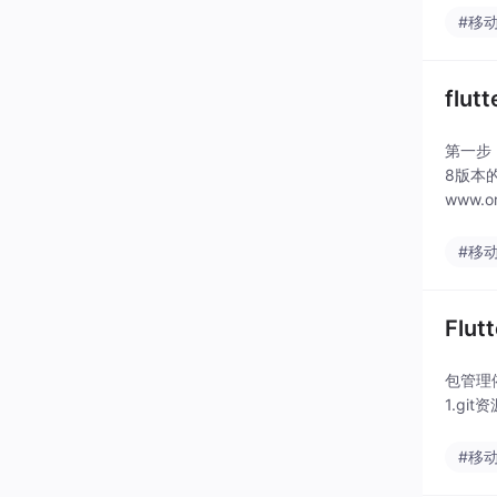
#移
flu
第一步
8版本的
www.or
#移
Flu
包管理依赖本
1.git资
#移