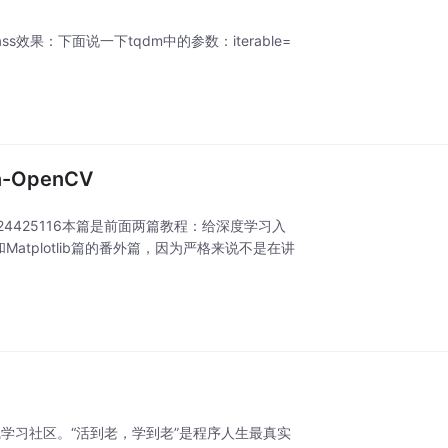
操作"""5pass效果：下面说一下tqdm中的参数：iterable=
.
-OpenCV
m/p/24425116本篇是前面两篇教程：给深度学习入
y和Matplotlib篇的番外篇，因为严格来说不是在讲
序员的在线学习社区。“活到老，学到老”是程序人生最真实