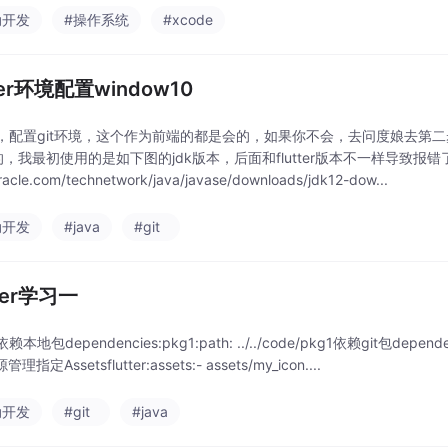
动开发
#操作系统
#xcode
tter环境配置window10
，配置git环境，这个作为前端的都是会的，如果你不会，去问度娘去第二步，
，我最初使用的是如下图的jdk版本，后面和flutter版本不一样导致报错了
acle.com/technetwork/java/javase/downloads/jdk12-dow...
动开发
#java
#git
tter学习一
地包dependencies:pkg1:path: ../../code/pkg1依赖git包dependencies
源管理指定Assetsflutter:assets:- assets/my_icon....
动开发
#git
#java