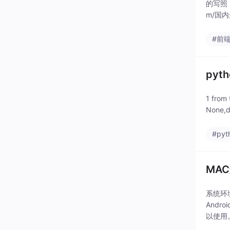
的写照
m/国
#前
py
1 fro
None
#pyt
MAC
系统环
Andr
以使用。下