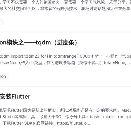
，学习不仅需要一个人的刻苦努力，更需要一个学习气氛浓、乐于分享、互相帮助的社区
内最大的社交问答社区，非常多的程序员技术、职场讨论话题和大牛在分享内容。3
端
thon模块之——tqdm（进度条）
m tqdm import tqdm23 for i in tqdm(range(10000)):4"""一些
,desc=None,传入str类型，作为进度条标题（类似于说明）total=None, ..
hon
安装Flutter
境要求Flutter因为是新出的框架，所以对系统还是有一定的要求的。MacO
oid Studio等编辑工具，尽量大于3G。命令号工具：bash、mkdir、rm、git
载Flutter SDK包官网链接：https://flutter.io...