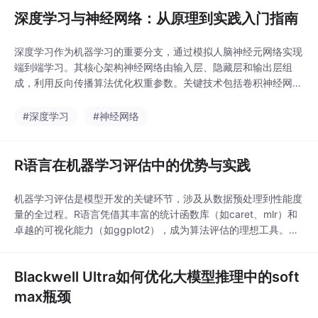
深度学习与神经网络：从原理到实践入门指南
深度学习作为机器学习的重要分支，通过模拟人脑神经元网络实现
端到端学习。其核心架构神经网络由输入层、隐藏层和输出层组
成，利用反向传播算法优化权重参数。关键技术包括卷积神经网络
(CNN)处理图像数据、循环神经网络(RNN)处理序列数据，以及Tr
ansformer架构的注意力机制。在实际应用中，数据质量、模型架
#深度学习
#神经网络
构选择(如ResNet解决梯度消失问题)和超参数调优(如学习率设置)
都直接影响模型性能。深度学
R语言在机器学习评估中的优势与实践
机器学习评估是模型开发的关键环节，涉及从数据预处理到性能度
量的全过程。R语言凭借其丰富的统计函数库（如caret、mlr）和
卓越的可视化能力（如ggplot2），成为算法评估的理想工具。在
技术实现层面，R提供了交叉验证、分类指标（如AUC-PR、Cohe
n's Kappa）和回归评估（如RMSE、MAE）等完整解决方案。特
Blackwell Ultra如何优化大模型推理中的soft
别是在中小型数据集场景下，R的向量化操作和函数式编程范式能
显著提升开发效率。
max瓶颈