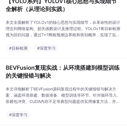
【YOLO系列】YOLOv1核心思想与实现细节
全解析（从理论到实践）
本文全面解析了YOLOv1的核心思想与实现细节，从革命性的设计
理念到网络架构、损失函数设计及推理过程。YOLOv1将目标检测
视为回归问题，通过7×7网格预测边界框和类别概率，实现了实时
检测的突破。文章还提供了实战建议和简化版PyTorch实现代码，
帮助读者深入理解这一目标检测领域的经典算法。
#目标检测
#深度学习
BEVFusion复现实战：从环境搭建到模型训练
的关键报错与解决
本文详细解析了BEVFusion源码复现过程中的关键报错与解决方
案，涵盖环境搭建、数据准备、模型训练等环节。针对循环导入、
依赖包冲突、CUDA内存不足等典型问题提供实用修复方法，并分
享Docker配置、调试技巧等优化建议，助力开发者高效完成BEVF
usion项目复现。
#深度学习