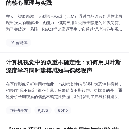
的核心原理与实践
在人工智能领域，大型语言模型（LLM）通过自然语言处理技术展
现出强大的理解和生成能力，但其应用常受限于静态的知识问答。
为了突破这一局限，ReAct框架应运而生，它通过“思考-行动-观
察”的循环机制，使LLM能够动态调用外部工具，实现与现实世界
的交互。这一原理不仅解决了模型的幻觉问题，还提升了复杂任务
#AI智能体
的处理能力。在工程实践中，ReAct框架通过模块化设计，将智能
体、工具和环境解耦，开发者可以灵活定制
计算机视觉中的双重不确定性：如何用贝叶斯
深度学习同时建模感知与偶然噪声
在医疗影像分析中同样如此，当AI把良性结节误判为恶性肿瘤时，
如果连"我不确定"都不会说，后果简直不堪设想。更惊喜的是，通
过分析长期积累的偶然不确定性数据，我们发现了产线相机镜头的
污染周期，实现了预防性维护。在医疗影像分割任务中，这种双不
确定性设计带来了意外收获——模型自动标记出影像质量差的区
#移动开发
#java
#php
域，相当于免费获得了质量控制功能。放射科医生反馈，这比单纯
的分割结果实用得多。它让模型学会说"我不知道"，更