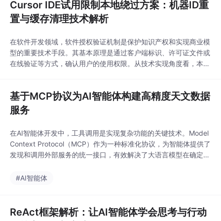
Cursor IDE试用限制本地绕过方案：机器ID重
置与缓存清理技术解析
在软件开发领域，软件授权验证机制是保护知识产权和实现商业模
型的重要技术手段。其基本原理是通过客户端标识、许可证文件或
在线验证等方式，确认用户的使用权限。从技术实现角度看，本地
客户端通常会存储机器ID、缓存令牌等标识信息，并与服务端进行
校验。这种机制的技术价值在于平衡软件的可访问性与开发者的收
基于MCP协议为AI智能体构建高精度天文数据
益，但有时也会因地区限制或试用策略影响开发者的体验评估。在
实际应用场景中，开发者出于学习研究目的，可能需要临
服务
在AI智能体开发中，工具调用是实现复杂功能的关键技术。Model
Context Protocol（MCP）作为一种标准化协议，为智能体提供了
发现和调用外部服务的统一接口，有效解决了大语言模型在确定性
计算和实时数据获取方面的局限。通过将专业领域能力封装为MC
P工具，开发者可以扩展智能体的功能边界，减少模型幻觉，提升
#AI智能体
回答的准确性和可靠性。天文星历计算正是这一模式的典型应用场
景，涉及太阳、月亮位置、日
ReAct框架解析：让AI智能体学会思考与行动