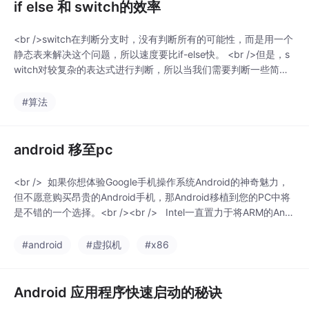
if else 和 switch的效率
<br />switch在判断分支时，没有判断所有的可能性，而是用一个
静态表来解决这个问题，所以速度要比if-else快。 <br />但是，s
witch对较复杂的表达式进行判断，所以当我们需要判断一些简单
数值时，用switch较好。<br /> <br />下面是转载的内容，我看说
的很有道理<br /> <br />switch和if-else相比，由于使用了Binary
#算法
Tree算法，绝大部分
android 移至pc
<br /> 如果你想体验Google手机操作系统Android的神奇魅力，
但不愿意购买昂贵的Android手机，那Android移植到您的PC中将
是不错的一个选择。<br /><br /> Intel一直置力于将ARM的Andr
oid移值植X86系统，目前这一切将变得非常简单。如果您有一个
兼容的笔记本电脑， 您可是通过设置可启用驱动USB或者虚拟机
#android
#虚拟机
#x86
即可安装。<br /><br /> 首
Android 应用程序快速启动的秘诀