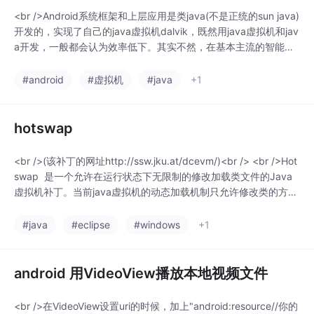
<br />Android系统框架和上层应用是类java(不是正统的sun java)
开发的，实现了自己的java虚拟机dalvik，既然用java虚拟机和jav
a开发，一般都会认为效率低下。其实不然，在基本主流的智能手
机的软件平台上，android的执行速度是最快的。<br /> <br />那
么android效率为什么这么的高呢?特别是一个应用程序的启动时间
#android
#虚拟机
#java
+1
很短，本文主要从以下个八方面进行分析
hotswap
<br />(该补丁的网址http://ssw.jku.at/dcevm/)<br /> <br />Hot
swap 是一个允许在运行状态下无限制的修改加载类文件的Java
虚拟机补丁。当前java虚拟机的动态加载机制只允许修改类的方法
体,而打了hotswap补丁以后，可以增加，删除类属性，方法，甚
至可以改变一个类的父类。<br />Hotswap补丁是基于GPL v2.0
#java
#eclipse
#windows
+1
开源协议的。你可以通过w
android 用VideoView播放本地视频文件
<br />在VideoView设置uri的时候，加上"android:resource//你的