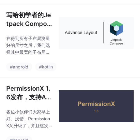
程任务并自
更提供了很好的理由。
为什么说我早就应该写
写给初学者的Je
这篇文章了呢？主要还
tpack Compos
是因为去年年底的时
e教程，高级Lay
候，OpenAI推出了一个
在得到所有子布局测量
out
火遍全球的爆炸性产
好的尺寸之后，我们选
品，ChatGPT。在此之
择其中最宽的子布局的
前，我都从来不认为Op
宽度来作为我们自定义
enAI跟微软会有什么关
布局MyColumn的宽
#android
#kotlin
系。直到后来我查询了
度，选择所有子布局高
一下OpenAI的股权结
度的总和来作为MyColu
构，才发现微软的持股
mn的高度。有了这两个
PermissionX 1.
比例竟然高达49%，是
参数之后，我们就可以
6发布，支持An
遍历measurables中的
droid 12，可能
所有可测量子布局，每
各位小伙伴们大家早上
是今年最大的版
别调用它们的measure
好。没错，Permission
函数来测量它们的尺
本升级
X又升级了，并且这次
寸，并将测量的结果赋
版本变化非常大，很有
值给placeables这个集
可能是今年最大幅度的