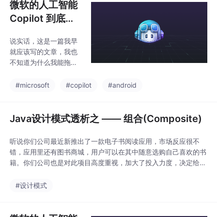
微软的人工智能
Copilot 到底有
多强大？带你来
说实话，这是一篇我早
体验一下
就应该写的文章，我也
不知道为什么我能拖这
么久。但好像从来也没
有读者朋友们催我写过
#microsoft
#copilot
#android
这类文章，这为我的拖
更提供了很好的理由。
为什么说我早就应该写
Java设计模式透析之 —— 组合(Composite)
这篇文章了呢？主要还
是因为去年年底的时
听说你们公司最近新推出了一款电子书阅读应用，市场反应很不
候，OpenAI推出了一个
错，应用里还有图书商城，用户可以在其中随意选购自己喜欢的书
火遍全球的爆炸性产
籍。你们公司也是对此项目高度重视，加大了投入力度，决定给此
品，ChatGPT。在此之
应用再增加点功能。好吧，你也知道你是逃不过此劫了，没过多久
前，我都从来不认为Op
你的leader就找到了你。他告诉你目前的应用对每本书的浏览量和
#设计模式
enAI跟微软会有什么关
销售量做了统计，但现在想增加对每个书籍分类的浏览量和销售量
系。直到后来我查询了
以及所有书籍总的浏览量和销售量做统计的功能，希望
一下OpenAI的股权结