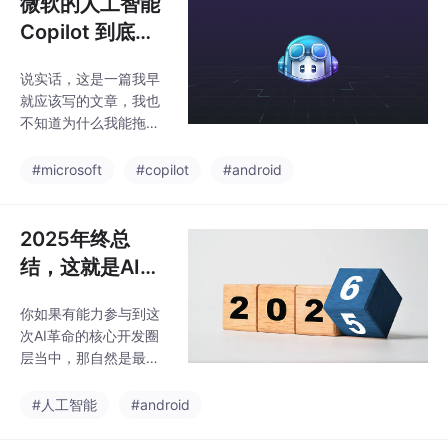
微软的人工智能
构，才发现微软的持股
Copilot 到底有
比例竟然高达49%，是
多强大？带你来
说实话，这是一篇我早
体验一下
就应该写的文章，我也
不知道为什么我能拖这
么久。但好像从来也没
有读者朋友们催我写过
#microsoft
#copilot
#android
这类文章，这为我的拖
更提供了很好的理由。
为什么说我早就应该写
2025年终总
这篇文章了呢？主要还
结，这就是AI的
是因为去年年底的时
时代
候，OpenAI推出了一个
你如果有能力参与到这
火遍全球的爆炸性产
次AI革命的核心开发圈
品，ChatGPT。在此之
层当中，那自然是最好
前，我都从来不认为Op
的情况，而如果不能的
enAI跟微软会有什么关
话，我认为也并没有完
#人工智能
#android
系。直到后来我查询了
全被踢出牌桌，多花点
一下OpenAI的股权结
时间思考，如何让自己