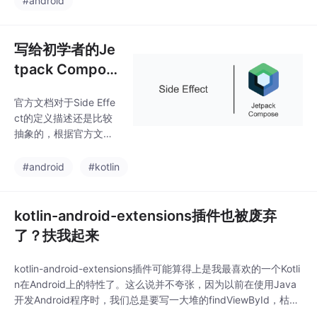
#android
合变量。编写自定义布
一次升级。在这之后，
局需要用到的最重要的
我就准备将精力放到其
一个函数就是Compos
他开源库上，Permissio
写给初学者的Je
nX应该短时间内不会再
tpack Compos
发布新版本了（修bug
e教程，Side Eff
除外）。经过这次升级
官方文档对于Side Effe
ect
之后，PermissionX也
ct的定义描述还是比较
将会是一个非常稳定的
抽象的，根据官方文档
版本，它兼容到最新的
的说法，Side Effect指
Android 12系统，所以
的就是，在一个Compo
#android
#kotlin
在未来的一年内都可以
sable函数的内部发生了
放心稳定地使用。那么
超出其作用域的状态变
接下来我们就一起
更。要怎么理解这句话
kotlin-android-extensions插件也被废弃
呢？处理MainScreen逻
了？扶我起来
辑...这段代码的核心诉
求还是比较好理解的，
kotlin-android-extensions插件可能算得上是我最喜欢的一个Kotli
就是在MyApp()这个Co
n在Android上的特性了。这么说并不夸张，因为以前在使用Java
mposable函数的内部，
开发Android程序时，我们总是要写一大堆的findViewById，枯燥
我们先调用Initialize()函
又没什么意义。虽然也有一些诸如ButterKnife之类的第三方库，