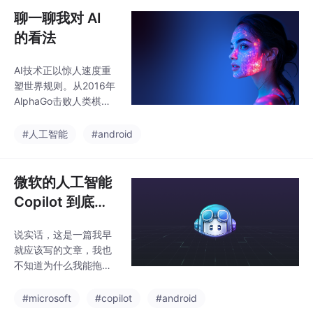
构，才发现微软的持股
的身家和AI绑定起来，
聊一聊我对 AI
比例竟然高达49%，是
最终也可能会收获超出
的看法
预期的回报。我一直是
有一套自己的投资理论
AI技术正以惊人速度重
的，我喜欢把自己的身
塑世界规则。从2016年
家和全世界最聪明的人
AlphaGo击败人类棋手
绑定在一起。因此，今
引发AI热潮，到2022年
年的Android 16系统在
ChatGPT两个月内收获
#人工智能
#android
年中的时候就已经推出
1亿用户，AI发展经历了
了，如果等到年底Devf
从专业领域到通用工具
est的时候再去介绍And
的转变。作者作为Andr
微软的人工智能
roid 16的
oid开发者，最初仅将AI
Copilot 到底有
视为编程辅助工具，但2
多强大？带你来
025年出现的Cursor、
说实话，这是一篇我早
体验一下
WindSurf等新一代IDE
就应该写的文章，我也
和Claude Code命令行
不知道为什么我能拖这
工具彻底颠覆认知。这
么久。但好像从来也没
些工具采用Agent模
有读者朋友们催我写过
#microsoft
#copilot
#android
式，能自主完成复杂编
这类文章，这为我的拖