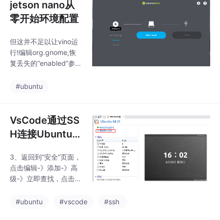
jetson nano从
零开始环境配置
但这并不足以让vino运
行!编辑org.gnome,恢
复丢失的“enabled”参
数,输入一下命令进入文
件，将下方key内容添
#ubuntu
加到文件的最后面。
3、点击select image选
择镜像，选择jetson-na
VsCode通过SS
no-2gb-sd-card-imag
H连接Ubuntu虚
e.zip。使用vnc viewer
拟机
软件进行VNC连接，首
3、返回到“安全”页面，
先需要查询ip地址，我
点击编辑-》添加-》高
这里查到的是192.168.
级-》立即查找，点击A
2.106，输入IP地址后点
dministrators-》确
击OK，双击对应的
定-》确定。这里会出现
#ubuntu
#vscode
#ssh
报错Bad owner or per