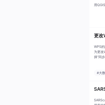
用QGI
更改
WPS
为更改
择“同
外：W
#大
SAR
SARS