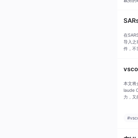
裁剪的
SAR
在SAR
导入之
件，不
vsc
本文将介
laud
力，又
#vsc