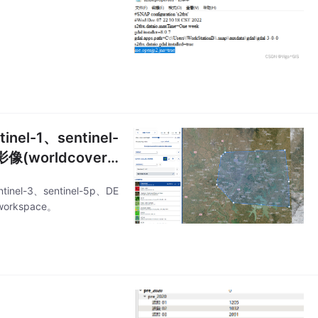
1、sentinel-
像(worldcover-
l-3、sentinel-5p、DE
rkspace。