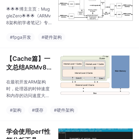
制器简介
🌟🌟🌟博主主页：Mug
gleZero🌟🌟🌟《ARMv
8架构初学者笔记》专
栏地址：《ARMv8架构
初学者笔记》CoreLink
#fpga开发
#硬件架构
NIC-400（Network In
ter Connect）网络互连
是高度可配置的，使您
【Cache篇】一
能够创建一个完整的高
文总结ARMv8
性能、优化和符合AMB
架构中关于Cac
A标准的网络基础设
在最初开发ARM架构
he的知识点
施。CoreLink NIC-400
时，处理器的时钟速度
网络互连有许多可能的
和内存的访问速度大致
配置。它们的范围从单
相同。今天的处理器内
一的桥接组件，例如AH
核要复杂得多，其时钟
#架构
#缓存
#硬件架构
B到AXI协议转
速度可以快上几个数量
级。但是，外部总线和
内存设备的频率并没有
学会使用perf性
扩大到同样的程度。有