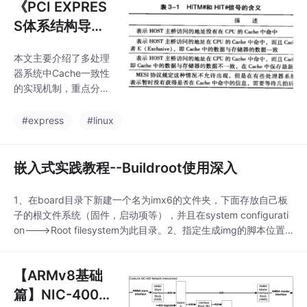
《PCI EXPRES
S体系结构导
读》---(7)cach
本文主要介绍了多处理
e相关的事务
器系统中Cache一致性
的实现机制，重点分析
了MESI协议下PCI设备
DMA读写操作的处理流
#express
#linux
程。在SMP系统中，各
CPU通过HIT#和HITM#
信号线进行Cache状态
嵌入式实践教程--Buildroot使用深入
交互，由Request Agen
t、Snoop Agent和Res
1、在board目录下新建一个名为imx6的文件夹，下面存放自己板
ponse Agent协同完成
子的根文件系统（固件，启动项等），并且在system configurati
总线事务。当PCI设备
on--->Root filesystem为此目录。2、指定生成img的脚本位置sys
对可Cache空间进行DM
tem configuration--->custom scripts after creating rootfs，由
A写操作时，系统会根
genimage工具完成最后的系统镜像制.
据Cache行状态（E/S/
【ARMv8基础
M）采取不同处理策略
篇】NIC-400控