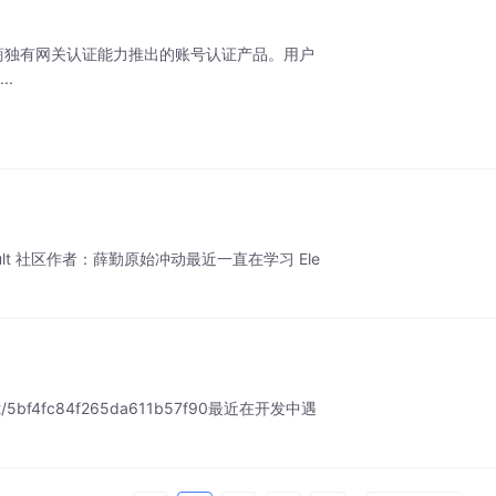
营商独有网关认证能力推出的账号认证产品。用户
.
lt 社区作者：薛勤原始冲动最近一直在学习 Ele
f4fc84f265da611b57f90最近在开发中遇