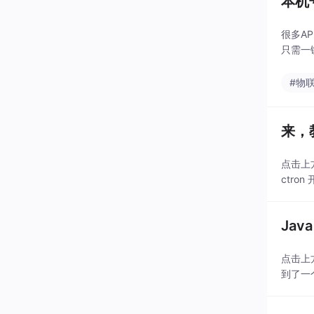
本机
很多A
只需一
#物
来，
点击上
ctro
Ja
点击上方
到了一个