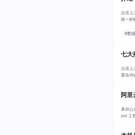
点击上
统一的
#数
七大
点击上
置在内
阿里云
来自公众
oot 