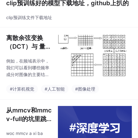
clip预训练好的模型下载地址，github上扒的
clip预训练文件下载地址
离散余弦变换
（DCT）与 量化
表 与 块伪影网
例如，在频域表示中，
络（RAG）
我们可以看到哪些频率
成分对图像的主要结构
和特征贡献最大，或者
在信号处理中，我们可
#计算机视觉
#人工智能
#图像处理
以观察到信号中的周期
性和频率成分。在空域
表示中，图像或信号是
从mmcv和mmc
通过其在空间上的像素
v-full的坑里跳
或采样点的强度或振幅
出去
来描述的。在相机和智
woc mmcv a xi ba
能手机数字设备中，图