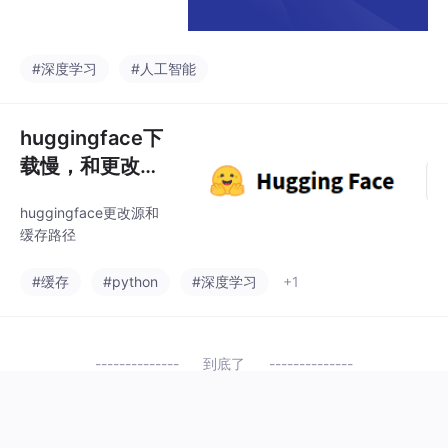
像采集的过程涉及多个
步骤，其中之一是通过
对图像的DCT（离散余
#深度学习
#人工智能
弦变换）系数进行量
化，对图像进行修补和
压缩。因此，空域转换
huggingface下
为频域是一种将图像或
载慢，和更改默
信号从在空间上的表示
认缓存路径
huggingface更改源和
缓存路径
#缓存
#python
#深度学习
+1
到底了