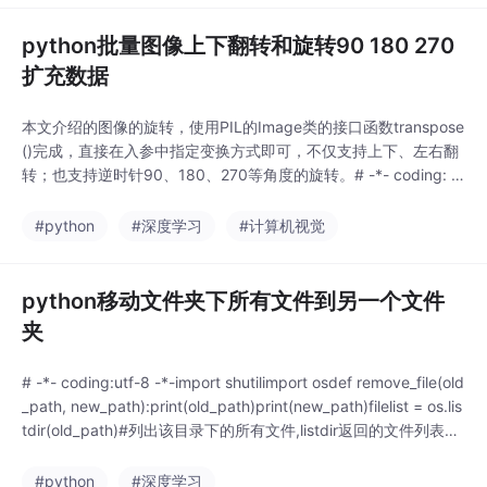
python批量图像上下翻转和旋转90 180 270
扩充数据
本文介绍的图像的旋转，使用PIL的Image类的接口函数transpose
()完成，直接在入参中指定变换方式即可，不仅支持上下、左右翻
转；也支持逆时针90、180、270等角度的旋转。# -*- coding: ut
f-8 -*-from PIL import Imageimport osfile_dir = 'train_img/png_
da_all/'# 原始图片路径rotate_180 =
#python
#深度学习
#计算机视觉
python移动文件夹下所有文件到另一个文件
夹
# -*- coding:utf-8 -*-import shutilimport osdef remove_file(old
_path, new_path):print(old_path)print(new_path)filelist = os.lis
tdir(old_path)#列出该目录下的所有文件,listdir返回的文件列表是
不包含路径的。print(filelist)for file
#python
#深度学习