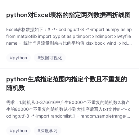
目标抠出来，随机复制粘贴到其他地方。（个人理
python对Excel表格的指定两列数据画折线图
Excel表格数据如下：# -*- coding:utf-8 -*-import numpy as np
from matplotlib import pyplot as pltimport xlrdimport xlwtyfile
name = '统计当月流量剩余占比的平均值.xlsx'book_wind=xlrd.o
pen_workbook(filename=filename)wind_sheet
#python
#数据可视化
python生成指定范围内指定个数且不重复的
随机数
需求：1.随机从0-376616中产生80000个不重复的随机数2.将产
生的80000个不重复的随机数从小到大排序后写入txt文件# -*- c
oding:utf-8 -*-import randomlist_1 = random.sample(range(0,
376616), 80000)# 随机从0-376616中产生80000个不重复的随
机数list_1.sort()# 升序排序# pri
#python
#深度学习