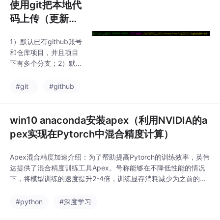
使用git把本地代
码上传（更新）
到github仓库指
1）默认已有github账号
定分支下
和仓库项目，并且项目
下有多个分支；2）默认
git工具已正确安装；
3）在本地将要上传的
#git
#github
代码（or文件）的文件
夹下空白处右键，右键
会出现两个新选项，分
win10 anaconda安装apex（利用NVIDIA的a
别为Git Gui Here，Git
pex实现在Pytorch中混合精度计算）
Bash Here，这里我们
选择Git Bash Here，进
Apex混合精度加速介绍：为了帮助提高Pytorch的训练效率，英伟
入如下界面LightGBM+
达提供了混合精度训练工具Apex。号称能够在不降低性能的情况
LR即为我的项目名；
下，将模型训练的速度提升2-4倍，训练显存消耗减少为之前的一
4）初始化本地仓库#如
半。该项目开源于：https://github.com/NVIDIA/apex ,文档地址
果之前有初始化 init 需
是：https://nvidia.github.io/apex/index.html该工具提供了三个
#python
#深度学习
要删除命令: rm -rf
功能，amp、para