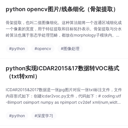
python opencv图片/线条细化（骨架提取）
骨架提取，也叫二值图像细化。这种算法能将一个连通区域细化成
一个像素的宽度，用于特征提取和目标拓扑表示。骨架提取与分水
岭算法也属于形态学处理范畴，都放在morphology子模块内。mo
rphology子模块提供了两个函数用于骨架提取，分别是skeletoniz
e()函数和medial_axis()函数。1）skeletonize()函数在模块：skim
#python
#opencv
#图像处理
age.morphology.skeleton
python实现ICDAR2015&17数据转VOC格式
（txt转xml）
ICDAR2015&2017数据是一张jpg图片对应一张txt标注文件，文件
内容形式如下：创建icdar2voc.py文件，代码如下：# coding:utf
-8import osimport numpy as npimport cv2def xml(num,width,
height,labelname,box,imageName,imagePath):"""写xml文件:p
aram nu
#python
#深度学习