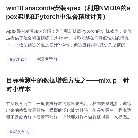
win10 anaconda安装apex（利用NVIDIA的a
pex实现在Pytorch中混合精度计算）
Apex混合精度加速介绍：为了帮助提高Pytorch的训练效率，英伟
达提供了混合精度训练工具Apex。号称能够在不降低性能的情况
下，将模型训练的速度提升2-4倍，训练显存消耗减少为之前的一
半。该项目开源于：https://github.com/NVIDIA/apex ,文档地址
是：https://nvidia.github.io/apex/index.html该工具提供了三个
#python
#深度学习
功能，amp、para
目标检测中的数据增强方法之——mixup：针
对小样本
在深度学习中，一般要求样本的数量要充足，样本数量越多，训练
出来的模型效果越好，模型的泛化能力越强。但是实际中，样本数
量不足或者样本质量不够好，这就要对样本做数据增强，来提高样
本质量。在样本量不足的情况下，采用mixup或者填鸭式的方法来
进行数据增强，是行之有效的增强方法。其中mixup是将正负样本
#深度学习
融合成新的一组样本，使得样本量翻倍。填鸭式是将原本样本里的