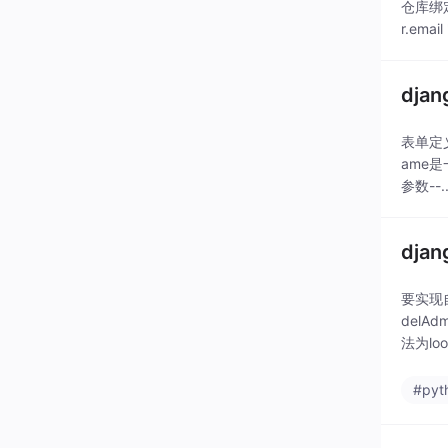
仓库绑定方
r.email 
dj
表单定义
ame是
参数--..
dja
要实现自
delA
法为lo
#pyt