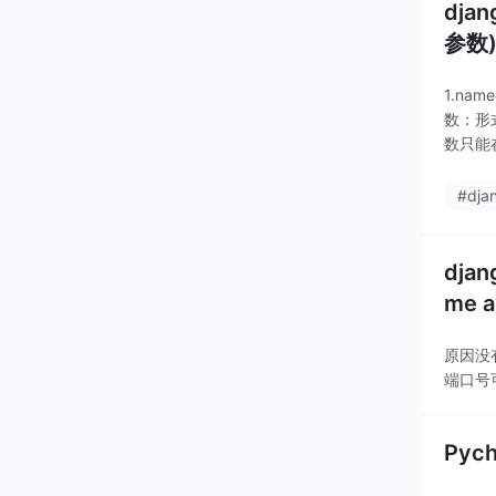
dja
参数
1.na
数：形式
数只能在
#dja
django发
me as
原因没有
端口号可能
Pyc