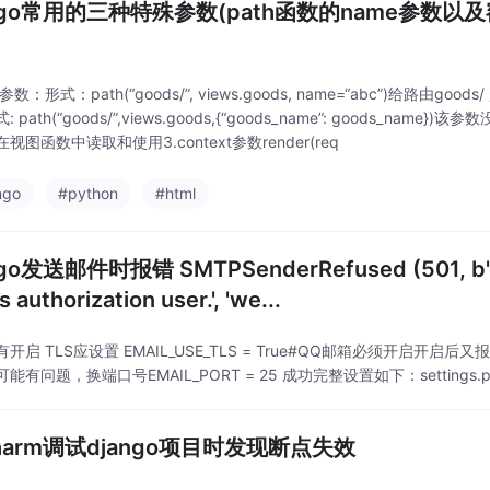
ngo常用的三种特殊参数(path函数的name参数以及额外
)
me参数：形式：path(“goods/”, views.goods, name=“abc”)给
: path(“goods/”,views.goods,{“goods_name”: goods
视图函数中读取和使用3.context参数render(req
ngo
#python
#html
送邮件时报错 SMTPSenderRefused (501, b'Mail from address must be sa
 authorization user.', 'we...
开启 TLS应设置 EMAIL_USE_TLS = True#QQ邮箱必须开启开启后又报错：Co
有问题，换端口号EMAIL_PORT = 25 成功完整设置如下：settings.pySTATIC_
harm调试django项目时发现断点失效