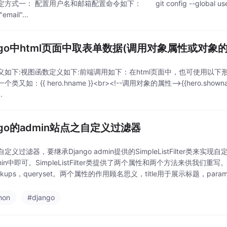
式一： 配置用户名和邮箱配置命令如下： git config --global user.name "
"email"...
ango中html页面中取表单数据(调用对象属性或对象
如下:视图函数定义如下:前端调用如下：在html页面中，也可使用以下形式: {{ login
一个类又如：{{ hero.hname }}<br><!--调用对象的属性-->{{hero.
.
ngo的admin站点之自定义过滤器
定义过滤器，要继承Django admin提供的SimpleListFilter
dmin中即可。SimpleListFilter类提供了两个属性和两个方法来供我们重写。这
okups，queryset。两个属性的作用顾名思义，title用于展示标题，parame
hon
#django