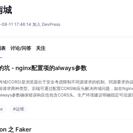
南城
-08-11 17:46:14 加入 DevPress
列表
讨论/问答
关注
坑 - nginx配置项的always参数
跨域(CORS)是浏览器出于安全考虑限制不同源请求的机制。同源要求
请求两种类型。后端可通过配置CORS响应头解决跨域问题，如在Nginx中添加Acce
always参数确保错误响应也包含CORS头。生产环境建议明确指定可信源
s
nx
#运维
on 之 Faker