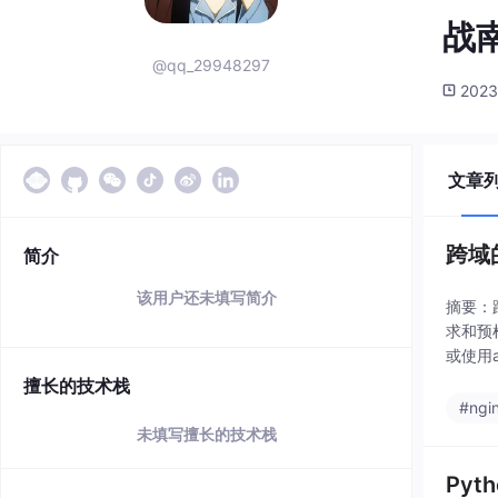
战
@qq_29948297
2023
文章
跨域的
简介
该用户还未填写简介
摘要：
求和预检
或使用
go-cor
擅长的技术栈
#ngi
未填写擅长的技术栈
Pyth