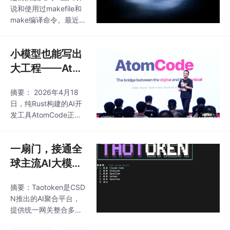
门
加速，延迟<100ms；
说和使用过makefile和
5）灵活Token Plan套
make编译命令。最近鸿
餐和按量付费。支持Op
蒙HarmonyOS系统的
enAI兼容协议，提供CL
火爆，对其源码的编译
I工具快速配置，适合独
小模型也能写出
构建产生了兴趣，了解
立开发者和小团队快速
到鸿蒙系统的编译构建
大工程——Ato
验证AI能
是基于 Gn 和 Ninja 完
mCode（Claud
成的。那么什么是Gn 与
摘要： 2026年4月18
eCode国产替
Ninja?比makefile强到
日，纯Rust构建的AI开
代） 的介绍及使
哪了？了解尝试了一
发工具AtomCode正式
番，被这速度惊到了！
用
开源，主打终端Agent
为什么要使用它，总结
模式，填补国产自主工
两点就是：1.比写make
一扇门，接通全
具空白。该工具支持多
file省事，2.比make编
模型接入（如DeepSee
球主流AI大模
译速度速度快不止一点
k、GLM等），内置8大
型：CSDN的Ta
点。简单来说Gn
代码图谱工具，提供安
摘要：Taotoken是CSD
otoken 介绍及
全回滚功能，深度集成
N推出的AI聚合平台，
使用
AtomGit生态，并承诺T
提供统一网关整合多模
oken限免。性能达Clau
型API，解决开发者频繁
de Code的0.8倍，简单