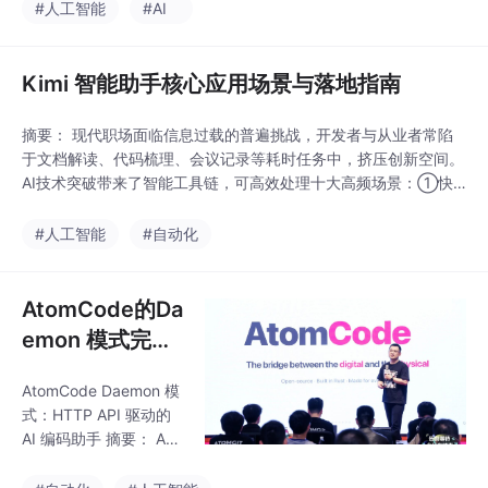
集成不同厂商接口的痛
#人工智能
#AI
任务表现持平。支持ma
点。其核心优势包括：
cOS/Linux一键安装、
1）多模型统一调用，降
Windows PowerShe
低维护成本；2）模型广
Kimi 智能助手核心应用场景与落地指南
场支持选型试用；3）
可视化控制台管理密钥
摘要： 现代职场面临信息过载的普遍挑战，开发者与从业者常陷
和用量；4）全球专线
于文档解读、代码梳理、会议记录等耗时任务中，挤压创新空间。
加速，延迟<100ms；
AI技术突破带来了智能工具链，可高效处理十大高频场景：①快
5）灵活Token Plan套
速解析长文档核心逻辑；②跨格式文件结构化整合；③代码逻辑
餐和按量付费。支持Op
解释与调试辅助；④专业级跨语言翻译润色；⑤营销文案批量生
#人工智能
#自动化
enAI兼容协议，提供CL
成；⑥学术文献对比分析；⑦会议纪要行动项提取；⑧个性化学
I工具快速配置，适合独
习路径定制；⑨数据趋势洞察与可视化建议；⑩企业知识库智能
立开发者和小团队快速
问
AtomCode的Da
验证AI能
emon 模式完全
指南：使用方式
AtomCode Daemon 模
与通信协议详解
式：HTTP API 驱动的
AI 编码助手 摘要： Ato
mCode 是一款开源 AI
编码智能体，其 Daemo