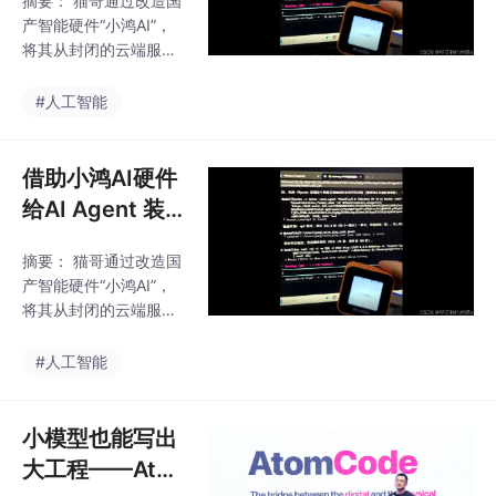
摘要： 猫哥通过改造国
我的贾维斯活了
扣，将硬件底层的感知
产智能硬件“小鸿AI”，
能力与上层的逻辑决策
将其从封闭的云端服务
深度解耦。
中解放，转变为通用语
音外设，为AI Agent赋
#人工智能
予听觉与语音能力。项
目通过MCP Server将硬
件功能抽象为6个标准
借助小鸿AI硬件
化工具（如语音监听、
给AI Agent 装
播报等），支持多种传
上耳朵和嘴巴，
输协议，实现与任意AI
摘要： 猫哥通过改造国
我的贾维斯活了
Agent的无缝对接。核
产智能硬件“小鸿AI”，
心亮点包括流式音频处
将其从封闭的云端服务
理、实时打断、在线调
中解放，转变为通用语
试及音乐播放优化。主
音外设，为AI Agent赋
#人工智能
推搭配开源AI助手Atom
予听觉与语音能力。项
Code，实现自然语音交
目通过MCP Server将硬
互，用户可直接口述
件功能抽象为6个标准
小模型也能写出
化工具（如语音监听、
大工程——Ato
播报等），支持多种传