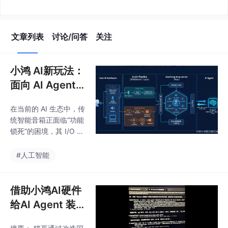
文章列表
讨论/问答
关注
小鸿 AI新玩法：
面向 AI Agent
的通用语音交互
在当前的 AI 生态中，传
硬件技术方案
统智能音箱正面临“功能
锁死”的困境，其 I/O 链
路往往被封闭在特定的
云端后台中，难以适配
#人工智能
快速演进的 AI Agent。
小鸿 AI 的核心使命是实
现从“封闭式云端音箱”
借助小鸿AI硬件
到“通用语音外设”的职
给AI Agent 装
能转变。本方案旨在解
上耳朵和嘴巴，
放硬件、撬开云端锁