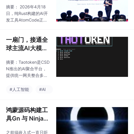
mCode（Claud
输协议，实现与任意AI
摘要： 2026年4月18
eCode国产替
Agent的无缝对接。核
日，纯Rust构建的AI开
心亮点包括流式音频处
代） 的介绍及使
发工具AtomCode正式
理、实时打断、在线调
用
开源，主打终端Agent
试及音乐播放优化。主
模式，填补国产自主工
推搭配开源AI助手Atom
一扇门，接通全
具空白。该工具支持多
Code，实现自然语音交
模型接入（如DeepSee
球主流AI大模
互，用户可直接口述
k、GLM等），内置8大
型：CSDN的Ta
代码图谱工具，提供安
摘要：Taotoken是CSD
otoken 介绍及
全回滚功能，深度集成
N推出的AI聚合平台，
使用
AtomGit生态，并承诺T
提供统一网关整合多模
oken限免。性能达Clau
型API，解决开发者频繁
de Code的0.8倍，简单
集成不同厂商接口的痛
#人工智能
#AI
任务表现持平。支持ma
点。其核心优势包括：
cOS/Linux一键安装、
1）多模型统一调用，降
Windows PowerShe
低维护成本；2）模型广
鸿蒙源码构建工
场支持选型试用；3）
具Gn 与 Ninja
可视化控制台管理密钥
的介绍及使用入
和用量；4）全球专线
之前搞嵌入式一直只听