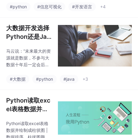
晰，模块之间的耦合程
索性的数据分析（ED
#python
#信息可视化
#开发语言
+4
度低，可扩展性极强，
A），从而对数据有一
我们只需要少量的代码
定的了解，而且创建可
就能够快速抓取数据
视化确实可以使分析的
大数据开发选择
任务更清晰、更容易理
Python还是Jav
解，特别是对于大规模
a?各路大神的见
的高维数据集。在项目
马云说：“未来最大的资
解总结。
接近尾声时，以一种清
源就是数据，不参与大
晰、简洁而引人注目的
数据十年后一定会后
方式展示最终结果也是
悔。不得不说马云确实
非常重要的，让你的受
很有先见，这几年大数
#大数据
#python
#java
+3
众（通常是非技术人员
据的火爆程序不言而
的客户）能够理解。
喻。我从刚入门到现在
对大数据的学习脉络和
Python读取exc
方法也渐渐清晰。今天
el表格数据并绘
我们就来谈谈学习大数
制成柱状图 | 数
据入门语言的选择。当
Python读取excel表格
据排序、柱状图
然并不只是我个人之
数据并绘制成柱状图 |
见，此外我搜集了各路
颜色、标签乱码
数据排序、柱状图颜