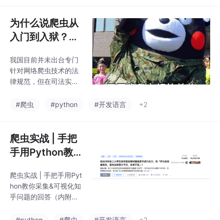
为什么说爬虫从
入门到入狱？作
为一名爬虫工程
我国目前并未出台专门
师，应该坚守底
针对网络爬虫技术的法
线！
律规范，但在司法实践
中，相关判决已屡见不
鲜，通过对真实案例的
#爬虫
#python
#开发语言
+2
分析，旨在提高广大爬
虫工程师的法律意识，
知晓如何合法合规利用
爬虫实战 | 手把
爬虫技术，警钟长鸣，
手用Python教
做一个守法、护法、有
你采集&可视化
原则的技术人员。
爬虫实战 | 手把手用Pyt
知乎问题的回答
hon教你采集&可视化知
（内附代码）
乎问题的回答（内附代
码）
#python
#爬虫
#开发语言
+2