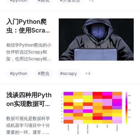
入门Python爬
虫：使用Scrap
y框架爬取小说
相信学Python爬虫的小
教程及代码实例
伙伴听说过Scrapy框
架，也用过Scrapy框
架。今天我们边学习Scr
apy框架边爬取整部小
#python
#爬虫
#scrapy
+4
说，让大家在不知不觉
的学习过程中使用Scra
py框架完成整部小说的
浅谈四种用Pyth
爬取~Scrapy框架是一
on实现数据可视
个基于Twisted的异步
化的快速简便方
处理框架，是纯Python
数据可视化是数据科学
法
实现的爬虫框架，是提
或机器学习项目中十分
取结构性数据而编写的
重要的一环。通常，你
应用框架，其架构清
需要在项目初期进行探