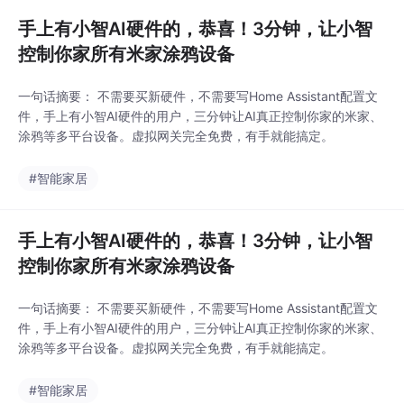
鸦、美的、易微联等主
流智能家居平台的设
手上有小智AI硬件的，恭喜！3分钟，让小智
备。本文以 OpenClaw
控制你家所有米家涂鸦设备
为例，详细介绍了一键
安装脚本、接入 AI助
一句话摘要： 不需要买新硬件，不需要写Home Assistant配置文
手、登录设备平台的完
件，手上有小智AI硬件的用户，三分钟让AI真正控制你家的米家、
整流程（约 5 分钟），
涂鸦等多平台设备。虚拟网关完全免费，有手就能搞定。
并通过 7 个实际场景演
示了如何用自然语言控
#智能家居
制灯光、空调、摄像
头、小爱音箱和定时
手上有小智AI硬件的，恭喜！3分钟，让小智
控制你家所有米家涂鸦设备
一句话摘要： 不需要买新硬件，不需要写Home Assistant配置文
件，手上有小智AI硬件的用户，三分钟让AI真正控制你家的米家、
涂鸦等多平台设备。虚拟网关完全免费，有手就能搞定。
#智能家居