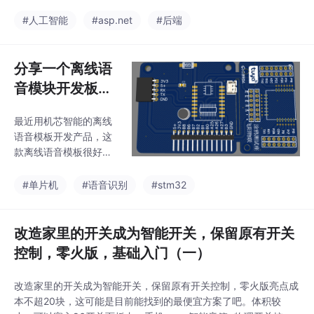
一个基于 MCP 协议的智能家居统一网关，一行命令安装，十分钟
完成米家授权，让你的 AI 通过 MCP轻松操控小米、涂鸦、美的、
#人工智能
#asp.net
#后端
易微联四大平台设备，并实现摄像头 P2
分享一个离线语
音模块开发板的
pcb
最近用机芯智能的离线
语音模板开发产品，这
款离线语音模板很好
用，我们还特意设计了
一款开发板pcb，现在
#单片机
#语音识别
#stm32
分享给大家，大家可以
拿pcb自己去打样，下
面pcb打样文件下载地
改造家里的开关成为智能开关，保留原有开关
址链接: https://pan.bai
控制，零火版，基础入门（一）
du.com/s/1hCr9C8Kh
u6MZVlb57LG3mQ 提
改造家里的开关成为智能开关，保留原有开关控制，零火版亮点成
取码: hd7n......
本不超20块，这可能是目前能找到的最便宜方案了吧。体积较