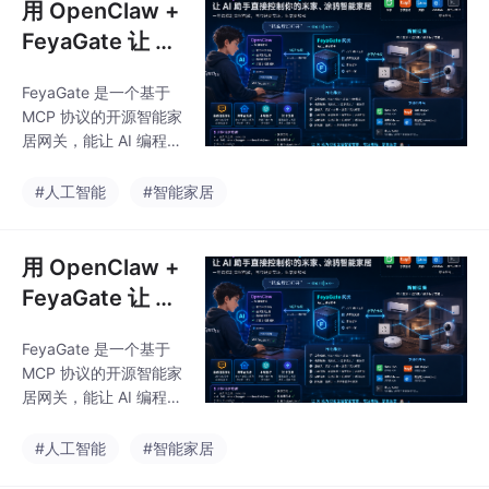
用 OpenClaw +
FeyaGate 让 AI
助手直接控制你
FeyaGate 是一个基于
的米家、涂鸦智
MCP 协议的开源智能家
能家居
居网关，能让 AI 编程助
手（OpenClaw、Claud
e Code、Cursor 等）
#人工智能
#智能家居
直接控制小米/米家、涂
鸦、美的、易微联等主
流智能家居平台的设
用 OpenClaw +
备。本文以 OpenClaw
FeyaGate 让 AI
为例，详细介绍了一键
助手直接控制你
安装脚本、接入 AI助
FeyaGate 是一个基于
的米家、涂鸦智
手、登录设备平台的完
MCP 协议的开源智能家
整流程（约 5 分钟），
能家居
居网关，能让 AI 编程助
并通过 7 个实际场景演
手（OpenClaw、Claud
示了如何用自然语言控
e Code、Cursor 等）
#人工智能
#智能家居
制灯光、空调、摄像
直接控制小米/米家、涂
头、小爱音箱和定时