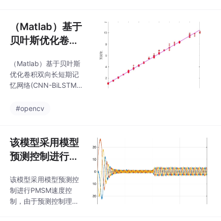
二维转一维的常见操
分分钟被现实打脸啊！
作，这里用了网格坐标
详情请csdn搜索博客：
转索引的小技巧。但如
（Matlab）基于
3、5自由度座椅悬架，
果是狭长型巷道，应力
以及5自
贝叶斯优化卷积
会向两帮集中。巷道开
双向长短期记忆
挖的数值模拟总让我想
（Matlab）基于贝叶斯
网络(CNN-BiLS
起小时候玩沙坑的感觉
优化卷积双向长短期记
——挖掉一块区域，周
TM)回归预测
忆网络(CNN-BiLSTM)
围结构就会产生连锁反
回归预测，BO-CNN-Bi
应。今天咱们用Python
LSTM/Bayes-CNN-BiL
#opencv
整一个二维巷道开挖的
STM多输入单输出模
模型，看看土体应力怎
型。1.优化参数为：学
么重新分布。这里用了
习率，隐含层节点，正
该模型采用模型
个取巧的方法：把开挖
则化参数。2.评价指标
区域弹性模量降到
预测控制进行P
包括:R2、MAE、MS
MSM速度控
E、RMSE和MAPE等，
该模型采用模型预测控
制，由于预测控
方便学习和替换数据。
制进行PMSM速度控
3.运行环境matlab2020
制理论在近些年
制，由于预测控制理论
b及以上。4.所有程序经
来得到了快速发
在近些年来得到了快速
过验证，保证原始程序