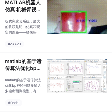
MATLAB机器人
仿真 机械臂视觉
控制运动仿真，
折腾完这套系统，最大
根据设定的跟踪
的收获是明白仿真和现
目标，通过读取
实的差距——摄像头延
摄像头跟踪运动
迟、机械臂传动误差、
光照变化，随便哪个都
目标
#c++23
能让完美仿真相形见
绌。MATLAB机器人仿
真机械臂视觉控制运动
matlab的基于遗
仿真，根据设定的跟踪
传算法优化bp神
目标，通过读取摄像头
经网络多输入多
跟踪运动目标，利用逆
matlab的基于遗传算法
输出预测模型，
解实现机械臂跟随目标
优化bp神经网络多输入
运动的路径规划仿真，
有代码和EXCEL
多输出预测模型，有代
实现视觉控制机械臂运
数据参考，精...
码和EXCEL数据参考，
动仿真。MATLAB机器
精度还可以，直接运行
#finebi
人仿真机械臂视觉控制
即可，换数据OK。这个
运动仿真，根据设定的