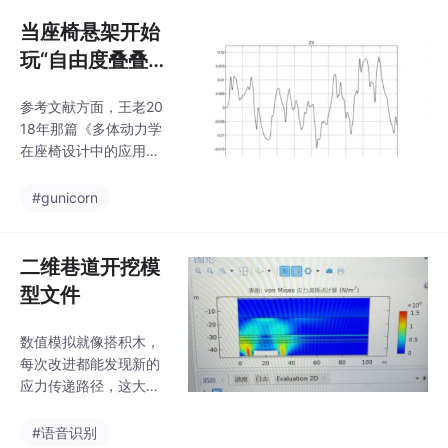
程序是一个基于遗传算
跟踪目标，通过读取摄
法优化的BP神经网络多
当座椅悬架开始
像头跟踪运动目标，利
输入两输出模型。下面
用逆解实现机械
玩“自由度叠叠乐
我将对程序进行详细分
“：从3到5的仿
析。首先，程序读取了
参考文献方面，王老20
真踩坑实录
一个名为“数据.xlsx”的E
18年那篇《多体动力学
xcel文件，其中包含了
在座椅设计中的应用》
输入数据和输出数据。
给了关键理论支撑，而
输入数据存储在名为“in
张工的博士论文第五章
#gunicorn
put”的矩阵中，输出数
提到的耦合振动分析方
据存储在名为“output”
法，帮我们少走了至少
的矩阵中。接下
三个月弯路。最后说个
二维巷道开挖模
冷知识：5自由度模型
型文件
计算出的最佳阻尼比，
在实际装车时反而要下
数值模拟就像搭积木，
调15%左右。因为仿真
每次改进都能发现新的
时没考虑的真皮座椅的
应力传递路径，这大概
蠕变特性，会偷偷吃掉
就是岩土工程的魅力所
部分振动能量——所以
在吧。注意节点编号是
#语音识别
说，搞仿真不接地气，