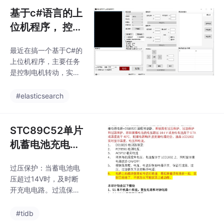
发展并且在工业控制中
展并且在工业...
运行。最近在折腾时序
基于c#语言的上
应用越来越广泛算法应
预测任务，
用到永磁同步电机的控
位机程序， 控制
制中，充分利用其滚动
电机转动，发送
优化和反馈校正的特
最近在搞一个基于C#的
脉冲， 直线插
点，使控制器表现出较
上位机程序，主要任务
补，圆弧插补 #
好的鲁棒性，同时它具
是控制电机转动，实现
有结构简单、易于实
上位机
直线插补和圆弧插补。
现、对过程模型要求低
听起来挺高大上的，其
#elasticsearch
等优点，因而在ＰＭＳ
实说白了就是让电机按
Ｍ控制领域取得了显著
照我们设定的路径走，
的控制效果。特别是车
别跑偏了。总的来说，
STC89C52单片
间里那些需要快速响应
控制电机转动、直线插
机蓄电池充电保
又怕参数飘移的场合，
补和圆弧插补的实现并
传统的PI控制器经常得
护设计
不复杂，关键是要理解
跪着调参，而MPC愣是
过压保护：当蓄电池电
背后的数学原理，然后
压超过14V时，及时断
通过代码实现。这里的
开充电电路。过流保
关键是脉冲信号的发送
护：当充电电流超过0.7
频率和数量，直接决定
A时，及时断开充电电
#tidb
了电机的转速和位置。
路。过温保护：当蓄电