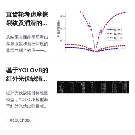
这段代码计算了每一步
池温度超过40℃时，及
的角度增量，然后根据
时断开充电电路。实时
直齿轮考虑摩擦
角度计算当前坐标，逐
显示：通过LCD1602实
步移动到目标位置。
裂纹及润滑的综
时显示蓄电池的电压、
合啮合刚度Matl
电流和温度。继电器控
从结果曲面能明显看出
ab程序
制：根据传感器检测的
摩擦系数和裂纹深度的
结果，控制继电器的状
非线性耦合效应——当
态。本设计通过STC89
两者同时增大时，刚度
C52单片机的控制，结
会出现断崖式下跌，这
合多种传感器和保护电
基于YOLOv8的
个现象和我们在齿轮故
路，实现了蓄电池的全
障实验中观测到的"刚度
红外光伏缺陷目
面保护。系统设计灵
跳水"现象吻合。这段代
活，能够根据不同的蓄
标检测实践
码的精髓在于多物理场
电池
红外光伏缺陷目标检测
的耦合处理。裂纹影响
模型，YOLOv8模型基
用了高斯衰减函数，0.1
于红外光伏缺陷目标检
*F这个经验系数来自我
测数据集训练，做了必
们实验室的疲劳试验数
要的数据增强处理，以
#couchdb
据。完整代码已打包成
达到缺陷类别间的平衡
Matlab Live Script，包
可检测大面积热斑，单