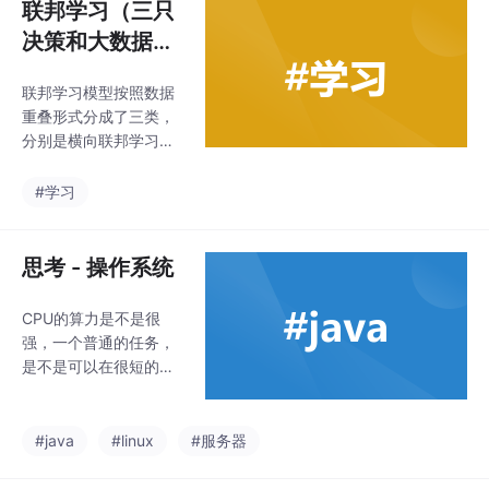
联邦学习（三只
决策和大数据分
析）(学习笔记)
联邦学习模型按照数据
重叠形式分成了三类，
分别是横向联邦学习、
纵向联邦学习和联邦迁
移学习。横向联邦学习
#学习
模型针对特征一致但ID
不一致的数据；纵向联
邦学习模型针对ID一致
思考 - 操作系统
但特征不一致的数据；
联邦迁移学习模型针对I
CPU的算力是不是很
D和特征都不一致的数
强，一个普通的任务，
据。
是不是可以在很短的时
间内完成计算，那么分
片的话，任务的等待时
间是不是，就会缩短。
#java
#linux
#服务器
线程 / 进程 ----> CPU /
磁盘存储 ---> 进程通信