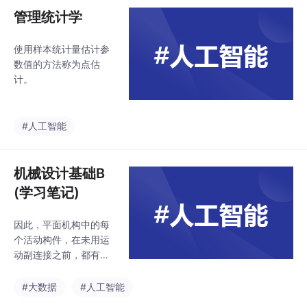
---> 进程调度算法 ---
管理统计学
进程控制块：进程标识
信息、处理机状态信
使用样本统计量估计参
息、进程调度信息、进
数值的方法称为点估
程控制信息、、、、进
计。
程通信。进程切换，切
换的是什么资源？CPU
是单核的，单核，处理
#人工智能
多个任务，就会出现上
下文切换。是不是说，
机械设计基础B
(学习笔记)
因此，平面机构中的每
个活动构件，在未用运
动副连接之前，都有三
个自由度。设平面机构
共有K个构件。从动件
#大数据
#人工智能
作等加速等减速运动时