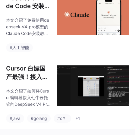
修改；而Claude Code
de Code 安装教
凭借自主上下文管理和
程(免费使用dee
复杂任务处理能力（自
本文介绍了免费使用de
pseek-V4-pro
动分析多文件、连续执
epseek-V4-pro模型的
行），更适合大功能开
模型)
Claude Code安装教
发或重构。两者代码质
程。主要内容包括：1）
量接近，但Claude Cod
注册七牛账号获取免费t
#人工智能
e的跨文件一致性更好。
oken；2）安装Node.js
推荐组合使
环境；3）通过npm安
装Claude Code；4）
Cursor 白嫖国
配置PowerShell环境变
产最强！接入七
量；5）启动使用流
牛云 DeepSeek
程。教程提供了详细的
本文介绍了如何将Curs
V4 Pro，代码补
图文指引，并包含常见
or编辑器接入七牛云托
问题解决方法，帮助用
全直接起飞
管的DeepSeek V4 Pro
户快速搭建AI编程助手
模型，实现高效代码补
环境，实现代码理解和
全。通过注册七牛云获
#java
#golang
#c#
+1
修改功能。
取API Key，配置Curso
r的自定义模型设置，用