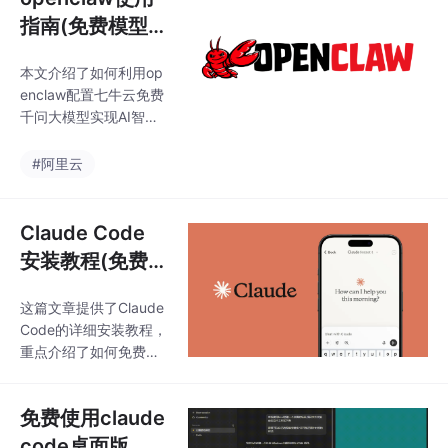
指南(免费模型,
不消耗token,响
本文介绍了如何利用op
应快,无qps限
enclaw配置七牛云免费
制,无限使用!!)
千问大模型实现AI智能
操作：1）注册七牛账号
领取免费token，选择
#阿里云
千问模型并配置到open
claw；2）安装微信插
件实现微信远程控制；
Claude Code
3）设置文件夹权限让AI
安装教程(免费使
可操作指定目录；4）
用deepseek-V
演示AI自动处理表格数
这篇文章提供了Claude
4-pro模型)
据、爬取新闻/壁纸、创
Code的详细安装教程，
作小说/PPT等文件操作
重点介绍了如何免费使
功能，实现智能化的自
用deepseek-V4-pro模
动化办公。
型。主要内容包括：1)
免费使用claude
七牛账号注册和免费tok
en领取；2) Node.js环
code桌面版 并