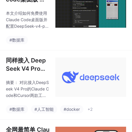
境安装；3) Claude Co
配置免费的dee
de的npm安装和配置；
本文介绍如何免费使用
pseek-v4-pro
4) 环境变量设置方法；
Claude Code桌面版并
模型(免登录,无
5) 常见问题解决方案。
配置DeepSeek-v4-pro
教程图文并茂，特别强
需谷歌账号+免
模型，无需登录和代理
调了使用deepseek-V4
即可在国内使用。主要
代理,国内可用)
#数据库
-pro模型编写代码的优
内容包括： 准备工作 推
势，并提供了免费模型
荐使用七牛云的免费API
的使用方法。文章
接口 注册七牛账号并获
同样接入 Deep
取免费token 在控制台
Seek V4 Pro，
创建并保存API Key 安
Claude Code
装配置 下载安装CC Sw
摘要： 对比接入DeepS
和 Cursor 到底
itch工具 配置Claude C
eek V4 Pro的Claude C
LI环境 设置自定义JSO
有什么区别？
ode和Cursor两款工
N配置（需替换API Ke
具，Cursor在上手体验
y） 配置模型列表（De
（基于VS Code的IDE
#数据库
#人工智能
#docker
+2
epSeek等模
界面）和改动可视化
（清晰的diff视图）上表
现更优，适合日常代码
全网最简单 Clau