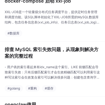
docker-compose 启动 xxl-job
XXL-JOB是一个轻量级分布式任务调度平台，提供定时任务管理
和调度功能。该SQL脚本初始化了XXL-JOB所需的MySQL数据库
结构，包含任务信息表(xxl_job_info)、任务日志表(xxl_job_log)、
执行器注册表(xxl_job_registry)等核心表，并插入了默认管理员账
号(admin/123456)和调度锁。平台支持分布式集群环境下的任务
#数据库
执行，具有高可用性和可扩展性。部署
排查 MySQL 索引失效问题，从现象到解决方
案的完整过程
- 用户表的索引看起来有idx_name这个索引。LIKE 前缀匹配会导
致索引失效：只有后缀匹配索引才会生效精确匹配可以利用索引这
种写法索引会生效复合索引可以解决很多问题：创建包含查询字段
的复合索引全文索引是另一种选择：如果查询字段需要模糊匹配，
可以考虑全文索引最后想说的是，索引不是越多越好。每个索引都
#golang
#重构
#缓存
会占用空间，也会影响写入性能。创建索引时要考虑查询频率、数
据量、写入频率等因素。你们在排查索引失
openclaw使用