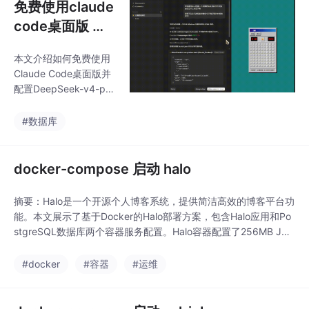
免费使用claude
code桌面版 并
配置免费的dee
本文介绍如何免费使用
pseek-v4-pro
Claude Code桌面版并
模型(免登录,无
配置DeepSeek-v4-pro
需谷歌账号+免
模型，无需登录和代理
即可在国内使用。主要
代理,国内可用)
#数据库
内容包括： 准备工作 推
荐使用七牛云的免费API
接口 注册七牛账号并获
docker-compose 启动 halo
取免费token 在控制台
创建并保存API Key 安
摘要：Halo是一个开源个人博客系统，提供简洁高效的博客平台功
装配置 下载安装CC Sw
能。本文展示了基于Docker的Halo部署方案，包含Halo应用和Po
itch工具 配置Claude C
stgreSQL数据库两个容器服务配置。Halo容器配置了256MB JV
LI环境 设置自定义JSO
M内存、8090端口映射、健康检查及数据库连接参数；PostgreS
N配置（需替换API Ke
QL容器配置了用户认证、数据卷挂载和健康检查。两者通过自定
#docker
#容器
#运维
y） 配置模型列表（De
义网络连接，实现了一个完整的博客系统部署方案。该配置适合个
epSeek等模
人快速搭