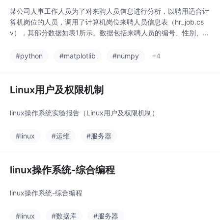
某公司人事工作人员为了对来聘人员信息进行分析，以聘用适合计
算机岗位的人员，调用了计算机岗位来聘人员信息表（hr_job.cs
v），其部分数据如表1所示。数据包括来聘人员的编号、性别、相
关经验、受教育水平和换工作的次数等信息。经观察发现，数据存
在缺失值等异常数据，因此需要对数据进行预处理，其主要步骤如
#python
#matplotlib
#numpy
+4
下。（2）将分类数据中的缺失值填补为“未知”，将数值型缺失值
填补为其对应特征的均值。（3）对所有的分
Linux用户及权限机制
linux操作系统实验报告（Linux用户及权限机制）
#linux
#运维
#服务器
linux操作系统-综合编程
linux操作系统-综合编程
#linux
#数据库
#服务器