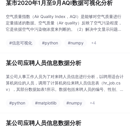
某市2020年1月至9月AQI数据可视化分析
空气质量指数（Air Quality Index，AQI）是能够对空气质量进行
定量描述的数据。空气质量（Air quality）反映了空气污染程度，
它是依据空气中污染物浓度来判断的。（2）解决中文显示问题，
设置字体为黑体，并解决保存图像时负号“-”显示为方块的问题。
（1）使用pandas库读取某市2020年1月-9月AQI统计数据。某市
#信息可视化
#python
#numpy
+4
2020年1月-9月AQI的部分数据如表1所示。（2）掌握线性
某公司应聘人员信息数据分析
某公司人事工作人员为了对来聘人员信息进行分析，以聘用适合计
算机岗位的人员，调用了计算机岗位来聘人员信息表（hr_job.cs
v），其部分数据如表1所示。数据包括来聘人员的编号、性别、相
关经验、受教育水平和换工作的次数等信息。经观察发现，数据存
在缺失值等异常数据，因此需要对数据进行预处理，其主要步骤如
#python
#matplotlib
#numpy
+4
下。（2）将分类数据中的缺失值填补为“未知”，将数值型缺失值
填补为其对应特征的均值。（3）对所有的分
某公司应聘人员信息数据分析